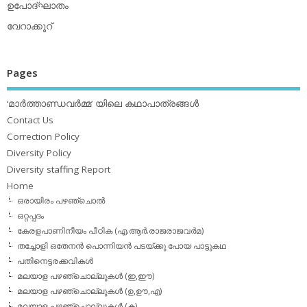
ഉപോദ്ഘാതം
വേറാക്കൂറ്
Pages
‘മാര്‍ത്താണ്ഡവര്‍മ്മ’ യിലെ കഥാപാത്രങ്ങള്‍
Contact Us
Correction Policy
Diversity Policy
Diversity staffing Report
Home
ഒരായിരം പഴഞ്ചൊല്‍
ഒറ്റപ്പദം
കേരളപാണിനീയം പീഠിക (എ.ആര്‍.രാജരാജവര്‍മ)
തച്ചോളി ഒതേനൻ പൊന്നിയൻ പടയ്‌ക്കു പോയ പാട്ടുകഥ
പതിനെട്ടരക്കവികള്‍
മലയാള പഴഞ്ചൊല്ലുകള്‍ (ഇ,ഈ)
മലയാള പഴഞ്ചൊല്ലുകള്‍ (ഉ,ഊ,എ)
മലയാള പഴഞ്ചൊല്ലുകള്‍ (ക)