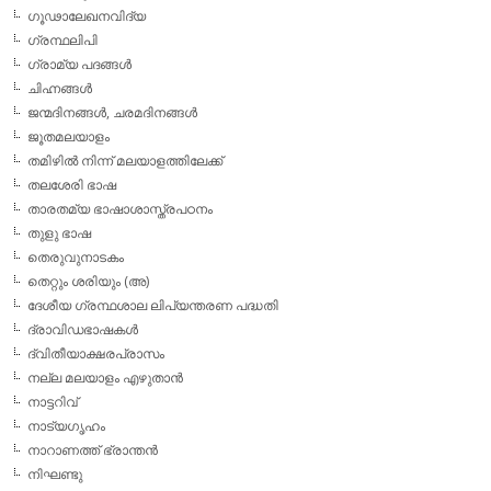
ഗൂഢാലേഖനവിദ്യ
ഗ്രന്ഥലിപി
ഗ്രാമ്യ പദങ്ങള്‍
ചിഹ്നങ്ങള്‍
ജന്മദിനങ്ങള്‍, ചരമദിനങ്ങള്‍
ജൂതമലയാളം
തമിഴില്‍ നിന്ന് മലയാളത്തിലേക്ക്
തലശേരി ഭാഷ
താരതമ്യ ഭാഷാശാസ്ത്രപഠനം
തുളു ഭാഷ
തെരുവുനാടകം
തെറ്റും ശരിയും (അ)
ദേശീയ ഗ്രന്ഥശാല ലിപ്യന്തരണ പദ്ധതി
ദ്രാവിഡഭാഷകള്‍
ദ്വിതീയാക്ഷരപ്രാസം
നല്ല മലയാളം എഴുതാന്‍
നാട്ടറിവ്
നാട്യഗൃഹം
നാറാണത്ത് ഭ്രാന്തന്‍
നിഘണ്ടു