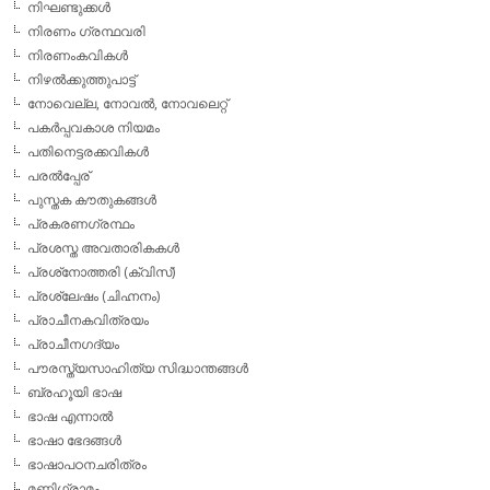
നിഘണ്ടുക്കള്‍
നിരണം ഗ്രന്ഥവരി
നിരണംകവികള്‍
നിഴല്‍ക്കുത്തുപാട്ട്
നോവെല്ല, നോവല്‍, നോവലെറ്റ്
പകര്‍പ്പവകാശ നിയമം
പതിനെട്ടരക്കവികള്‍
പരല്‍പ്പേര്
പുസ്തക കൗതുകങ്ങള്‍
പ്രകരണഗ്രന്ഥം
പ്രശസ്ത അവതാരികകള്‍
പ്രശ്‌നോത്തരി (ക്വിസ്)
പ്രശ്ലേഷം (ചിഹ്നനം)
പ്രാചീനകവിത്രയം
പ്രാചീനഗദ്യം
പൗരസ്ത്യസാഹിത്യ സിദ്ധാന്തങ്ങള്‍
ബ്രഹൂയി ഭാഷ
ഭാഷ എന്നാല്‍
ഭാഷാ ഭേദങ്ങള്‍
ഭാഷാപഠനചരിത്രം
മണിഗ്രാമം