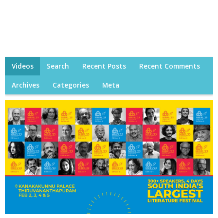
Videos
Search
Recent Posts
Recent Comments
Archives
Categories
Meta