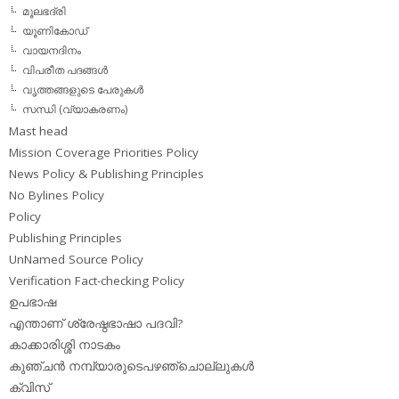
മൂലഭദ്രി
യൂണികോഡ്
വായനദിനം
വിപരീത പദങ്ങള്‍
വൃത്തങ്ങളുടെ പേരുകള്‍
സന്ധി (വ്യാകരണം)
Mast head
Mission Coverage Priorities Policy
News Policy & Publishing Principles
No Bylines Policy
Policy
Publishing Principles
UnNamed Source Policy
Verification Fact-checking Policy
ഉപഭാഷ
എന്താണ് ശ്രേഷ്ഠഭാഷാ പദവി?
കാക്കാരിശ്ശി നാടകം
കുഞ്ചന്‍ നമ്പ്യാരുടെപഴഞ്ചൊല്ലുകള്‍
ക്വിസ്