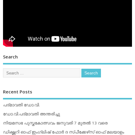
Search
Recent Posts
പദ്മാവതി ഡോ.വി.
ഡോ.വി.പദ്മാവതി അന്തരിച്ചു
നിയമസഭ പുസ്തകോത്സവം ജനുവരി 7 മുതല്‍ 13 വരെ
ഡിക്ഷ്ണറി ഓഫ് ഇംഗ്ലിഷ് ഫോര്‍ ദ സ്പീക്കേഴ്‌സ് ഓഫ് മലയാളം