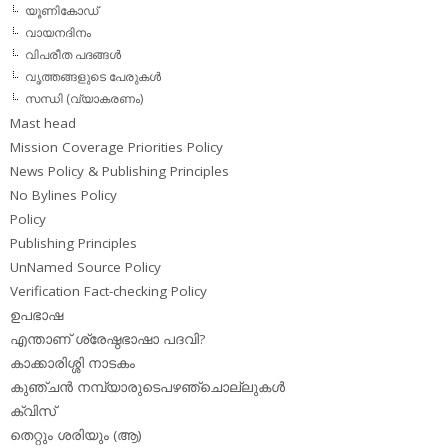
യൂണികോഡ്
വായനദിനം
വിപരീത പദങ്ങള്‍
വൃത്തങ്ങളുടെ പേരുകള്‍
സന്ധി (വ്യാകരണം)
Mast head
Mission Coverage Priorities Policy
News Policy & Publishing Principles
No Bylines Policy
Policy
Publishing Principles
UnNamed Source Policy
Verification Fact-checking Policy
ഉപഭാഷ
എന്താണ് ശ്രേഷ്ഠഭാഷാ പദവി?
കാക്കാരിശ്ശി നാടകം
കുഞ്ചന്‍ നമ്പ്യാരുടെപഴഞ്ചൊല്ലുകള്‍
ക്വിസ്
തെറ്റും ശരിയും (ആ)