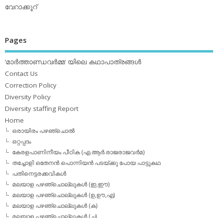
വേറാക്കൂറ്
Pages
‘മാര്‍ത്താണ്ഡവര്‍മ്മ’ യിലെ കഥാപാത്രങ്ങള്‍
Contact Us
Correction Policy
Diversity Policy
Diversity staffing Report
Home
ഒരായിരം പഴഞ്ചൊല്‍
ഒറ്റപ്പദം
കേരളപാണിനീയം പീഠിക (എ.ആര്‍.രാജരാജവര്‍മ)
തച്ചോളി ഒതേനൻ പൊന്നിയൻ പടയ്‌ക്കു പോയ പാട്ടുകഥ
പതിനെട്ടരക്കവികള്‍
മലയാള പഴഞ്ചൊല്ലുകള്‍ (ഇ,ഈ)
മലയാള പഴഞ്ചൊല്ലുകള്‍ (ഉ,ഊ,എ)
മലയാള പഴഞ്ചൊല്ലുകള്‍ (ക)
മലയാള പഴഞ്ചൊല്ലുകള്‍ (ച)