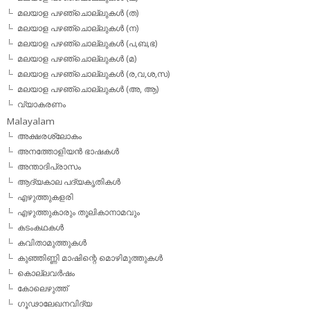
മലയാള പഴഞ്ചൊല്ലുകള്‍ (ത)
മലയാള പഴഞ്ചൊല്ലുകള്‍ (ന)
മലയാള പഴഞ്ചൊല്ലുകള്‍ (പ,ബ,ഭ)
മലയാള പഴഞ്ചൊല്ലുകള്‍ (മ)
മലയാള പഴഞ്ചൊല്ലുകള്‍ (ര,വ,ശ,സ)
മലയാള പഴഞ്ചൊല്ലുകൾ (അ, ആ)
വ്യാകരണം
Malayalam
അക്ഷരശ്ലോകം
അനത്തോളിയന്‍ ഭാഷകള്‍
അന്താദിപ്രാസം
ആദ്യകാല പദ്യകൃതികള്‍
എഴുത്തുകളരി
എഴുത്തുകാരും തൂലികാനാമവും
കടംകഥകള്‍
കവിതാമുത്തുകള്‍
കുഞ്ഞിണ്ണി മാഷിന്റെ മൊഴിമുത്തുകള്‍
കൊല്ലവര്‍ഷം
കോലെഴുത്ത്
ഗൂഢാലേഖനവിദ്യ