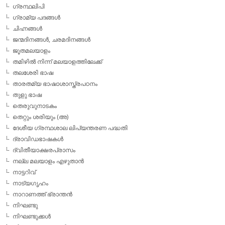
ഗ്രന്ഥലിപി
ഗ്രാമ്യ പദങ്ങള്‍
ചിഹ്നങ്ങള്‍
ജന്മദിനങ്ങള്‍, ചരമദിനങ്ങള്‍
ജൂതമലയാളം
തമിഴില്‍ നിന്ന് മലയാളത്തിലേക്ക്
തലശേരി ഭാഷ
താരതമ്യ ഭാഷാശാസ്ത്രപഠനം
തുളു ഭാഷ
തെരുവുനാടകം
തെറ്റും ശരിയും (അ)
ദേശീയ ഗ്രന്ഥശാല ലിപ്യന്തരണ പദ്ധതി
ദ്രാവിഡഭാഷകള്‍
ദ്വിതീയാക്ഷരപ്രാസം
നല്ല മലയാളം എഴുതാന്‍
നാട്ടറിവ്
നാട്യഗൃഹം
നാറാണത്ത് ഭ്രാന്തന്‍
നിഘണ്ടു
നിഘണ്ടുക്കള്‍