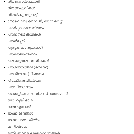
നിരണം ഗ്രന്ഥവരി
നിരണംകവികള്‍
നിഴല്‍ക്കുത്തുപാട്ട്
നോവെല്ല, നോവല്‍, നോവലെറ്റ്
പകര്‍പ്പവകാശ നിയമം
പതിനെട്ടരക്കവികള്‍
പരല്‍പ്പേര്
പുസ്തക കൗതുകങ്ങള്‍
പ്രകരണഗ്രന്ഥം
പ്രശസ്ത അവതാരികകള്‍
പ്രശ്‌നോത്തരി (ക്വിസ്)
പ്രശ്ലേഷം (ചിഹ്നനം)
പ്രാചീനകവിത്രയം
പ്രാചീനഗദ്യം
പൗരസ്ത്യസാഹിത്യ സിദ്ധാന്തങ്ങള്‍
ബ്രഹൂയി ഭാഷ
ഭാഷ എന്നാല്‍
ഭാഷാ ഭേദങ്ങള്‍
ഭാഷാപഠനചരിത്രം
മണിഗ്രാമം
മണിപ്രവാള ലഘുകാവ്യങ്ങള്‍