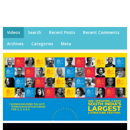
Videos
Search
Recent Posts
Recent Comments
Archives
Categories
Meta