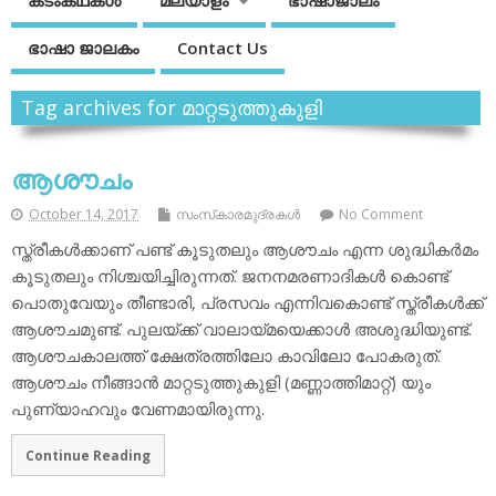
കടംകഥകള്‍
മലയാളം
ഭാഷാജാലം
ഭാഷാ ജാലകം
Contact Us
Tag archives for മാറ്റടുത്തുകുളി
ആശൗചം
October 14, 2017
സംസ്‌കാരമുദ്രകള്‍
No Comment
സ്ത്രീകള്‍ക്കാണ് പണ്ട് കൂടുതലും ആശൗചം എന്ന ശുദ്ധികര്‍മം
കൂടുതലും നിശ്ചയിച്ചിരുന്നത്. ജനനമരണാദികള്‍ കൊണ്ട്
പൊതുവേയും തീണ്ടാരി, പ്രസവം എന്നിവകൊണ്ട് സ്ത്രീകള്‍ക്ക്
ആശൗചമുണ്ട്. പുലയ്ക്ക് വാലായ്മയെക്കാള്‍ അശുദ്ധിയുണ്ട്.
ആശൗചകാലത്ത് ക്ഷേത്രത്തിലോ കാവിലോ പോകരുത്.
ആശൗചം നീങ്ങാന്‍ മാറ്റടുത്തുകുളി (മണ്ണാത്തിമാറ്റ്) യും
പുണ്യാഹവും വേണമായിരുന്നു.
Continue Reading