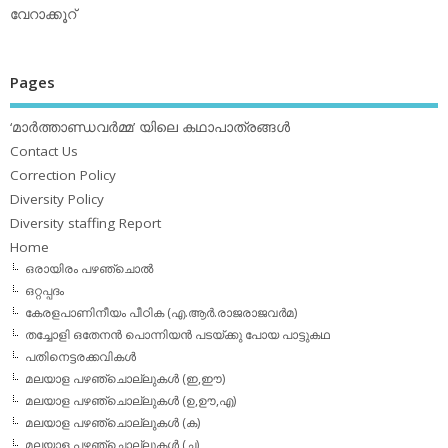
വേറാക്കൂറ്
Pages
‘മാര്‍ത്താണ്ഡവര്‍മ്മ’ യിലെ കഥാപാത്രങ്ങള്‍
Contact Us
Correction Policy
Diversity Policy
Diversity staffing Report
Home
ഒരായിരം പഴഞ്ചൊല്‍
ഒറ്റപ്പദം
കേരളപാണിനീയം പീഠിക (എ.ആര്‍.രാജരാജവര്‍മ)
തച്ചോളി ഒതേനൻ പൊന്നിയൻ പടയ്‌ക്കു പോയ പാട്ടുകഥ
പതിനെട്ടരക്കവികള്‍
മലയാള പഴഞ്ചൊല്ലുകള്‍ (ഇ,ഈ)
മലയാള പഴഞ്ചൊല്ലുകള്‍ (ഉ,ഊ,എ)
മലയാള പഴഞ്ചൊല്ലുകള്‍ (ക)
മലയാള പഴഞ്ചൊല്ലുകള്‍ (ച)