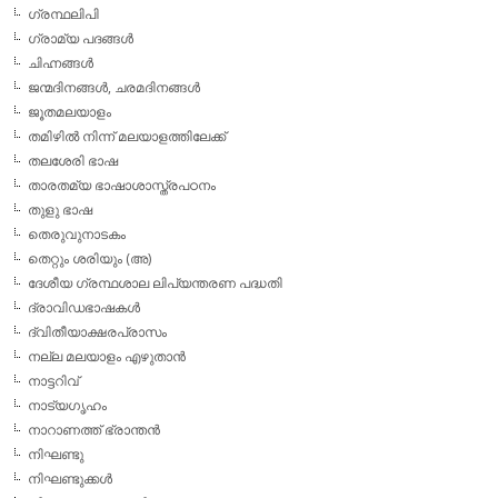
ഗ്രന്ഥലിപി
ഗ്രാമ്യ പദങ്ങള്‍
ചിഹ്നങ്ങള്‍
ജന്മദിനങ്ങള്‍, ചരമദിനങ്ങള്‍
ജൂതമലയാളം
തമിഴില്‍ നിന്ന് മലയാളത്തിലേക്ക്
തലശേരി ഭാഷ
താരതമ്യ ഭാഷാശാസ്ത്രപഠനം
തുളു ഭാഷ
തെരുവുനാടകം
തെറ്റും ശരിയും (അ)
ദേശീയ ഗ്രന്ഥശാല ലിപ്യന്തരണ പദ്ധതി
ദ്രാവിഡഭാഷകള്‍
ദ്വിതീയാക്ഷരപ്രാസം
നല്ല മലയാളം എഴുതാന്‍
നാട്ടറിവ്
നാട്യഗൃഹം
നാറാണത്ത് ഭ്രാന്തന്‍
നിഘണ്ടു
നിഘണ്ടുക്കള്‍