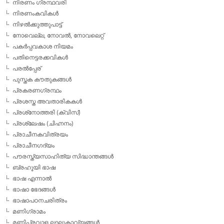
നിരണം ഗ്രന്ഥവരി
നിരണംകവികള്‍
നിഴല്‍ക്കുത്തുപാട്ട്
നോവെല്ല, നോവല്‍, നോവലെറ്റ്
പകര്‍പ്പവകാശ നിയമം
പതിനെട്ടരക്കവികള്‍
പരല്‍പ്പേര്
പുസ്തക കൗതുകങ്ങള്‍
പ്രകരണഗ്രന്ഥം
പ്രശസ്ത അവതാരികകള്‍
പ്രശ്‌നോത്തരി (ക്വിസ്)
പ്രശ്ലേഷം (ചിഹ്നനം)
പ്രാചീനകവിത്രയം
പ്രാചീനഗദ്യം
പൗരസ്ത്യസാഹിത്യ സിദ്ധാന്തങ്ങള്‍
ബ്രഹൂയി ഭാഷ
ഭാഷ എന്നാല്‍
ഭാഷാ ഭേദങ്ങള്‍
ഭാഷാപഠനചരിത്രം
മണിഗ്രാമം
മണിപ്രവാള ലഘുകാവ്യങ്ങള്‍