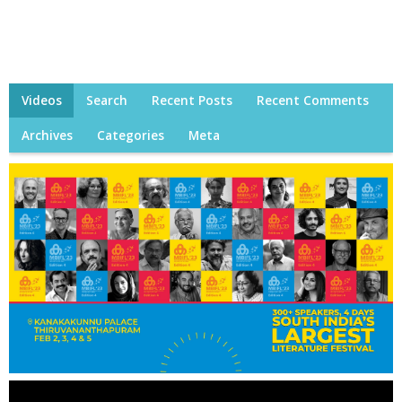
Videos
Search
Recent Posts
Recent Comments
Archives
Categories
Meta