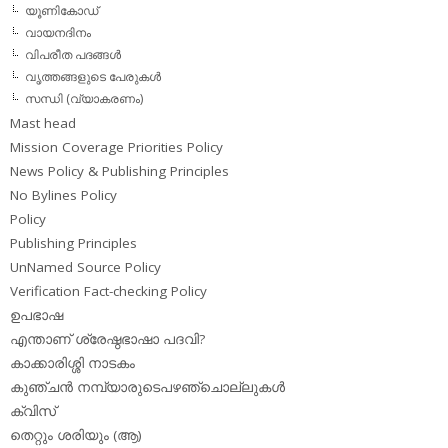
യൂണികോഡ്
വായനദിനം
വിപരീത പദങ്ങള്‍
വൃത്തങ്ങളുടെ പേരുകള്‍
സന്ധി (വ്യാകരണം)
Mast head
Mission Coverage Priorities Policy
News Policy & Publishing Principles
No Bylines Policy
Policy
Publishing Principles
UnNamed Source Policy
Verification Fact-checking Policy
ഉപഭാഷ
എന്താണ് ശ്രേഷ്ഠഭാഷാ പദവി?
കാക്കാരിശ്ശി നാടകം
കുഞ്ചന്‍ നമ്പ്യാരുടെപഴഞ്ചൊല്ലുകള്‍
ക്വിസ്
തെറ്റും ശരിയും (ആ)