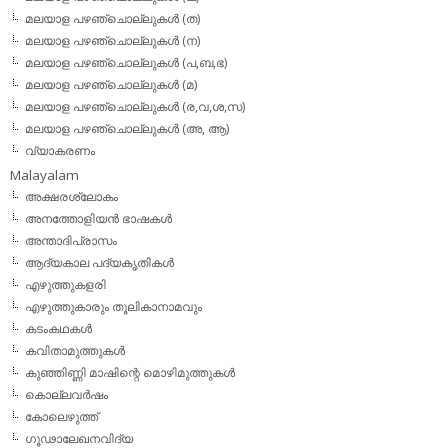
മലയാള പഴഞ്ചൊല്ലുകള്‍ (ത)
മലയാള പഴഞ്ചൊല്ലുകള്‍ (ന)
മലയാള പഴഞ്ചൊല്ലുകള്‍ (പ,ബ,ഭ)
മലയാള പഴഞ്ചൊല്ലുകള്‍ (മ)
മലയാള പഴഞ്ചൊല്ലുകള്‍ (ര,വ,ശ,സ)
മലയാള പഴഞ്ചൊല്ലുകൾ (അ, ആ)
വ്യാകരണം
Malayalam
അക്ഷരശ്ലോകം
അനത്തോളിയന്‍ ഭാഷകള്‍
അന്താദിപ്രാസം
ആദ്യകാല പദ്യകൃതികള്‍
എഴുത്തുകളരി
എഴുത്തുകാരും തൂലികാനാമവും
കടംകഥകള്‍
കവിതാമുത്തുകള്‍
കുഞ്ഞിണ്ണി മാഷിന്റെ മൊഴിമുത്തുകള്‍
കൊല്ലവര്‍ഷം
കോലെഴുത്ത്
ഗൂഢാലേഖനവിദ്യ