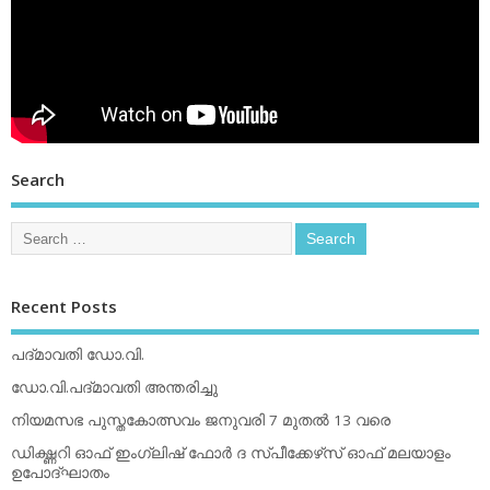
Search
Recent Posts
പദ്മാവതി ഡോ.വി.
ഡോ.വി.പദ്മാവതി അന്തരിച്ചു
നിയമസഭ പുസ്തകോത്സവം ജനുവരി 7 മുതല്‍ 13 വരെ
ഡിക്ഷ്ണറി ഓഫ് ഇംഗ്ലിഷ് ഫോര്‍ ദ സ്പീക്കേഴ്‌സ് ഓഫ് മലയാളം
ഉപോദ്ഘാതം