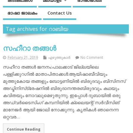
കടംകഥകള്‍
മലയാളം
ഭാഷാജാലം
ഭാഷാ ജാലകം
Contact Us
Tag archives for റാബിയ
സഹീറാ തങ്ങള്‍
February 21, 2019
എഴുത്തുകാര്‍
No Comment
സഹീറാ തങ്ങള്‍ ജനനം:പാലക്കാട് ജില്ലയിലെ
പള്ളിക്കുറഗില്‍ മാതാപിതാക്കള്‍:ആയിഷാബീവിയും
മുത്തുകോയ തങ്ങളും ബോട്ടണിയില്‍ ബിരുദവും ബിസിനസ്
അഡ്മിനിസ്‌ട്രേഷനില്‍ ബിരുദാനന്തരബിരുദവും. കഥയും
കവിതയും നോവലുമെഴുതുന്നു. ഇപ്പോള്‍ ദുബായില്‍ ഒരു
അഡ്വര്‍ടൈസിംഗ് കമ്പനിയില്‍ ക്ലൈയന്റ് സര്‍വീസിങ്
മാനേജര്‍ ആയി ജോലി നോക്കുന്നു. കൃതികള്‍ ഞാനെന്ന
ഒറ്റവര…
Continue Reading