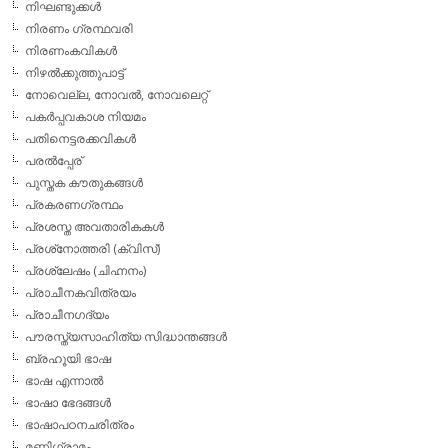
നിഘണ്ടുക്കള്‍
നിരണം ഗ്രന്ഥവരി
നിരണംകവികള്‍
നിഴല്‍ക്കുത്തുപാട്ട്
നോവെല്ല, നോവല്‍, നോവലെറ്റ്
പകര്‍പ്പവകാശ നിയമം
പതിനെട്ടരക്കവികള്‍
പരല്‍പ്പേര്
പുസ്തക കൗതുകങ്ങള്‍
പ്രകരണഗ്രന്ഥം
പ്രശസ്ത അവതാരികകള്‍
പ്രശ്‌നോത്തരി (ക്വിസ്)
പ്രശ്ലേഷം (ചിഹ്നനം)
പ്രാചീനകവിത്രയം
പ്രാചീനഗദ്യം
പൗരസ്ത്യസാഹിത്യ സിദ്ധാന്തങ്ങള്‍
ബ്രഹൂയി ഭാഷ
ഭാഷ എന്നാല്‍
ഭാഷാ ഭേദങ്ങള്‍
ഭാഷാപഠനചരിത്രം
മണിഗ്രാമം