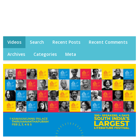
Videos
Search
Recent Posts
Recent Comments
Archives
Categories
Meta