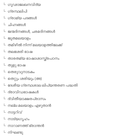
ഗൂഢാലേഖനവിദ്യ
ഗ്രന്ഥലിപി
ഗ്രാമ്യ പദങ്ങള്‍
ചിഹ്നങ്ങള്‍
ജന്മദിനങ്ങള്‍, ചരമദിനങ്ങള്‍
ജൂതമലയാളം
തമിഴില്‍ നിന്ന് മലയാളത്തിലേക്ക്
തലശേരി ഭാഷ
താരതമ്യ ഭാഷാശാസ്ത്രപഠനം
തുളു ഭാഷ
തെരുവുനാടകം
തെറ്റും ശരിയും (അ)
ദേശീയ ഗ്രന്ഥശാല ലിപ്യന്തരണ പദ്ധതി
ദ്രാവിഡഭാഷകള്‍
ദ്വിതീയാക്ഷരപ്രാസം
നല്ല മലയാളം എഴുതാന്‍
നാട്ടറിവ്
നാട്യഗൃഹം
നാറാണത്ത് ഭ്രാന്തന്‍
നിഘണ്ടു