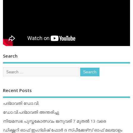
Search
Recent Posts
പദ്മാവതി ഡോ.വി.
ഡോ.വി.പദ്മാവതി അന്തരിച്ചു
നിയമസഭ പുസ്തകോത്സവം ജനുവരി 7 മുതല്‍ 13 വരെ
ഡിക്ഷ്ണറി ഓഫ് ഇംഗ്ലിഷ് ഫോര്‍ ദ സ്പീക്കേഴ്‌സ് ഓഫ് മലയാളം