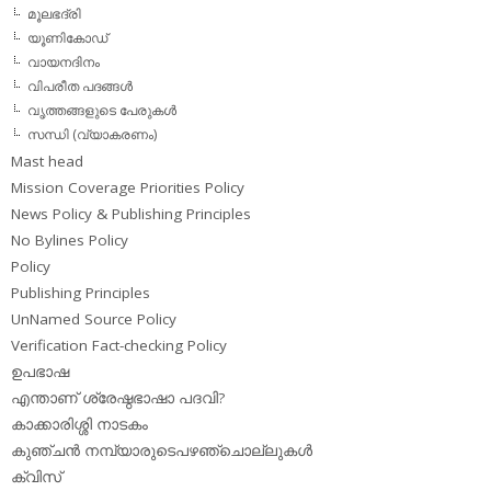
മൂലഭദ്രി
യൂണികോഡ്
വായനദിനം
വിപരീത പദങ്ങള്‍
വൃത്തങ്ങളുടെ പേരുകള്‍
സന്ധി (വ്യാകരണം)
Mast head
Mission Coverage Priorities Policy
News Policy & Publishing Principles
No Bylines Policy
Policy
Publishing Principles
UnNamed Source Policy
Verification Fact-checking Policy
ഉപഭാഷ
എന്താണ് ശ്രേഷ്ഠഭാഷാ പദവി?
കാക്കാരിശ്ശി നാടകം
കുഞ്ചന്‍ നമ്പ്യാരുടെപഴഞ്ചൊല്ലുകള്‍
ക്വിസ്