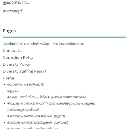
ഉപോദ്ഘാതം
വേറാക്കൂറ്
Pages
‘മാര്‍ത്താണ്ഡവര്‍മ്മ’ യിലെ കഥാപാത്രങ്ങള്‍
Contact Us
Correction Policy
Diversity Policy
Diversity staffing Report
Home
ഒരായിരം പഴഞ്ചൊല്‍
ഒറ്റപ്പദം
കേരളപാണിനീയം പീഠിക (എ.ആര്‍.രാജരാജവര്‍മ)
തച്ചോളി ഒതേനൻ പൊന്നിയൻ പടയ്‌ക്കു പോയ പാട്ടുകഥ
പതിനെട്ടരക്കവികള്‍
മലയാള പഴഞ്ചൊല്ലുകള്‍ (ഇ,ഈ)
മലയാള പഴഞ്ചൊല്ലുകള്‍ (ഉ,ഊ,എ)
മലയാള പഴഞ്ചൊല്ലുകള്‍ (ക)