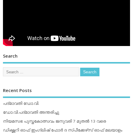
Search
Recent Posts
പദ്മാവതി ഡോ.വി.
ഡോ.വി.പദ്മാവതി അന്തരിച്ചു
നിയമസഭ പുസ്തകോത്സവം ജനുവരി 7 മുതല്‍ 13 വരെ
ഡിക്ഷ്ണറി ഓഫ് ഇംഗ്ലിഷ് ഫോര്‍ ദ സ്പീക്കേഴ്‌സ് ഓഫ് മലയാളം