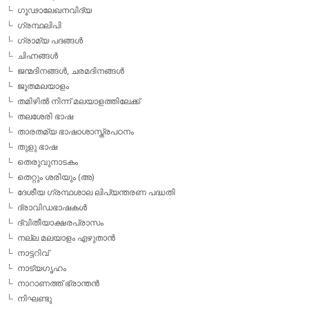
ഗൂഢാലേഖനവിദ്യ
ഗ്രന്ഥലിപി
ഗ്രാമ്യ പദങ്ങള്‍
ചിഹ്നങ്ങള്‍
ജന്മദിനങ്ങള്‍, ചരമദിനങ്ങള്‍
ജൂതമലയാളം
തമിഴില്‍ നിന്ന് മലയാളത്തിലേക്ക്
തലശേരി ഭാഷ
താരതമ്യ ഭാഷാശാസ്ത്രപഠനം
തുളു ഭാഷ
തെരുവുനാടകം
തെറ്റും ശരിയും (അ)
ദേശീയ ഗ്രന്ഥശാല ലിപ്യന്തരണ പദ്ധതി
ദ്രാവിഡഭാഷകള്‍
ദ്വിതീയാക്ഷരപ്രാസം
നല്ല മലയാളം എഴുതാന്‍
നാട്ടറിവ്
നാട്യഗൃഹം
നാറാണത്ത് ഭ്രാന്തന്‍
നിഘണ്ടു