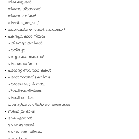
നിഘണ്ടുക്കള്‍
നിരണം ഗ്രന്ഥവരി
നിരണംകവികള്‍
നിഴല്‍ക്കുത്തുപാട്ട്
നോവെല്ല, നോവല്‍, നോവലെറ്റ്
പകര്‍പ്പവകാശ നിയമം
പതിനെട്ടരക്കവികള്‍
പരല്‍പ്പേര്
പുസ്തക കൗതുകങ്ങള്‍
പ്രകരണഗ്രന്ഥം
പ്രശസ്ത അവതാരികകള്‍
പ്രശ്‌നോത്തരി (ക്വിസ്)
പ്രശ്ലേഷം (ചിഹ്നനം)
പ്രാചീനകവിത്രയം
പ്രാചീനഗദ്യം
പൗരസ്ത്യസാഹിത്യ സിദ്ധാന്തങ്ങള്‍
ബ്രഹൂയി ഭാഷ
ഭാഷ എന്നാല്‍
ഭാഷാ ഭേദങ്ങള്‍
ഭാഷാപഠനചരിത്രം
മണിഗ്രാമം