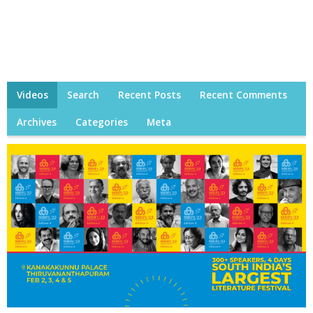
Videos
Search
Recent Posts
Recent Comments
Archives
Categories
Meta