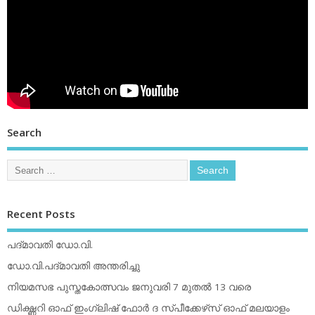
Search
Recent Posts
പദ്മാവതി ഡോ.വി.
ഡോ.വി.പദ്മാവതി അന്തരിച്ചു
നിയമസഭ പുസ്തകോത്സവം ജനുവരി 7 മുതല്‍ 13 വരെ
ഡിക്ഷ്ണറി ഓഫ് ഇംഗ്ലിഷ് ഫോര്‍ ദ സ്പീക്കേഴ്‌സ് ഓഫ് മലയാളം