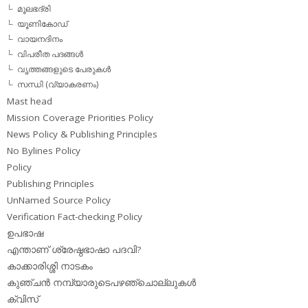
മൂലഭദ്രി
യൂണികോഡ്
വായനദിനം
വിപരീത പദങ്ങള്‍
വൃത്തങ്ങളുടെ പേരുകള്‍
സന്ധി (വ്യാകരണം)
Mast head
Mission Coverage Priorities Policy
News Policy & Publishing Principles
No Bylines Policy
Policy
Publishing Principles
UnNamed Source Policy
Verification Fact-checking Policy
ഉപഭാഷ
എന്താണ് ശ്രേഷ്ഠഭാഷാ പദവി?
കാക്കാരിശ്ശി നാടകം
കുഞ്ചന്‍ നമ്പ്യാരുടെപഴഞ്ചൊല്ലുകള്‍
ക്വിസ്