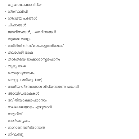
ഗൂഢാലേഖനവിദ്യ
ഗ്രന്ഥലിപി
ഗ്രാമ്യ പദങ്ങള്‍
ചിഹ്നങ്ങള്‍
ജന്മദിനങ്ങള്‍, ചരമദിനങ്ങള്‍
ജൂതമലയാളം
തമിഴില്‍ നിന്ന് മലയാളത്തിലേക്ക്
തലശേരി ഭാഷ
താരതമ്യ ഭാഷാശാസ്ത്രപഠനം
തുളു ഭാഷ
തെരുവുനാടകം
തെറ്റും ശരിയും (അ)
ദേശീയ ഗ്രന്ഥശാല ലിപ്യന്തരണ പദ്ധതി
ദ്രാവിഡഭാഷകള്‍
ദ്വിതീയാക്ഷരപ്രാസം
നല്ല മലയാളം എഴുതാന്‍
നാട്ടറിവ്
നാട്യഗൃഹം
നാറാണത്ത് ഭ്രാന്തന്‍
നിഘണ്ടു