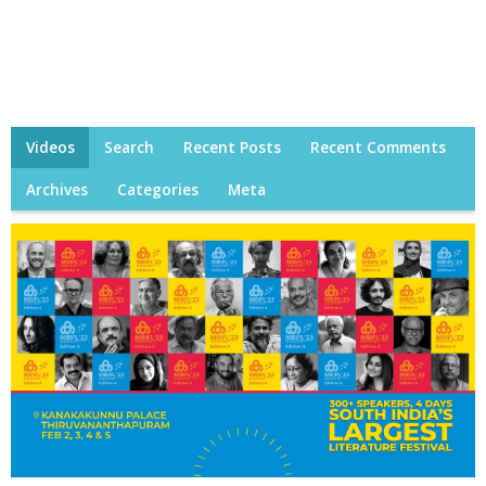
Videos
Search
Recent Posts
Recent Comments
Archives
Categories
Meta