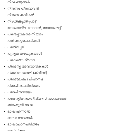
നിഘണ്ടുക്കള്‍
നിരണം ഗ്രന്ഥവരി
നിരണംകവികള്‍
നിഴല്‍ക്കുത്തുപാട്ട്
നോവെല്ല, നോവല്‍, നോവലെറ്റ്
പകര്‍പ്പവകാശ നിയമം
പതിനെട്ടരക്കവികള്‍
പരല്‍പ്പേര്
പുസ്തക കൗതുകങ്ങള്‍
പ്രകരണഗ്രന്ഥം
പ്രശസ്ത അവതാരികകള്‍
പ്രശ്‌നോത്തരി (ക്വിസ്)
പ്രശ്ലേഷം (ചിഹ്നനം)
പ്രാചീനകവിത്രയം
പ്രാചീനഗദ്യം
പൗരസ്ത്യസാഹിത്യ സിദ്ധാന്തങ്ങള്‍
ബ്രഹൂയി ഭാഷ
ഭാഷ എന്നാല്‍
ഭാഷാ ഭേദങ്ങള്‍
ഭാഷാപഠനചരിത്രം
മണിഗ്രാമം