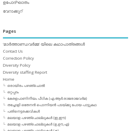
ഉപോദ്ഘാതം
വേറാക്കൂറ്
Pages
‘മാര്‍ത്താണ്ഡവര്‍മ്മ’ യിലെ കഥാപാത്രങ്ങള്‍
Contact Us
Correction Policy
Diversity Policy
Diversity staffing Report
Home
ഒരായിരം പഴഞ്ചൊല്‍
ഒറ്റപ്പദം
കേരളപാണിനീയം പീഠിക (എ.ആര്‍.രാജരാജവര്‍മ)
തച്ചോളി ഒതേനൻ പൊന്നിയൻ പടയ്‌ക്കു പോയ പാട്ടുകഥ
പതിനെട്ടരക്കവികള്‍
മലയാള പഴഞ്ചൊല്ലുകള്‍ (ഇ,ഈ)
മലയാള പഴഞ്ചൊല്ലുകള്‍ (ഉ,ഊ,എ)
മലയാള പഴഞ്ചൊല്ലുകള്‍ (ക)