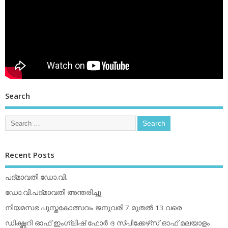
Search
Recent Posts
പദ്മാവതി ഡോ.വി.
ഡോ.വി.പദ്മാവതി അന്തരിച്ചു
നിയമസഭ പുസ്തകോത്സവം ജനുവരി 7 മുതല്‍ 13 വരെ
ഡിക്ഷ്ണറി ഓഫ് ഇംഗ്ലിഷ് ഫോര്‍ ദ സ്പീക്കേഴ്‌സ് ഓഫ് മലയാളം