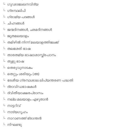
ഗൂഢാലേഖനവിദ്യ
ഗ്രന്ഥലിപി
ഗ്രാമ്യ പദങ്ങള്‍
ചിഹ്നങ്ങള്‍
ജന്മദിനങ്ങള്‍, ചരമദിനങ്ങള്‍
ജൂതമലയാളം
തമിഴില്‍ നിന്ന് മലയാളത്തിലേക്ക്
തലശേരി ഭാഷ
താരതമ്യ ഭാഷാശാസ്ത്രപഠനം
തുളു ഭാഷ
തെരുവുനാടകം
തെറ്റും ശരിയും (അ)
ദേശീയ ഗ്രന്ഥശാല ലിപ്യന്തരണ പദ്ധതി
ദ്രാവിഡഭാഷകള്‍
ദ്വിതീയാക്ഷരപ്രാസം
നല്ല മലയാളം എഴുതാന്‍
നാട്ടറിവ്
നാട്യഗൃഹം
നാറാണത്ത് ഭ്രാന്തന്‍
നിഘണ്ടു