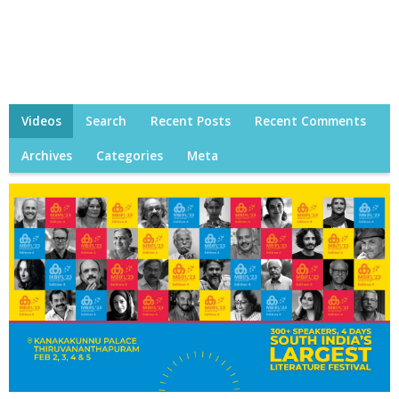
Videos
Search
Recent Posts
Recent Comments
Archives
Categories
Meta