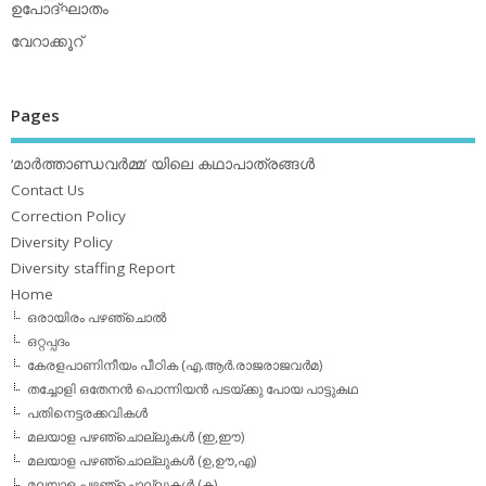
ഉപോദ്ഘാതം
വേറാക്കൂറ്
Pages
‘മാര്‍ത്താണ്ഡവര്‍മ്മ’ യിലെ കഥാപാത്രങ്ങള്‍
Contact Us
Correction Policy
Diversity Policy
Diversity staffing Report
Home
ഒരായിരം പഴഞ്ചൊല്‍
ഒറ്റപ്പദം
കേരളപാണിനീയം പീഠിക (എ.ആര്‍.രാജരാജവര്‍മ)
തച്ചോളി ഒതേനൻ പൊന്നിയൻ പടയ്‌ക്കു പോയ പാട്ടുകഥ
പതിനെട്ടരക്കവികള്‍
മലയാള പഴഞ്ചൊല്ലുകള്‍ (ഇ,ഈ)
മലയാള പഴഞ്ചൊല്ലുകള്‍ (ഉ,ഊ,എ)
മലയാള പഴഞ്ചൊല്ലുകള്‍ (ക)