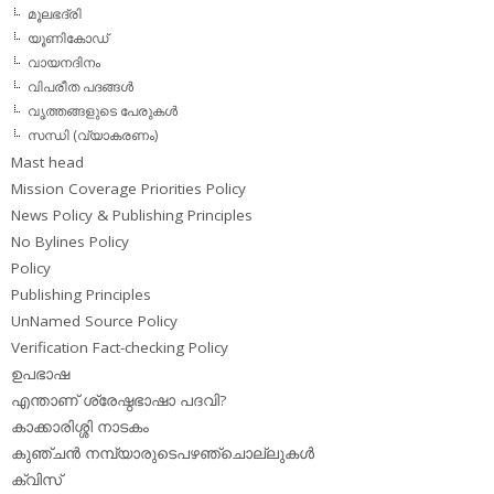
മൂലഭദ്രി
യൂണികോഡ്
വായനദിനം
വിപരീത പദങ്ങള്‍
വൃത്തങ്ങളുടെ പേരുകള്‍
സന്ധി (വ്യാകരണം)
Mast head
Mission Coverage Priorities Policy
News Policy & Publishing Principles
No Bylines Policy
Policy
Publishing Principles
UnNamed Source Policy
Verification Fact-checking Policy
ഉപഭാഷ
എന്താണ് ശ്രേഷ്ഠഭാഷാ പദവി?
കാക്കാരിശ്ശി നാടകം
കുഞ്ചന്‍ നമ്പ്യാരുടെപഴഞ്ചൊല്ലുകള്‍
ക്വിസ്