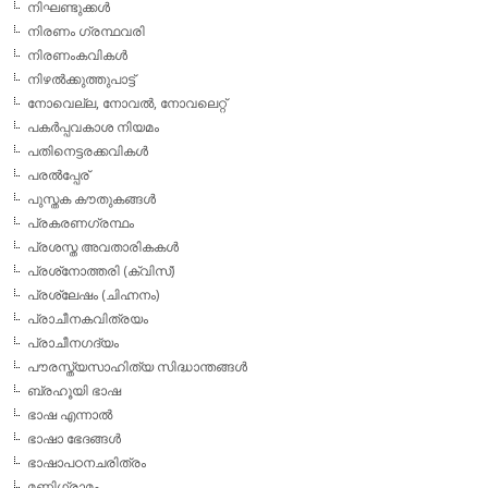
നിഘണ്ടുക്കള്‍
നിരണം ഗ്രന്ഥവരി
നിരണംകവികള്‍
നിഴല്‍ക്കുത്തുപാട്ട്
നോവെല്ല, നോവല്‍, നോവലെറ്റ്
പകര്‍പ്പവകാശ നിയമം
പതിനെട്ടരക്കവികള്‍
പരല്‍പ്പേര്
പുസ്തക കൗതുകങ്ങള്‍
പ്രകരണഗ്രന്ഥം
പ്രശസ്ത അവതാരികകള്‍
പ്രശ്‌നോത്തരി (ക്വിസ്)
പ്രശ്ലേഷം (ചിഹ്നനം)
പ്രാചീനകവിത്രയം
പ്രാചീനഗദ്യം
പൗരസ്ത്യസാഹിത്യ സിദ്ധാന്തങ്ങള്‍
ബ്രഹൂയി ഭാഷ
ഭാഷ എന്നാല്‍
ഭാഷാ ഭേദങ്ങള്‍
ഭാഷാപഠനചരിത്രം
മണിഗ്രാമം