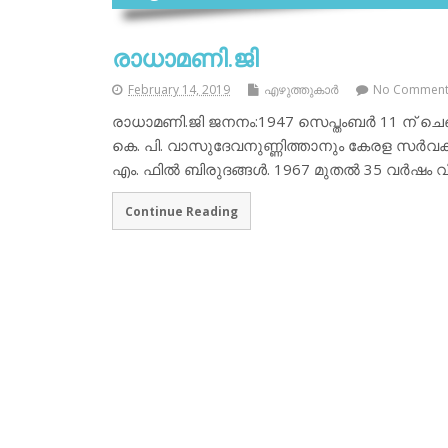
രാധാമണി.ജി
February 14, 2019
എഴുത്തുകാര്‍
No Commen
രാധാമണി.ജി ജനനം:1947 സെപ്തംബര്‍ 11 ന് ചെങ്
കെ. പി. വാസുദേവനുണ്ണിത്താനും കേരള സര്‍വകലാശാ
എം. ഫില്‍ ബിരുദങ്ങള്‍. 1967 മുതല്‍ 35 വര്‍ഷ
Continue Reading