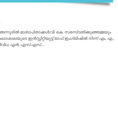
t
ങന്നൂരില്‍ മാതാപിതാക്കള്‍:വി. കെ. സരസ്വതിക്കുഞ്ഞമ്മയും
ലയുടെ ഇന്‍സ്റ്റിറ്റിയൂട്ട് ഓഫ് ഇംഗ്ലീഷില്‍ നിന്ന് എം. എ.,
ം വിവിധ എന്‍. എസ്.എസ്.…