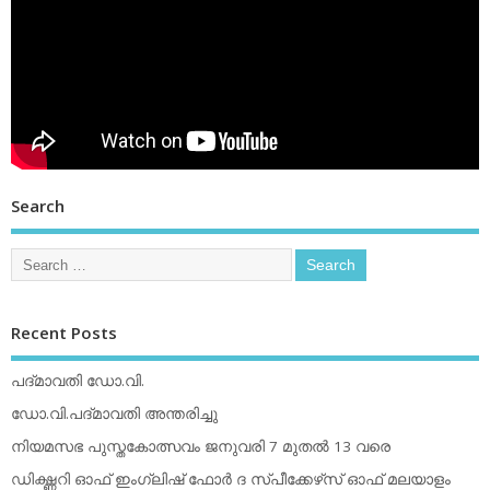
Search
Recent Posts
പദ്മാവതി ഡോ.വി.
ഡോ.വി.പദ്മാവതി അന്തരിച്ചു
നിയമസഭ പുസ്തകോത്സവം ജനുവരി 7 മുതല്‍ 13 വരെ
ഡിക്ഷ്ണറി ഓഫ് ഇംഗ്ലിഷ് ഫോര്‍ ദ സ്പീക്കേഴ്‌സ് ഓഫ് മലയാളം