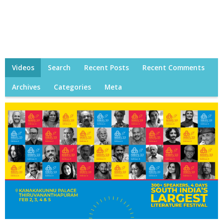
Videos
Search
Recent Posts
Recent Comments
Archives
Categories
Meta