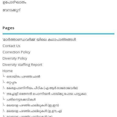
ഉപോദ്ഘാതം
വേറാക്കൂറ്
Pages
‘മാര്‍ത്താണ്ഡവര്‍മ്മ’ യിലെ കഥാപാത്രങ്ങള്‍
Contact Us
Correction Policy
Diversity Policy
Diversity staffing Report
Home
ഒരായിരം പഴഞ്ചൊല്‍
ഒറ്റപ്പദം
കേരളപാണിനീയം പീഠിക (എ.ആര്‍.രാജരാജവര്‍മ)
തച്ചോളി ഒതേനൻ പൊന്നിയൻ പടയ്‌ക്കു പോയ പാട്ടുകഥ
പതിനെട്ടരക്കവികള്‍
മലയാള പഴഞ്ചൊല്ലുകള്‍ (ഇ,ഈ)
മലയാള പഴഞ്ചൊല്ലുകള്‍ (ഉ,ഊ,എ)
മലയാള പഴഞ്ചൊല്ലുകള്‍ (ക)