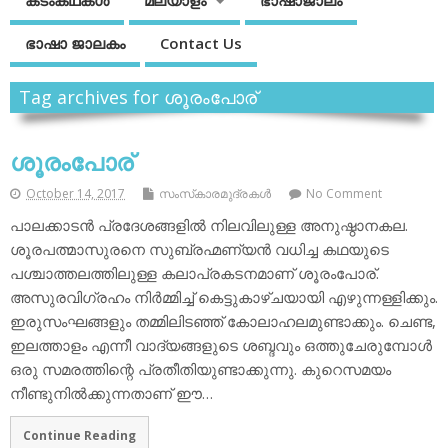
കടംകഥകള്‍
മലയാളം
ഭാഷാജാലം
ഭാഷാ ജാലകം
Contact Us
Tag archives for ശൂരംപോര്
ശൂരംപോര്
October 14, 2017
സംസ്‌കാരമുദ്രകള്‍
No Comment
പാലക്കാടന്‍ പ്രദേശങ്ങളില്‍ നിലവിലുള്ള അനുഷ്ഠാനകല.
ശൂരപത്മാസുരനെ സുബ്രഹ്മണ്യന്‍ വധിച്ച കഥയുടെ
പശ്ചാത്തലത്തിലുള്ള കലാപ്രകടനമാണ് ശൂരംപോര്.
അസുരവിഗ്രഹം നിര്‍മ്മിച്ച് കെട്ടുകാഴ്ചയായി എഴുന്നള്ളിക്കും.
ഇരുസംഘങ്ങളും തമ്മിലിടഞ്ഞ് കോലാഹലമുണ്ടാക്കും. ചെണ്ട,
ഇലത്താളം എന്നീ വാദ്യങ്ങളുടെ ശബ്ദവും ഒത്തുചേരുമ്പോള്‍
ഒരു സമരത്തിന്റെ പ്രതീതിയുണ്ടാക്കുന്നു. കുറെസമയം
നീണ്ടുനില്‍ക്കുന്നതാണ് ഈ…
Continue Reading