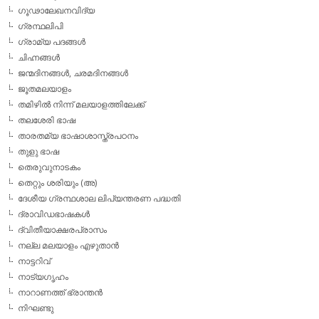
ഗൂഢാലേഖനവിദ്യ
ഗ്രന്ഥലിപി
ഗ്രാമ്യ പദങ്ങള്‍
ചിഹ്നങ്ങള്‍
ജന്മദിനങ്ങള്‍, ചരമദിനങ്ങള്‍
ജൂതമലയാളം
തമിഴില്‍ നിന്ന് മലയാളത്തിലേക്ക്
തലശേരി ഭാഷ
താരതമ്യ ഭാഷാശാസ്ത്രപഠനം
തുളു ഭാഷ
തെരുവുനാടകം
തെറ്റും ശരിയും (അ)
ദേശീയ ഗ്രന്ഥശാല ലിപ്യന്തരണ പദ്ധതി
ദ്രാവിഡഭാഷകള്‍
ദ്വിതീയാക്ഷരപ്രാസം
നല്ല മലയാളം എഴുതാന്‍
നാട്ടറിവ്
നാട്യഗൃഹം
നാറാണത്ത് ഭ്രാന്തന്‍
നിഘണ്ടു