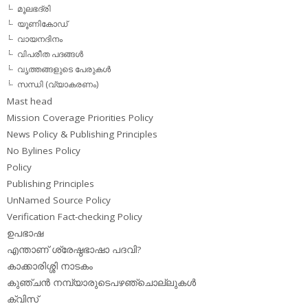
മൂലഭദ്രി
യൂണികോഡ്
വായനദിനം
വിപരീത പദങ്ങള്‍
വൃത്തങ്ങളുടെ പേരുകള്‍
സന്ധി (വ്യാകരണം)
Mast head
Mission Coverage Priorities Policy
News Policy & Publishing Principles
No Bylines Policy
Policy
Publishing Principles
UnNamed Source Policy
Verification Fact-checking Policy
ഉപഭാഷ
എന്താണ് ശ്രേഷ്ഠഭാഷാ പദവി?
കാക്കാരിശ്ശി നാടകം
കുഞ്ചന്‍ നമ്പ്യാരുടെപഴഞ്ചൊല്ലുകള്‍
ക്വിസ്