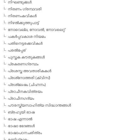
നിഘണ്ടുക്കള്‍
നിരണം ഗ്രന്ഥവരി
നിരണംകവികള്‍
നിഴല്‍ക്കുത്തുപാട്ട്
നോവെല്ല, നോവല്‍, നോവലെറ്റ്
പകര്‍പ്പവകാശ നിയമം
പതിനെട്ടരക്കവികള്‍
പരല്‍പ്പേര്
പുസ്തക കൗതുകങ്ങള്‍
പ്രകരണഗ്രന്ഥം
പ്രശസ്ത അവതാരികകള്‍
പ്രശ്‌നോത്തരി (ക്വിസ്)
പ്രശ്ലേഷം (ചിഹ്നനം)
പ്രാചീനകവിത്രയം
പ്രാചീനഗദ്യം
പൗരസ്ത്യസാഹിത്യ സിദ്ധാന്തങ്ങള്‍
ബ്രഹൂയി ഭാഷ
ഭാഷ എന്നാല്‍
ഭാഷാ ഭേദങ്ങള്‍
ഭാഷാപഠനചരിത്രം
മണിഗ്രാമം