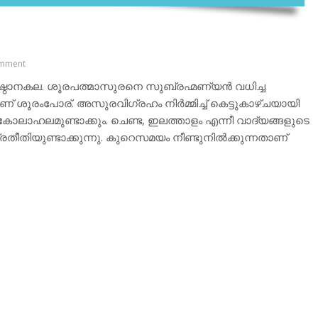
mment
ുഷ്ഠാനകല. ശൂരപത്മാസുരനെ സുബ്രഹ്മണ്യന്‍ വധിച്ച
ശൂരംപോര്. അസുരവിഗ്രഹം നിര്‍മ്മിച്ച് കെട്ടുകാഴ്ചയായി
് കോലാഹലമുണ്ടാക്കും. ചെണ്ട, ഇലത്താളം എന്നീ വാദ്യങ്ങളുടെ
രതീതിയുണ്ടാക്കുന്നു. കുറെസമയം നീണ്ടുനില്‍ക്കുന്നതാണ്