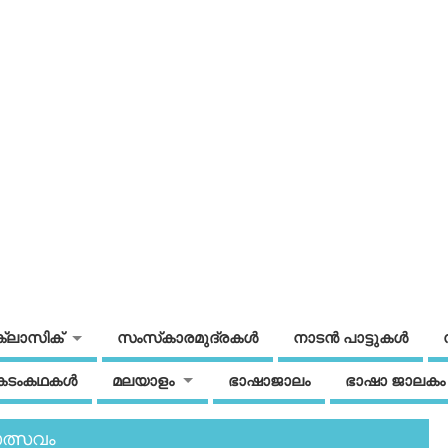
ക്ലാസിക്
സംസ്‌കാരമുദ്രകള്‍
നാടന്‍ പാട്ടുകള്‍
കടംകഥകള്‍
മലയാളം
ഭാഷാജാലം
ഭാഷാ ജാലകം
ോത്സവം