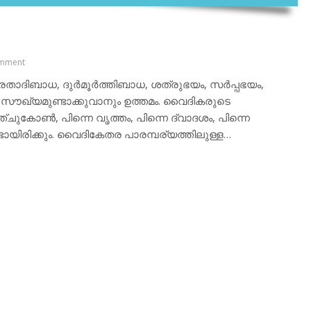
mment
േതാദിബാധ, ദുര്‍മൂര്‍ത്തിബാധ, ശത്രുഭയം, സര്‍പ്പഭയം,
 സൗഖ്യമുണ്ടാക്കുവാനും ഉത്തമം. വൈദികരുടെ
്ചുകോണ്‍, പിന്നെ വൃത്തം, പിന്നെ ദ്വാദശം, പിന്നെ
്ടായിരിക്കും. വൈദികേതര പാരമ്പര്യത്തിലുള്ള…