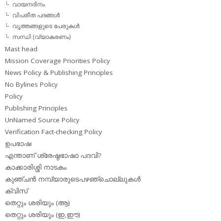
വായനദിനം
വിപരീത പദങ്ങള്‍
വൃത്തങ്ങളുടെ പേരുകള്‍
സന്ധി (വ്യാകരണം)
Mast head
Mission Coverage Priorities Policy
News Policy & Publishing Principles
No Bylines Policy
Policy
Publishing Principles
UnNamed Source Policy
Verification Fact-checking Policy
ഉപഭാഷ
എന്താണ് ശ്രേഷ്ഠഭാഷാ പദവി?
കാക്കാരിശ്ശി നാടകം
കുഞ്ചന്‍ നമ്പ്യാരുടെപഴഞ്ചൊല്ലുകള്‍
ക്വിസ്
തെറ്റും ശരിയും (ആ)
തെറ്റും ശരിയും (ഇ,ഈ)