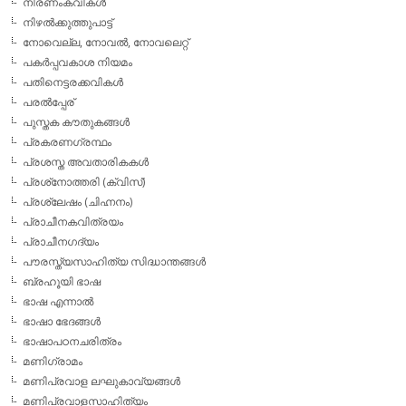
നിരണംകവികള്‍
നിഴല്‍ക്കുത്തുപാട്ട്
നോവെല്ല, നോവല്‍, നോവലെറ്റ്
പകര്‍പ്പവകാശ നിയമം
പതിനെട്ടരക്കവികള്‍
പരല്‍പ്പേര്
പുസ്തക കൗതുകങ്ങള്‍
പ്രകരണഗ്രന്ഥം
പ്രശസ്ത അവതാരികകള്‍
പ്രശ്‌നോത്തരി (ക്വിസ്)
പ്രശ്ലേഷം (ചിഹ്നനം)
പ്രാചീനകവിത്രയം
പ്രാചീനഗദ്യം
പൗരസ്ത്യസാഹിത്യ സിദ്ധാന്തങ്ങള്‍
ബ്രഹൂയി ഭാഷ
ഭാഷ എന്നാല്‍
ഭാഷാ ഭേദങ്ങള്‍
ഭാഷാപഠനചരിത്രം
മണിഗ്രാമം
മണിപ്രവാള ലഘുകാവ്യങ്ങള്‍
മണിപ്രവാളസാഹിത്യം