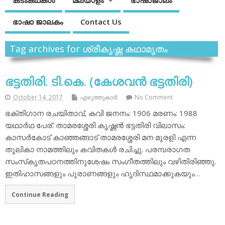
കടംകഥകള്‍
മലയാളം
ഭാഷാജാലം
ഭാഷാ ജാലകം
Contact Us
Tag archives for ശ്രീകൃഷ്ണ കഥാമൃതം
ഭട്ടതിരി. ടി.കെ. (കേശവന്‍ ഭട്ടതിരി)
October 14, 2017
എഴുത്തുകാര്‍
No Comment
ഭക്തിഗാന രചയിതാവ്, കവി ജനനം: 1906 മരണം: 1988
യഥാര്‍ഥ പേര്: താമരശ്ശേരി കൃഷ്ണന്‍ ഭട്ടതിരി വിലാസം:
കാസര്‍കോട് കാഞ്ഞങ്ങാട് താമരശ്ശേരി മന മുരളി എന്ന
തൂലികാ നാമത്തിലും കവിതകള്‍ രചിച്ചു. പരമ്പരാഗത
സംസ്‌കൃതപഠനത്തിനുശേഷം സംഗീതത്തിലും വഴിതിരിഞ്ഞു.
ഇതിഹാസങ്ങളും പുരാണങ്ങളും ഹൃദിസ്ഥമാക്കുകയും…
Continue Reading