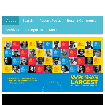
Videos
Search
Recent Posts
Recent Comments
Archives
Categories
Meta