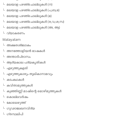
മലയാള പഴഞ്ചൊല്ലുകള്‍ (ന)
മലയാള പഴഞ്ചൊല്ലുകള്‍ (പ,ബ,ഭ)
മലയാള പഴഞ്ചൊല്ലുകള്‍ (മ)
മലയാള പഴഞ്ചൊല്ലുകള്‍ (ര,വ,ശ,സ)
മലയാള പഴഞ്ചൊല്ലുകൾ (അ, ആ)
വ്യാകരണം
Malayalam
അക്ഷരശ്ലോകം
അനത്തോളിയന്‍ ഭാഷകള്‍
അന്താദിപ്രാസം
ആദ്യകാല പദ്യകൃതികള്‍
എഴുത്തുകളരി
എഴുത്തുകാരും തൂലികാനാമവും
കടംകഥകള്‍
കവിതാമുത്തുകള്‍
കുഞ്ഞിണ്ണി മാഷിന്റെ മൊഴിമുത്തുകള്‍
കൊല്ലവര്‍ഷം
കോലെഴുത്ത്
ഗൂഢാലേഖനവിദ്യ
ഗ്രന്ഥലിപി