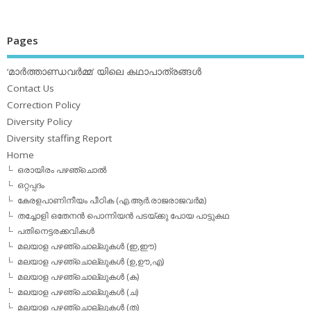
Pages
‘മാര്‍ത്താണ്ഡവര്‍മ്മ’ യിലെ കഥാപാത്രങ്ങള്‍
Contact Us
Correction Policy
Diversity Policy
Diversity staffing Report
Home
ഒരായിരം പഴഞ്ചൊല്‍
ഒറ്റപ്പദം
കേരളപാണിനീയം പീഠിക (എ.ആര്‍.രാജരാജവര്‍മ)
തച്ചോളി ഒതേനൻ പൊന്നിയൻ പടയ്‌ക്കു പോയ പാട്ടുകഥ
പതിനെട്ടരക്കവികള്‍
മലയാള പഴഞ്ചൊല്ലുകള്‍ (ഇ,ഈ)
മലയാള പഴഞ്ചൊല്ലുകള്‍ (ഉ,ഊ,എ)
മലയാള പഴഞ്ചൊല്ലുകള്‍ (ക)
മലയാള പഴഞ്ചൊല്ലുകള്‍ (ച)
മലയാള പഴഞ്ചൊല്ലുകള്‍ (ത)