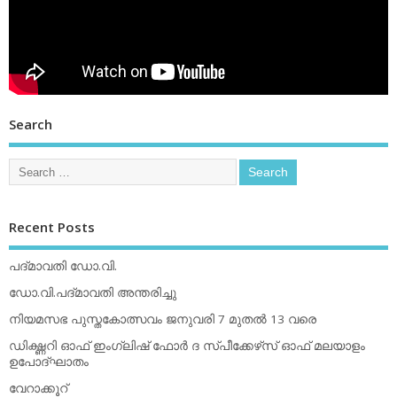
Search
Recent Posts
പദ്മാവതി ഡോ.വി.
ഡോ.വി.പദ്മാവതി അന്തരിച്ചു
നിയമസഭ പുസ്തകോത്സവം ജനുവരി 7 മുതല്‍ 13 വരെ
ഡിക്ഷ്ണറി ഓഫ് ഇംഗ്ലിഷ് ഫോര്‍ ദ സ്പീക്കേഴ്‌സ് ഓഫ് മലയാളം
ഉപോദ്ഘാതം
വേറാക്കൂറ്