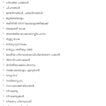
ഗ്രാമ്യ പദങ്ങള്‍
ചിഹ്നങ്ങള്‍
ജന്മദിനങ്ങള്‍, ചരമദിനങ്ങള്‍
ജൂതമലയാളം
തമിഴില്‍ നിന്ന് മലയാളത്തിലേക്ക്
തലശേരി ഭാഷ
താരതമ്യ ഭാഷാശാസ്ത്രപഠനം
തുളു ഭാഷ
തെരുവുനാടകം
തെറ്റും ശരിയും (അ)
ദേശീയ ഗ്രന്ഥശാല ലിപ്യന്തരണ പദ്ധതി
ദ്രാവിഡഭാഷകള്‍
ദ്വിതീയാക്ഷരപ്രാസം
നല്ല മലയാളം എഴുതാന്‍
നാട്ടറിവ്
നാട്യഗൃഹം
നാറാണത്ത് ഭ്രാന്തന്‍
നിഘണ്ടു
നിഘണ്ടുക്കള്‍
നിരണം ഗ്രന്ഥവരി