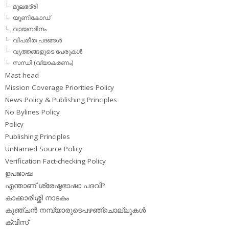
മൂലഭദ്രി
യൂണികോഡ്
വായനദിനം
വിപരീത പദങ്ങള്‍
വൃത്തങ്ങളുടെ പേരുകള്‍
സന്ധി (വ്യാകരണം)
Mast head
Mission Coverage Priorities Policy
News Policy & Publishing Principles
No Bylines Policy
Policy
Publishing Principles
UnNamed Source Policy
Verification Fact-checking Policy
ഉപഭാഷ
എന്താണ് ശ്രേഷ്ഠഭാഷാ പദവി?
കാക്കാരിശ്ശി നാടകം
കുഞ്ചന്‍ നമ്പ്യാരുടെപഴഞ്ചൊല്ലുകള്‍
ക്വിസ്