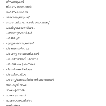
നിഘണ്ടുക്കള്‍
നിരണം ഗ്രന്ഥവരി
നിരണംകവികള്‍
നിഴല്‍ക്കുത്തുപാട്ട്
നോവെല്ല, നോവല്‍, നോവലെറ്റ്
പകര്‍പ്പവകാശ നിയമം
പതിനെട്ടരക്കവികള്‍
പരല്‍പ്പേര്
പുസ്തക കൗതുകങ്ങള്‍
പ്രകരണഗ്രന്ഥം
പ്രശസ്ത അവതാരികകള്‍
പ്രശ്‌നോത്തരി (ക്വിസ്)
പ്രശ്ലേഷം (ചിഹ്നനം)
പ്രാചീനകവിത്രയം
പ്രാചീനഗദ്യം
പൗരസ്ത്യസാഹിത്യ സിദ്ധാന്തങ്ങള്‍
ബ്രഹൂയി ഭാഷ
ഭാഷ എന്നാല്‍
ഭാഷാ ഭേദങ്ങള്‍
ഭാഷാപഠനചരിത്രം
മണിഗ്രാമം