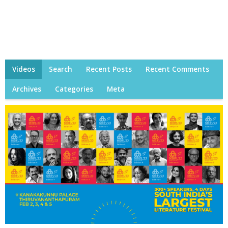
Videos
Search
Recent Posts
Recent Comments
Archives
Categories
Meta