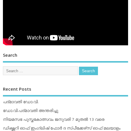
Search
Recent Posts
പദ്മാവതി ഡോ.വി.
ഡോ.വി.പദ്മാവതി അന്തരിച്ചു
നിയമസഭ പുസ്തകോത്സവം ജനുവരി 7 മുതല്‍ 13 വരെ
ഡിക്ഷ്ണറി ഓഫ് ഇംഗ്ലിഷ് ഫോര്‍ ദ സ്പീക്കേഴ്‌സ് ഓഫ് മലയാളം