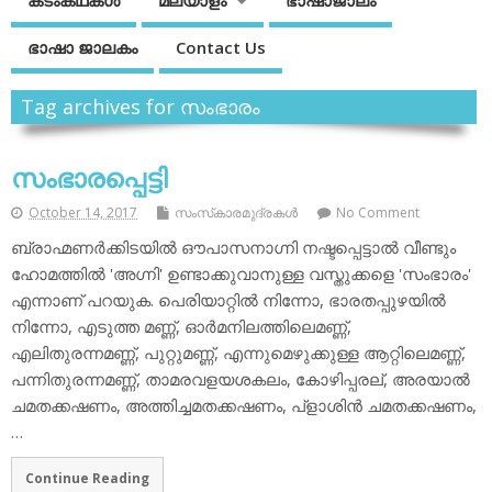
കടംകഥകള്‍
മലയാളം
ഭാഷാജാലം
ഭാഷാ ജാലകം
Contact Us
Tag archives for സംഭാരം
സംഭാരപ്പെട്ടി
October 14, 2017
സംസ്‌കാരമുദ്രകള്‍
No Comment
ബ്രാഹ്മണര്‍ക്കിടയില്‍ ഔപാസനാഗ്നി നഷ്ടപ്പെട്ടാല്‍ വീണ്ടും
ഹോമത്തില്‍ 'അഗ്നി' ഉണ്ടാക്കുവാനുള്ള വസ്തുക്കളെ 'സംഭാരം'
എന്നാണ് പറയുക. പെരിയാറ്റില്‍ നിന്നോ, ഭാരതപ്പുഴയില്‍
നിന്നോ, എടുത്ത മണ്ണ്, ഓര്‍മനിലത്തിലെമണ്ണ്,
എലിതുരന്നമണ്ണ്, പുറ്റുമണ്ണ്, എന്നുമെഴുക്കുള്ള ആറ്റിലെമണ്ണ്,
പന്നിതുരന്നമണ്ണ്, താമരവളയശകലം, കോഴിപ്പരല്, അരയാല്‍
ചമതക്കഷണം, അത്തിച്ചമതക്കഷണം, പ്‌ളാശിന്‍ ചമതക്കഷണം,
…
Continue Reading