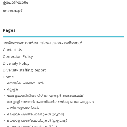
ഉപോദ്ഘാതം
വേറാക്കൂറ്
Pages
‘മാര്‍ത്താണ്ഡവര്‍മ്മ’ യിലെ കഥാപാത്രങ്ങള്‍
Contact Us
Correction Policy
Diversity Policy
Diversity staffing Report
Home
ഒരായിരം പഴഞ്ചൊല്‍
ഒറ്റപ്പദം
കേരളപാണിനീയം പീഠിക (എ.ആര്‍.രാജരാജവര്‍മ)
തച്ചോളി ഒതേനൻ പൊന്നിയൻ പടയ്‌ക്കു പോയ പാട്ടുകഥ
പതിനെട്ടരക്കവികള്‍
മലയാള പഴഞ്ചൊല്ലുകള്‍ (ഇ,ഈ)
മലയാള പഴഞ്ചൊല്ലുകള്‍ (ഉ,ഊ,എ)
മലയാള പഴഞ്ചൊല്ലുകള്‍ (ക)