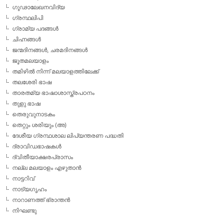
ഗൂഢാലേഖനവിദ്യ
ഗ്രന്ഥലിപി
ഗ്രാമ്യ പദങ്ങള്‍
ചിഹ്നങ്ങള്‍
ജന്മദിനങ്ങള്‍, ചരമദിനങ്ങള്‍
ജൂതമലയാളം
തമിഴില്‍ നിന്ന് മലയാളത്തിലേക്ക്
തലശേരി ഭാഷ
താരതമ്യ ഭാഷാശാസ്ത്രപഠനം
തുളു ഭാഷ
തെരുവുനാടകം
തെറ്റും ശരിയും (അ)
ദേശീയ ഗ്രന്ഥശാല ലിപ്യന്തരണ പദ്ധതി
ദ്രാവിഡഭാഷകള്‍
ദ്വിതീയാക്ഷരപ്രാസം
നല്ല മലയാളം എഴുതാന്‍
നാട്ടറിവ്
നാട്യഗൃഹം
നാറാണത്ത് ഭ്രാന്തന്‍
നിഘണ്ടു