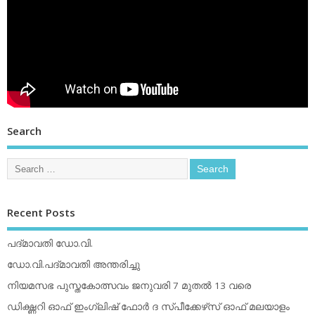
Search
Recent Posts
പദ്മാവതി ഡോ.വി.
ഡോ.വി.പദ്മാവതി അന്തരിച്ചു
നിയമസഭ പുസ്തകോത്സവം ജനുവരി 7 മുതല്‍ 13 വരെ
ഡിക്ഷ്ണറി ഓഫ് ഇംഗ്ലിഷ് ഫോര്‍ ദ സ്പീക്കേഴ്‌സ് ഓഫ് മലയാളം