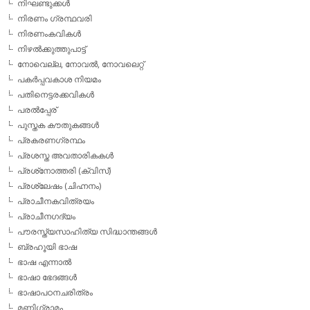
നിഘണ്ടുക്കള്‍
നിരണം ഗ്രന്ഥവരി
നിരണംകവികള്‍
നിഴല്‍ക്കുത്തുപാട്ട്
നോവെല്ല, നോവല്‍, നോവലെറ്റ്
പകര്‍പ്പവകാശ നിയമം
പതിനെട്ടരക്കവികള്‍
പരല്‍പ്പേര്
പുസ്തക കൗതുകങ്ങള്‍
പ്രകരണഗ്രന്ഥം
പ്രശസ്ത അവതാരികകള്‍
പ്രശ്‌നോത്തരി (ക്വിസ്)
പ്രശ്ലേഷം (ചിഹ്നനം)
പ്രാചീനകവിത്രയം
പ്രാചീനഗദ്യം
പൗരസ്ത്യസാഹിത്യ സിദ്ധാന്തങ്ങള്‍
ബ്രഹൂയി ഭാഷ
ഭാഷ എന്നാല്‍
ഭാഷാ ഭേദങ്ങള്‍
ഭാഷാപഠനചരിത്രം
മണിഗ്രാമം