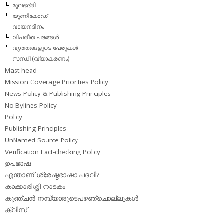
മൂലഭദ്രി
യൂണികോഡ്
വായനദിനം
വിപരീത പദങ്ങള്‍
വൃത്തങ്ങളുടെ പേരുകള്‍
സന്ധി (വ്യാകരണം)
Mast head
Mission Coverage Priorities Policy
News Policy & Publishing Principles
No Bylines Policy
Policy
Publishing Principles
UnNamed Source Policy
Verification Fact-checking Policy
ഉപഭാഷ
എന്താണ് ശ്രേഷ്ഠഭാഷാ പദവി?
കാക്കാരിശ്ശി നാടകം
കുഞ്ചന്‍ നമ്പ്യാരുടെപഴഞ്ചൊല്ലുകള്‍
ക്വിസ്