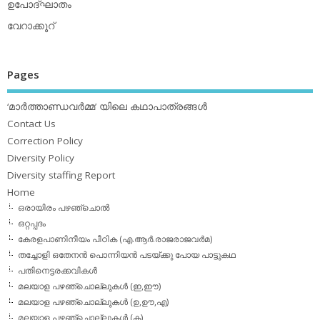
ഉപോദ്ഘാതം
വേറാക്കൂറ്
Pages
‘മാര്‍ത്താണ്ഡവര്‍മ്മ’ യിലെ കഥാപാത്രങ്ങള്‍
Contact Us
Correction Policy
Diversity Policy
Diversity staffing Report
Home
ഒരായിരം പഴഞ്ചൊല്‍
ഒറ്റപ്പദം
കേരളപാണിനീയം പീഠിക (എ.ആര്‍.രാജരാജവര്‍മ)
തച്ചോളി ഒതേനൻ പൊന്നിയൻ പടയ്‌ക്കു പോയ പാട്ടുകഥ
പതിനെട്ടരക്കവികള്‍
മലയാള പഴഞ്ചൊല്ലുകള്‍ (ഇ,ഈ)
മലയാള പഴഞ്ചൊല്ലുകള്‍ (ഉ,ഊ,എ)
മലയാള പഴഞ്ചൊല്ലുകള്‍ (ക)