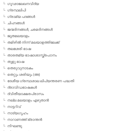
ഗൂഢാലേഖനവിദ്യ
ഗ്രന്ഥലിപി
ഗ്രാമ്യ പദങ്ങള്‍
ചിഹ്നങ്ങള്‍
ജന്മദിനങ്ങള്‍, ചരമദിനങ്ങള്‍
ജൂതമലയാളം
തമിഴില്‍ നിന്ന് മലയാളത്തിലേക്ക്
തലശേരി ഭാഷ
താരതമ്യ ഭാഷാശാസ്ത്രപഠനം
തുളു ഭാഷ
തെരുവുനാടകം
തെറ്റും ശരിയും (അ)
ദേശീയ ഗ്രന്ഥശാല ലിപ്യന്തരണ പദ്ധതി
ദ്രാവിഡഭാഷകള്‍
ദ്വിതീയാക്ഷരപ്രാസം
നല്ല മലയാളം എഴുതാന്‍
നാട്ടറിവ്
നാട്യഗൃഹം
നാറാണത്ത് ഭ്രാന്തന്‍
നിഘണ്ടു