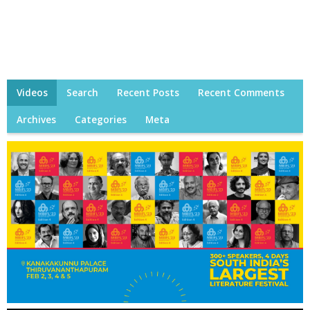
Videos
Search
Recent Posts
Recent Comments
Archives
Categories
Meta