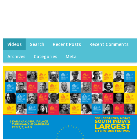
Videos
Search
Recent Posts
Recent Comments
Archives
Categories
Meta