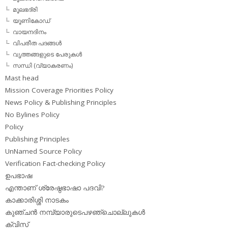
മൂലഭദ്രി
യൂണികോഡ്
വായനദിനം
വിപരീത പദങ്ങള്‍
വൃത്തങ്ങളുടെ പേരുകള്‍
സന്ധി (വ്യാകരണം)
Mast head
Mission Coverage Priorities Policy
News Policy & Publishing Principles
No Bylines Policy
Policy
Publishing Principles
UnNamed Source Policy
Verification Fact-checking Policy
ഉപഭാഷ
എന്താണ് ശ്രേഷ്ഠഭാഷാ പദവി?
കാക്കാരിശ്ശി നാടകം
കുഞ്ചന്‍ നമ്പ്യാരുടെപഴഞ്ചൊല്ലുകള്‍
ക്വിസ്