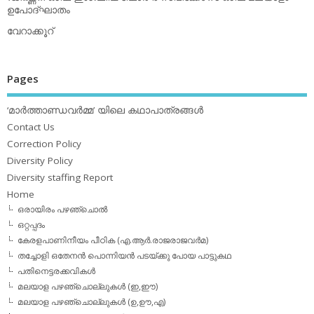
ഉപോദ്ഘാതം
വേറാക്കൂറ്
Pages
‘മാര്‍ത്താണ്ഡവര്‍മ്മ’ യിലെ കഥാപാത്രങ്ങള്‍
Contact Us
Correction Policy
Diversity Policy
Diversity staffing Report
Home
ഒരായിരം പഴഞ്ചൊല്‍
ഒറ്റപ്പദം
കേരളപാണിനീയം പീഠിക (എ.ആര്‍.രാജരാജവര്‍മ)
തച്ചോളി ഒതേനൻ പൊന്നിയൻ പടയ്‌ക്കു പോയ പാട്ടുകഥ
പതിനെട്ടരക്കവികള്‍
മലയാള പഴഞ്ചൊല്ലുകള്‍ (ഇ,ഈ)
മലയാള പഴഞ്ചൊല്ലുകള്‍ (ഉ,ഊ,എ)