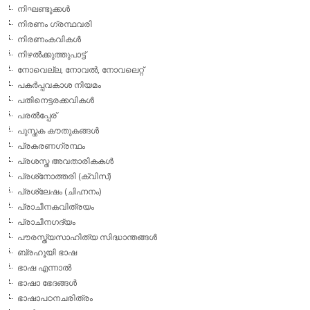
നിഘണ്ടുക്കള്‍
നിരണം ഗ്രന്ഥവരി
നിരണംകവികള്‍
നിഴല്‍ക്കുത്തുപാട്ട്
നോവെല്ല, നോവല്‍, നോവലെറ്റ്
പകര്‍പ്പവകാശ നിയമം
പതിനെട്ടരക്കവികള്‍
പരല്‍പ്പേര്
പുസ്തക കൗതുകങ്ങള്‍
പ്രകരണഗ്രന്ഥം
പ്രശസ്ത അവതാരികകള്‍
പ്രശ്‌നോത്തരി (ക്വിസ്)
പ്രശ്ലേഷം (ചിഹ്നനം)
പ്രാചീനകവിത്രയം
പ്രാചീനഗദ്യം
പൗരസ്ത്യസാഹിത്യ സിദ്ധാന്തങ്ങള്‍
ബ്രഹൂയി ഭാഷ
ഭാഷ എന്നാല്‍
ഭാഷാ ഭേദങ്ങള്‍
ഭാഷാപഠനചരിത്രം