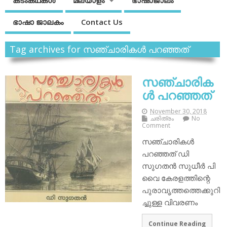
കടംകഥകള്‍
മലയാളം
ഭാഷാജാലം
ഭാഷാ ജാലകം
Contact Us
Tag archives for സഞ്ചാരികൾ പറഞ്ഞത്
സഞ്ചാരിക
ൾ പറഞ്ഞത്
November 30, 2018
ചരിത്രം
No
Comment
സഞ്ചാരികൾ
പറഞ്ഞത് ഡി
സുഗതൻ സുധീർ പി
വൈ കേരളത്തിന്റെ
പുരാവൃത്തത്തെക്കുറി
ച്ചുള്ള വിവരണം
Continue Reading