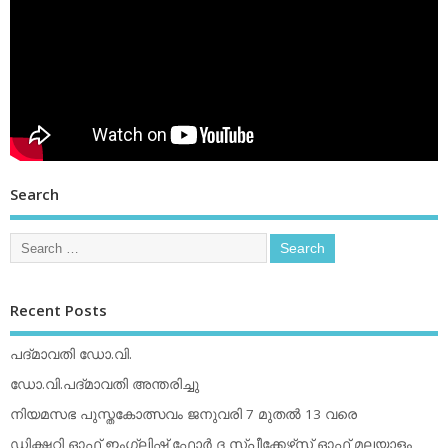
Search
Recent Posts
പദ്മാവതി ഡോ.വി.
ഡോ.വി.പദ്മാവതി അന്തരിച്ചു
നിയമസഭ പുസ്തകോത്സവം ജനുവരി 7 മുതല്‍ 13 വരെ
ഡിക്ഷ്ണറി ഓഫ് ഇംഗ്ലിഷ് ഫോര്‍ ദ സ്പീക്കേഴ്‌സ് ഓഫ് മലയാളം