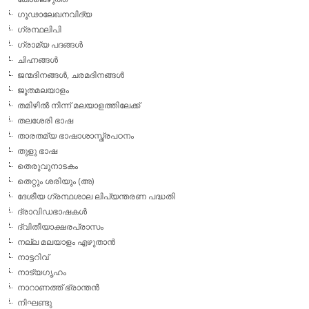
ഗൂഢാലേഖനവിദ്യ
ഗ്രന്ഥലിപി
ഗ്രാമ്യ പദങ്ങള്‍
ചിഹ്നങ്ങള്‍
ജന്മദിനങ്ങള്‍, ചരമദിനങ്ങള്‍
ജൂതമലയാളം
തമിഴില്‍ നിന്ന് മലയാളത്തിലേക്ക്
തലശേരി ഭാഷ
താരതമ്യ ഭാഷാശാസ്ത്രപഠനം
തുളു ഭാഷ
തെരുവുനാടകം
തെറ്റും ശരിയും (അ)
ദേശീയ ഗ്രന്ഥശാല ലിപ്യന്തരണ പദ്ധതി
ദ്രാവിഡഭാഷകള്‍
ദ്വിതീയാക്ഷരപ്രാസം
നല്ല മലയാളം എഴുതാന്‍
നാട്ടറിവ്
നാട്യഗൃഹം
നാറാണത്ത് ഭ്രാന്തന്‍
നിഘണ്ടു