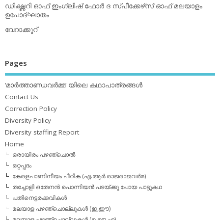
ഡിക്ഷ്ണറി ഓഫ് ഇംഗ്ലിഷ് ഫോര്‍ ദ സ്പീക്കേഴ്‌സ് ഓഫ് മലയാളം
ഉപോദ്ഘാതം
വേറാക്കൂറ്
Pages
‘മാര്‍ത്താണ്ഡവര്‍മ്മ’ യിലെ കഥാപാത്രങ്ങള്‍
Contact Us
Correction Policy
Diversity Policy
Diversity staffing Report
Home
ഒരായിരം പഴഞ്ചൊല്‍
ഒറ്റപ്പദം
കേരളപാണിനീയം പീഠിക (എ.ആര്‍.രാജരാജവര്‍മ)
തച്ചോളി ഒതേനൻ പൊന്നിയൻ പടയ്‌ക്കു പോയ പാട്ടുകഥ
പതിനെട്ടരക്കവികള്‍
മലയാള പഴഞ്ചൊല്ലുകള്‍ (ഇ,ഈ)
മലയാള പഴഞ്ചൊല്ലുകള്‍ (ഉ,ഊ,എ)