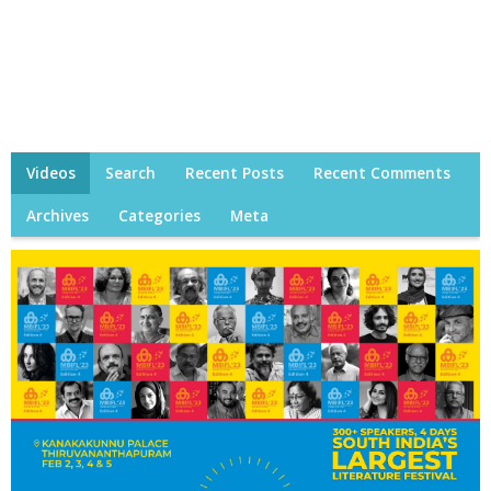
Videos
Search
Recent Posts
Recent Comments
Archives
Categories
Meta