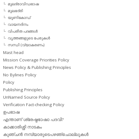
മൂലദ്രാവിഡഭാഷ
മൂലഭദ്രി
യൂണികോഡ്
വായനദിനം
വിപരീത പദങ്ങള്‍
വൃത്തങ്ങളുടെ പേരുകള്‍
സന്ധി (വ്യാകരണം)
Mast head
Mission Coverage Priorities Policy
News Policy & Publishing Principles
No Bylines Policy
Policy
Publishing Principles
UnNamed Source Policy
Verification Fact-checking Policy
ഉപഭാഷ
എന്താണ് ശ്രേഷ്ഠഭാഷാ പദവി?
കാക്കാരിശ്ശി നാടകം
കുഞ്ചന്‍ നമ്പ്യാരുടെപഴഞ്ചൊല്ലുകള്‍