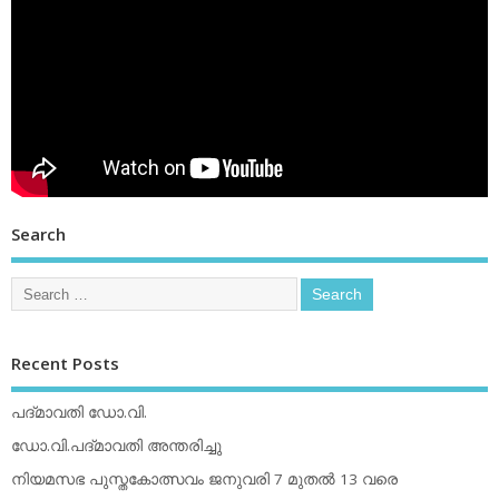
Search
Recent Posts
പദ്മാവതി ഡോ.വി.
ഡോ.വി.പദ്മാവതി അന്തരിച്ചു
നിയമസഭ പുസ്തകോത്സവം ജനുവരി 7 മുതല്‍ 13 വരെ