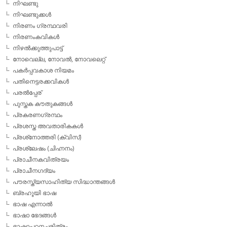
നിഘണ്ടു
നിഘണ്ടുക്കള്‍
നിരണം ഗ്രന്ഥവരി
നിരണംകവികള്‍
നിഴല്‍ക്കുത്തുപാട്ട്
നോവെല്ല, നോവല്‍, നോവലെറ്റ്
പകര്‍പ്പവകാശ നിയമം
പതിനെട്ടരക്കവികള്‍
പരല്‍പ്പേര്
പുസ്തക കൗതുകങ്ങള്‍
പ്രകരണഗ്രന്ഥം
പ്രശസ്ത അവതാരികകള്‍
പ്രശ്‌നോത്തരി (ക്വിസ്)
പ്രശ്ലേഷം (ചിഹ്നനം)
പ്രാചീനകവിത്രയം
പ്രാചീനഗദ്യം
പൗരസ്ത്യസാഹിത്യ സിദ്ധാന്തങ്ങള്‍
ബ്രഹൂയി ഭാഷ
ഭാഷ എന്നാല്‍
ഭാഷാ ഭേദങ്ങള്‍
ഭാഷാപഠനചരിത്രം