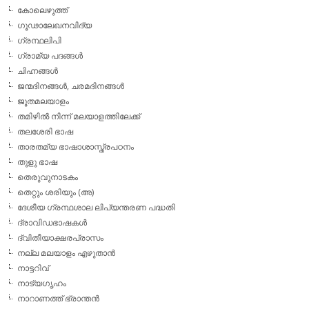
കോലെഴുത്ത്
ഗൂഢാലേഖനവിദ്യ
ഗ്രന്ഥലിപി
ഗ്രാമ്യ പദങ്ങള്‍
ചിഹ്നങ്ങള്‍
ജന്മദിനങ്ങള്‍, ചരമദിനങ്ങള്‍
ജൂതമലയാളം
തമിഴില്‍ നിന്ന് മലയാളത്തിലേക്ക്
തലശേരി ഭാഷ
താരതമ്യ ഭാഷാശാസ്ത്രപഠനം
തുളു ഭാഷ
തെരുവുനാടകം
തെറ്റും ശരിയും (അ)
ദേശീയ ഗ്രന്ഥശാല ലിപ്യന്തരണ പദ്ധതി
ദ്രാവിഡഭാഷകള്‍
ദ്വിതീയാക്ഷരപ്രാസം
നല്ല മലയാളം എഴുതാന്‍
നാട്ടറിവ്
നാട്യഗൃഹം
നാറാണത്ത് ഭ്രാന്തന്‍