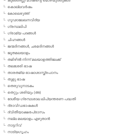
കുഞ്ഞിണ്ണി മാഷിന്റെ മൊഴിമുത്തുകള്‍
കൊല്ലവര്‍ഷം
കോലെഴുത്ത്
ഗൂഢാലേഖനവിദ്യ
ഗ്രന്ഥലിപി
ഗ്രാമ്യ പദങ്ങള്‍
ചിഹ്നങ്ങള്‍
ജന്മദിനങ്ങള്‍, ചരമദിനങ്ങള്‍
ജൂതമലയാളം
തമിഴില്‍ നിന്ന് മലയാളത്തിലേക്ക്
തലശേരി ഭാഷ
താരതമ്യ ഭാഷാശാസ്ത്രപഠനം
തുളു ഭാഷ
തെരുവുനാടകം
തെറ്റും ശരിയും (അ)
ദേശീയ ഗ്രന്ഥശാല ലിപ്യന്തരണ പദ്ധതി
ദ്രാവിഡഭാഷകള്‍
ദ്വിതീയാക്ഷരപ്രാസം
നല്ല മലയാളം എഴുതാന്‍
നാട്ടറിവ്
നാട്യഗൃഹം