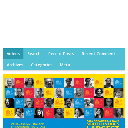
Videos
Search
Recent Posts
Recent Comments
Archives
Categories
Meta