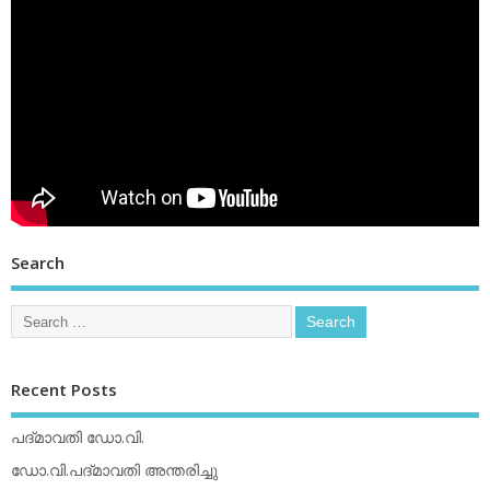
Search
Recent Posts
പദ്മാവതി ഡോ.വി.
ഡോ.വി.പദ്മാവതി അന്തരിച്ചു