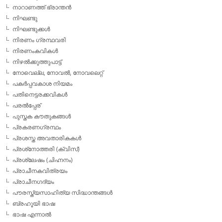
നാറാണത്ത് ഭ്രാന്തന്‍
നിഘണ്ടു
നിഘണ്ടുക്കള്‍
നിരണം ഗ്രന്ഥവരി
നിരണംകവികള്‍
നിഴല്‍ക്കുത്തുപാട്ട്
നോവെല്ല, നോവല്‍, നോവലെറ്റ്
പകര്‍പ്പവകാശ നിയമം
പതിനെട്ടരക്കവികള്‍
പരല്‍പ്പേര്
പുസ്തക കൗതുകങ്ങള്‍
പ്രകരണഗ്രന്ഥം
പ്രശസ്ത അവതാരികകള്‍
പ്രശ്‌നോത്തരി (ക്വിസ്)
പ്രശ്ലേഷം (ചിഹ്നനം)
പ്രാചീനകവിത്രയം
പ്രാചീനഗദ്യം
പൗരസ്ത്യസാഹിത്യ സിദ്ധാന്തങ്ങള്‍
ബ്രഹൂയി ഭാഷ
ഭാഷ എന്നാല്‍