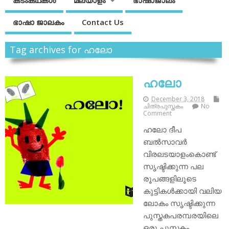
കടംകഥകള്‍
മലയാളം
ഭാഷാജാലം
ഭാഷാ ജാലകം
Contact Us
Tag archives for ഹലോ
ഹലോ
December 3, 2018
ചിത്രപുസ്തകം
No
Comment
ഹലോ ദീപ
ബല്‍സാവര്‍
വിരലടയാളംകൊണ്ട്
സൃഷ്ടിക്കുന്ന പല
രൂപങ്ങളിലൂടെ
കുട്ടികള്‍ക്കായി വലിയ
ലോകം സൃഷ്ടിക്കുന്ന
പുസ്തകപരമ്പരയിലെ
ഒരു പുസ്തകം.