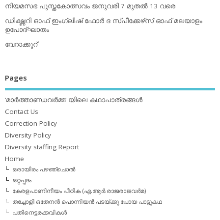
നിയമസഭ പുസ്തകോത്സവം ജനുവരി 7 മുതല്‍ 13 വരെ
ഡിക്ഷ്ണറി ഓഫ് ഇംഗ്ലിഷ് ഫോര്‍ ദ സ്പീക്കേഴ്‌സ് ഓഫ് മലയാളം
ഉപോദ്ഘാതം
വേറാക്കൂറ്
Pages
‘മാര്‍ത്താണ്ഡവര്‍മ്മ’ യിലെ കഥാപാത്രങ്ങള്‍
Contact Us
Correction Policy
Diversity Policy
Diversity staffing Report
Home
ഒരായിരം പഴഞ്ചൊല്‍
ഒറ്റപ്പദം
കേരളപാണിനീയം പീഠിക (എ.ആര്‍.രാജരാജവര്‍മ)
തച്ചോളി ഒതേനൻ പൊന്നിയൻ പടയ്‌ക്കു പോയ പാട്ടുകഥ
പതിനെട്ടരക്കവികള്‍