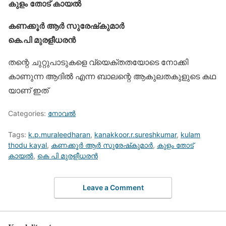
കുളം തോട് കായൽ
കണക്കൂർ ആർ സുരേഷ്‌കുമാർ
കെ.പി മുരളീധരൻ
തന്റെ ചുറ്റുപാടുകളെ വ്യെക്തതയോടെ നോക്കി
കാണുന്ന ആദിൽ എന്ന ബാലന്റെ ആകുലതകുളുടെ കഥ
യാണ് ഇത്
Categories:
നോവല്‍
Tags:
k.p.muraleedharan
,
kanakkoor.r.sureshkumar
,
kulam
thodu kayal
,
കണക്കൂർ ആർ സുരേഷ്‌കുമാർ
,
കുളം തോട്
കായൽ
,
കെ പി മുരളീധരൻ
Leave a Comment