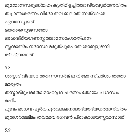
ഭൂമന്മാനസഭുദ്ധ്യഹംകൃതിമിളച്ചിത്താഖ്യവൃത്യന്വിതം
തച്ചാന്തഃകരണം വിഭോ തവ ബലാത്‌ സത്വാംശ
ഏവാസൃജത്‌
ജാതസ്തൈജസതോ
ദശേന്ദ്രിയഗണസ്തത്താമസാംശാത്പുന-
സ്തന്മാത്രം നഭസോ മരുത്പുരപതേ ശബ്ദോƒജനി
ത്വദ്ബലാത്‌
5.8
ശബ്ദാദ്‌ വ്യോമ തതഃ സസർജിഥ വിഭോ സ്പർശം തതോ
മാരുതം
തസ്മാദ്രൂപമതോ മഹോƒഥ ച രസം തോയം ച ഗന്ധം
മഹീം
ഏവം മാധവ പൂർവപൂർവകലനാദാദ്യാദ്യധർമാന്വിതം
ഭൂതഗ്രാമമിമം ത്വമേവ ഭഗവൻ പ്രാകാശയസ്താമസാത്‌
5.9