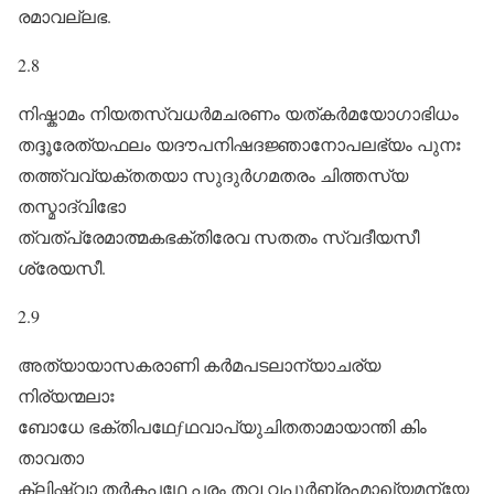
രമാവല്ലഭ.
2.8
നിഷ്കാമം നിയതസ്വധർമചരണം യത്കർമയോഗാഭിധം
തദ്ദൂരേത്യഫലം യദൗപനിഷദജ്ഞാനോപലഭ്യം പുനഃ
തത്ത്വവ്യക്തതയാ സുദുർഗമതരം ചിത്തസ്യ
തസ്മാദ്വിഭോ
ത്വത്പ്രേമാത്മകഭക്തിരേവ സതതം സ്വദീയസീ
ശ്രേയസീ.
2.9
അത്യായാസകരാണി കർമപടലാന്യാചര്യ
നിര്യന്മലാഃ
ബോധേ ഭക്തിപഥേƒഥവാപ്യുചിതതാമായാന്തി കിം
താവതാ
ക്ലിഷ്ട്വാ തർകപഥേ പരം തവ വപുർബ്രഹ്മാഖ്യമന്യേ