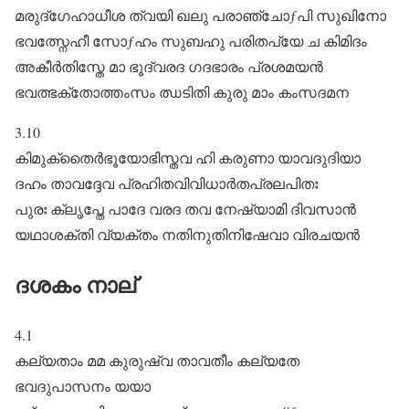
മരുദ്ഗേഹാധീശ ത്വയി ഖലു പരാഞ്ചോƒപി സുഖിനോ
ഭവത്സ്നേഹീ സോƒഹം സുബഹു പരിതപ്യേ ച കിമിദം
അകീർതിസ്തേ മാ ഭൂദ്വരദ ഗദഭാരം പ്രശമയൻ
ഭവത്ഭക്തോത്തംസം ഝടിതി കുരു മാം കംസദമന
3.10
കിമുക്തൈർഭൂയോഭിസ്തവ ഹി കരുണാ യാവദുദിയാ
ദഹം താവദ്ദേവ പ്രഹിതവിവിധാർതപ്രലപിതഃ
പുരഃ ക്ലൃപ്തേ പാദേ വരദ തവ നേഷ്യാമി ദിവസാൻ
യഥാശക്തി വ്യക്തം നതിനുതിനിഷേവാ വിരചയൻ
ദശകം നാല്‌
4.1
കല്യതാം മമ കുരുഷ്വ താവതീം കല്യതേ
ഭവദുപാസനം യയാ