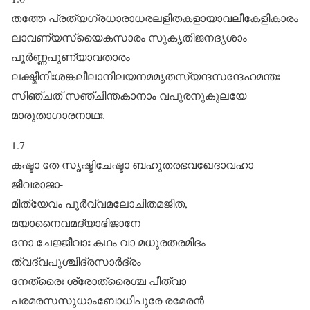
തത്തേ പ്രത്യഗ്രധാരാധരലളിതകളായാവലീകേളികാരം
ലാവണ്യസ്യൈകസാരം സുകൃതിജനദൃശാം
പൂർ‌ണ്ണപുണ്യാവതാരം
ലക്ഷ്മീനിഃശങ്കലീലാനിലയനമമൃതസ്യന്ദസന്ദേഹമന്തഃ
സിഞ്ചത് സഞ്ചിന്തകാനാം വപുരനുകുലയേ
മാരുതാഗാരനാഥഃ.
1.7
കഷ്ടാ ‍തേ സൃഷ്ടിചേഷ്ടാ ബഹുതരഭവഖേദാവഹാ
ജീവരാജാ-
മിത്യേവം പൂർ‌വ്വമലോചിതമജിത,
മയാനൈവമദ്യാഭിജാനേ
നോ ചേജ്ജീവാഃ കഥം വാ മധുരതരമിദം
ത്വദ്വപുശ്ചിദ്രസാർ‌ദ്രം
നേത്രൈഃ ശ്രോത്രൈശ്ച പീത്വാ
പരമരസസുധാംബോധിപുരേ രമേരൻ