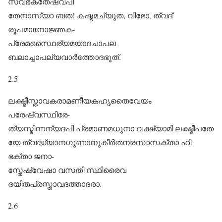
സ്വഭക്തേഷ്വപി
തേനാസ്യാ ബത! കഷ്ടമച്യുത, വിഭോ, ത്വദ്
രൂപമാനോജ്ഞക-
പ്രേമസ്ഥൈര്യമയാദചാപല
ബലാച്ചാപല്യവാർത്തോദഭൂത്.
2.5
ലക്ഷ്മീസ്താവകരാമണീയകഹൃതൈവേയം
പരേഷ്വസ്ഥിരേ-
ത്യസ്മിന്നന്യദപി പ്രമാണമധുനാ വക്ഷ്യാമി ലക്ഷ്മീപതേ
യേ ത്വദ്ധ്യാനഗുണാനുകീർതനരസാസക്താ ഹി
ഭക്താ ജനാ-
സ്തേഷ്വേഷാ വസതി സ്ഥിരൈവ
ദയിതപ്രസ്താവദത്താദരാ.
2.6