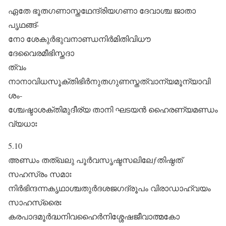
ഏതേ ഭൂതഗണാസ്തഥേന്ദ്രിയഗണാ ദേവാശ്ച ജാതാ
പൃഥങ്ങ്‌-
നോ ശേകുർഭുവനാണ്ഡനിർമിതിവിധൗ
ദേവൈരമീഭിസ്തദാ
ത്വം
നാനാവിധസൂക്തിഭിർനുതഗുണസ്തത്വാന്യമൂന്യാവി
ശം-
ശ്ചേഷ്ടാശക്തിമുദീര്യ താനി ഘടയൻ ഹൈരണ്യമണ്ഡം
വ്യധാഃ
5.10
അണ്ഡം തത്ഖലു പൂർവസൃഷ്ടസലിലേƒതിഷ്ഠത്‌
സഹസ്രം സമാഃ
നിർഭിന്ദന്നകൃഥാശ്ചതുർദശജഗദ്രൂപം വിരാഡാഹ്വയം
സാഹസ്രൈഃ
കരപാദമൂർദ്ധനിവഹൈർനിശ്ശേഷജീവാത്മകോ