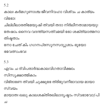
5.2
കാലഃ കർമഗുണാശ്ച ജീവനിവഹാ വിശ്വം ച കാര്യം
വിഭോഃ
ചില്ലീലാരതിമേയുഷി ത്വയി തദാ നിർലീനതാമായയുഃ
തേഷാം നൈവ വദന്ത്യസത്വമയി ഭോ ശക്ത്യാത്മനാ
തിഷ്ടതാം
നോ ചേത്‌ കിം ഗഗനപ്രസൂനസദൃുശാം ഭൂയോ
ഭവേത്സംഭവഃ
5.3
ഏവം ച ദ്വിപരാർദ്ധകാലവിഗതാവീക്ഷാം
സിസൃക്ഷാത്മികാം
വിഭ്രാണേ ത്വയി ചുക്ഷുഭേ ത്രിഭുവനീഭാവായ മായാ
സ്വയം
മായാതഃ ഖലു കാലശക്തിരഖിലാദൃഷ്ടാം സ്വഭാവോƒപി
ച