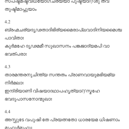
സ്പഷ്ടമഷ്ടവിധയോഗചര്യയാ പുഷ്ടയാ//ƒശു തവ
തുഷ്ടിമാപ്നുയാം
4.2
ബ്രഹ്മചര്യദൃഢതാദിഭിര്യമൈരാപ്ലവാദിനിയമൈശ്ച
പാവിതാഃ
കുർമഹേ ദൃഢമമീ സുഖാസനം പങ്കജാദ്യമപി വാ
ഭവത്പരാഃ
4.3
താരമന്തരനുചിന്ത്യ സന്തതം പ്രാണവായുമഭിയമ്യ
നിർമലാഃ
ഇന്ദ്രിയാണി വിഷയാദഥാപഹൃത്യാ//ƒസ്മഹേ
ഭവദുപാസനോന്മുഖാഃ
4.4
അസ്ഫുടേ വപുഷി തേ പ്രയത്നതോ ധാരയേമ ധിഷണാം
മുഹുർമുഹുഃ