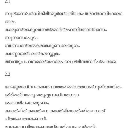
2.1
സൂര്യസ്പർദ്ധികിരീടമൂർദ്ധ്വതിലകപ്രോദ്‌ഭാസിഫാലാ
ന്തരം
കാരുണ്യാകുലനേത്രമാർദ്രഹസിതോല്ലാസം
സുനാസാപുടം
ഗണ്ഡോദ്യന്മകരാഭകുണ്ഡലയുഗം
കണ്ഠോജ്ജ്വലത്കൗസ്തുഭം
ത്വദ്രൂ‍പം വനമാല്യഹാരപടല ശ്രീവത്സദീപ്രം ഭജേ.
2.2
കേയൂരാങ്ഗദ-കങ്കണോത്തമ മഹാരത്നാങ്ഗുലീയാങ്കിത-
ശ്രീമത്ബാഹുചതുഷ്കസങ്ഗതഗദാ
ശംഖാരിപംകേരുഹാം
കാഞ്ചിത് കാഞ്ചന കാഞ്ചിലാഞ്‌ഛിതലസത്
പീതാംബരാലംബനീ-
മാലംബേ വിമലാംബുജദ്യുതിപദാം മൂർത്തിം