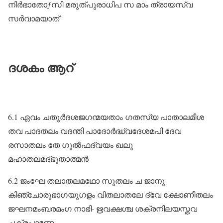
നിർഭാതോƒസി മരുത്പുരാധിപ സ മാം ത്രായസ്വ
സർവാമയാത്‌
ദശകം ആറ്
6.1 ഏവം ചതുർദശജഗന്മയതാം ഗതസ്യ പാതാലമീശ
തവ പാദതലം വദന്തി പാദോർദ്ധ്വദേശമപി ദേവ
രസാതലം തേ ഗുൽഫദ്വയം ഖലു
മഹാതലമദ്ഭുതാത്മൻ
6.2 ജംഘേ തലാതലമഥോ സുതലം ച ജാനൂ
കിഞ്ചോരുഭാഗയുഗളം വിതലാതലേ ദ്വേ ക്ഷോണീതലം
ജഘനമംബരമംഗ നാഭി- ഋവക്ഷശ്ച ശക്രനിലയസ്തവ
ചക്രപാണേ