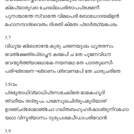
കിമപ്യാരൂഢാ ചേദഖിലപരിതാപപ്രശമനീ
പുനശ്ചാന്തേ സ്വാന്തേ വിമലപരി ബോധോദയമിളൻ
മഹാനന്ദാദ്വൈതം ദിശതി കിമതഃ പ്രാർത്ഥ്യമപരം
3.7
വിധൂയ ക്ലേശാന്മേ കുരു ചരണയുഗ്മം ധൃതരസം
ഭവത്ക്ഷേത്രപ്രാപ്തൗ കരമപി ച തേ പൂജനവിധൗ
ഭവന്മൂർത്ത്യാലോകേ നയനമഥ തേ പാദതുലസീ-
പരിഘ്രാണേ ഘ്രാണം ശ്രവണമപി തേ ചാരുചരിതേ
3.8വം
പ്രഭൂതാധിവ്യാധിപ്രസഭചലിതേ മാമകഹൃദി
ത്വദീയം തദ്രൂപം പരമസുഖചിദ്രൂപമുദിയാത്‌
ഉദഞ്ചദ്രോമാഞ്ചോ ഗലിതബഹുഹർഷാശ്രുനിവഹോ
യഥാ വിസ്മര്യാസം ദുരുപശമപീഡാപരിഭവാൻ
3.9