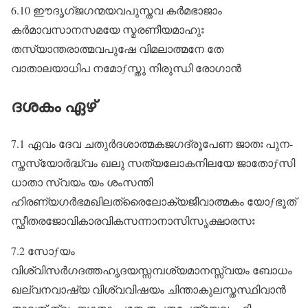
6.10 ഈദൃഗ്ജഗന്മയവപുസ്തവ കർമഭാജാം
കർമാവസാനസമയേ സ്മരണീയമാഹുഃ
തസ്യാന്തരാത്മവപുഷേ വിമലാത്മനേ തേ
വാതാലയാധിപ നമോƒസ്തു നിരുന്ധി രോഗാൻ
ദശകം ഏഴ്
7.1 ഏവം ദേവ ചതുർദശാത്മകജഗദ്രൂപേണ ജാതഃ പുന-
സ്തസ്യോർദ്ധ്വം ഖലു സത്യലോകനിലയേ ജാതോƒസി
ധാതാ സ്വയം യം ശംസന്തി
ഹിരണ്യഗർഭമഖിലത്രൈലോക്യജീവാത്മകം യോƒഭൂത്‌
സ്ഫീതരജോവികാരവികസന്നാനാസിസൃക്ഷാരസഃ
7.2 സോƒയം
വിശ്വിസർഗദത്തഹൃദയസ്സമ്പശ്യമാനസ്സ്വയം ബോധം
ഖല്വനവാഷ്യ വിശ്വവിഷയം ചിന്താകുലസ്തസ്ഥിവാൻ