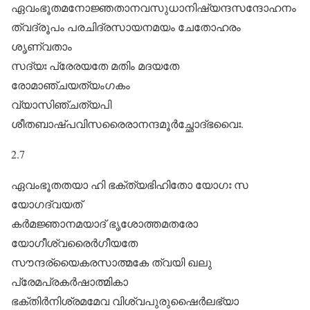
ഏവംഭൂതമനോജ്ഞതാനവസുധാനിഷ്യന്ദസന്ദോഹനം
ത്വദ്രൂപം പരചിദ്രസായനമയം ചേതോഹരം
ശൃണ്വതാം
സദ്യഃ പ്രേരയതേ മതിം മദയതേ
രോമാഞ്ചയത്യംഗകം
വ്യാസിഞ്ചത്യപി
ശീതബാഷ്പവിസരൈരാനന്ദമൂർച്ഛോദ്ഭവൈഃ.
2.7
ഏവംഭൂതതയാ ഹി ഭക്ത്യഭിഹിതോ യോഗഃ സ
യോഗദ്വയത്‌
കർമജ്ഞാനമയാദ്‌ ഭൃശോത്തമതരോ
യോഗീശ്വരൈർഗീയതേ
സൗന്ദര്യൈകരസാത്മകേ ത്വയി ഖലു
പ്രേമപ്രകർഷാത്മികാ
ഭക്തിർനിശ്രമമേവ വിശ്വപുരുഷൈർലഭ്യാ