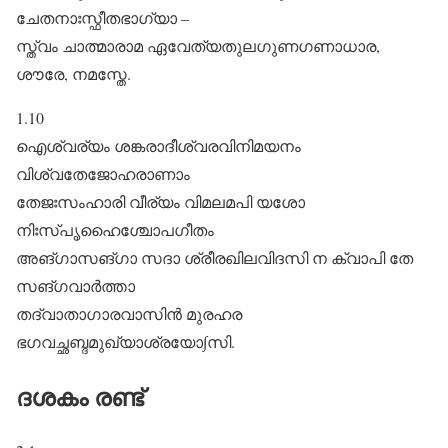
ചേതനാഃസ്ഫീതഭാഗ്യാ –
സ്ത്വം ചാത്മാരാമ ഏവേത്യതുലഗുണഗണാധാര,
ശൗരേ, നമസ്തേ.
1.10
ഐശ്വര്യം ശങ്കരാദീശ്വരവിനിമയനം
വിശ്വതേജോഹരാണാം
തേജഃസംഹാരി വീര്യം വിമലമപി യശോ
നിഃസ്പൃഹൈശ്ചോപഗീതം
അങ്ഗാസങ്ഗാ സദാ ശ്രീരഖിലവിദസി ന ക്വാപി തേ
സങ്ഗവാർത്താ
തദ്വാതാഗാരവാസിൻ മുരഹര
ഭഗവച്ഛബ്ദമുഖ്യാശ്രയോ∫സി.
ദശകം രണ്ട്