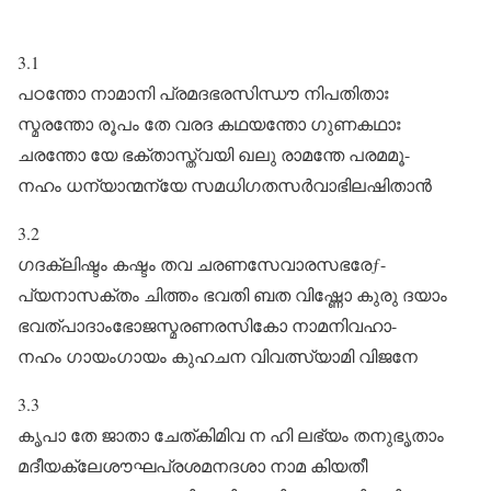
3.1
പഠന്തോ നാമാനി പ്രമദഭരസിന്ധൗ നിപതിതാഃ
സ്മരന്തോ രൂപം തേ വരദ കഥയന്തോ ഗുണകഥാഃ
ചരന്തോ യേ ഭക്താസ്ത്വയി ഖലു രാമന്തേ പരമമൂ-
നഹം ധന്യാന്മന്യേ സമധിഗതസർവാഭിലഷിതാൻ
3.2
ഗദക്ലിഷ്ടം കഷ്ടം തവ ചരണസേവാരസഭരേƒ-
പ്യനാസക്തം ചിത്തം ഭവതി ബത വിഷ്ണോ കുരു ദയാം
ഭവത്പാദാംഭോജസ്മരണരസികോ നാമനിവഹാ-
നഹം ഗായംഗായം കുഹചന വിവത്സ്യാമി വിജനേ
3.3
കൃപാ തേ ജാതാ ചേത്കിമിവ ന ഹി ലഭ്യം തനുഭൃതാം
മദീയക്ലേശൗഘപ്രശമനദശാ നാമ കിയതീ