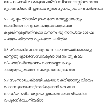
ജലം വചനമീശ ശകുന്തപങ്ക്തിഃ സിദ്ധാദയസ്സ്വരഗണാ
മുഖരന്ധ്രമഗ്നി- ഋദേവാ ഭുജാഃ സ്തനയുഗം തവ ധർമദേവഃ
6.7 പൃഷ്ഠം ത്വധർമ ഇഹ ദേവ മനസ്സുധാംശു-
രയക്തമേവ ഹൃദയാംബുജമംബുജാക്ഷ
കുക്ഷിസ്സമുദ്രനിവഹാ വസനം തു സന്ധ്യേ ശേഫഃ
പ്രജാപതിരസൗ വൃഷണൗ ച മിത്രഃ
6.8 ശ്രോണിസ്ഥലം മൃഗഗണാഃ പദയോർനഖാസ്തേ
ഹസ്ത്യുഷ്ട്രസൈന്ധവമുഖാ ഗമനം തു കാലഃ
വിപ്രാദിവർണഭവനം വദനാബ്ജബാഹു-
ചാരൂരുയുഗ്മചരണം കരുണാംബുധേ തേ
6.9 സംസാരചക്രമയി ചക്രധര ക്രിയാസ്തേ വീര്യം
മഹാസുരഗണോƒസ്ഥികുലാനി ശൈലാഃ
നാഡ്യസ്സരിത്സമുദയസ്തരവശ്ച രോമ ജീയാദിദം
വപുരനിർവചനീയമീശ