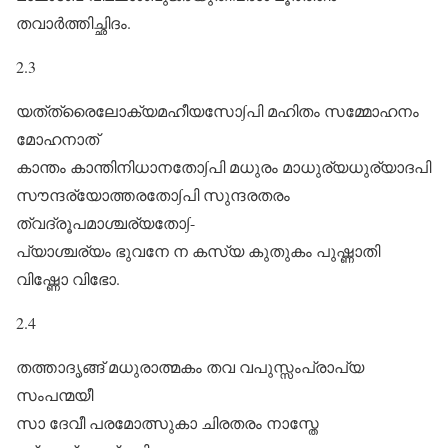
തവാർത്തിച്ഛിദം.
2.3
യത്‌ത്രൈലോക്യമഹീയസോ∫പി മഹിതം സമ്മോഹനം
മോഹനാത്‌
കാന്തം കാന്തിനിധാനതോ∫പി മധുരം മാധുര്യധുര്യാദപി
സൗന്ദര്യോത്തരതോ∫പി സുന്ദരതരം
ത്വദ്രൂപമാശ്ചര്യതോ∫-
പ്യാശ്ചര്യം ഭുവനേ ന കസ്യ കുതുകം പുഷ്ണാതി
വിഷ്ണോ വിഭോ.
2.4
തത്താദൃങ്ങ് മധുരാത്മകം തവ വപുസ്സംപ്രാപ്യ
സംപന്മയീ
സാ ദേവീ പരമോത്സുകാ ചിരതരം നാസ്തേ