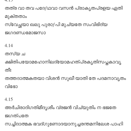
തത്ര വാ തവ പദേƒഥവാ വസൻ പ്രാകൃതപ്രളയ ഏതി
മുക്തതാം
സ്വേച്ഛയാ ഖലു പുരാƒപി മുച്യതേ സംവിഭിദ്യ
ജഗദണ്ഡമോജസാ
4.14
തസ്യ ച
ക്ഷിതിപയോമഹോനിലദ്യോമഹത്പ്രകൃതിസപ്തകാവൃ
തീഃ
തത്തദാത്മകതയാ വിശൻ സുഖീ യാതി തേ പദമനാവൃതം
വിഭോ
4.15
അർചിരാദിഗതിമീദൃശീം വ്രജൻ വിച്യുതിം ന ഭജതേ
ജഗത്പതേ
സച്ചിദാത്മക ഭവദ്ഗുണോദയാനുച്ചരന്തമനിലേശ പാഹി