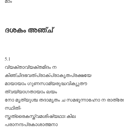
മാം
ദശകം അഞ്ച്
5.1
വ്യക്താവ്യക്തമിദം ന
കിഞ്ചിദഭവത്പ്രാക്പ്രാകൃതപ്രക്ഷയേ
മായായാം ഗുണസാമ്യരുദ്ധവികൃുതൗ
ത്വയ്യാഗതായാം ലയം
നോ മൃത്യുശ്ച തദാമൃതം ച സമഭൂന്നാഹ്നോ ന രാത്രേഃ
സ്ഥിതി-
സ്തത്രൈകസ്ത്വമശിഷ്യഥാഃ കില
പരാനന്ദപ്രകാശാത്മനാ