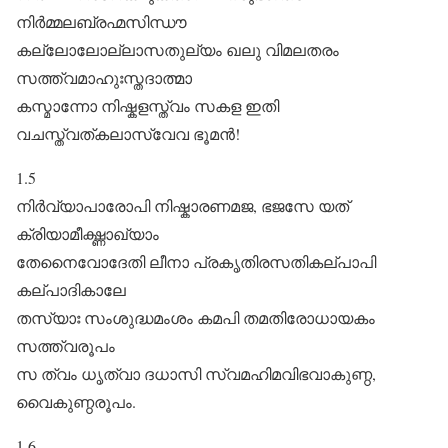
നിർ‌മ്മലബ്രഹ്മസിന്ധൗ
കല്ലോലോല്ലാസതുല്യം ഖലു വിമലതരം
സത്ത്വമാഹുഃസ്തദാത്മാ
കസ്മാന്നോ നിഷ്കളസ്ത്വം സകള ഇതി
വചസ്ത്വത്കലാസ്വേവ ഭൂമൻ!
1.5
നിർവ്യാപാരോപി നിഷ്കാരണമജ, ഭജസേ യത്
ക്രിയാമീക്ഷ്ണാഖ്യാം
തേനൈവോദേതി ലീനാ പ്രകൃതിരസതികല്പാപി
കല്പാദികാലേ
തസ്യാഃ സംശുദ്ധമംശം കമപി തമതിരോധായകം
സത്ത്വരൂപം
സ ത്വം ധൃത്വാ ദധാസി സ്വമഹിമവിഭവാകുണ്ഠ,
വൈകുണ്ഠരൂപം.
1.6