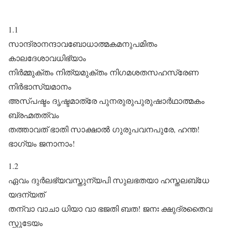
1.1
സാന്ദ്രാനന്ദാവബോധാത്മകമനുപമിതം
കാലദേശാവധിഭ്യാം
നിർമ്മുക്തം നിത്യമുക്തം നിഗമശതസഹസ്രേണ
നിർഭാസ്യമാനം
അസ്പഷ്ടം ദൃഷ്ടമാത്രേ പുനരുരുപുരുഷാർഥാത്മകം
ബ്രഹ്മതത്വം
തത്താവത് ഭാതി സാക്ഷാൽ ഗുരുപവനപുരേ, ഹന്ത!
ഭാഗ്യം ജനാനാം!
1.2
ഏവം ദുർലഭ്യവസ്തുന്യപി സുലഭതയാ ഹസ്തലബ്‌ധേ
യദന്യത്
തന്വാ വാചാ ധിയാ വാ ഭജതി ബത! ജനഃ ക്ഷുദ്രതൈവ
സ്ഫുടേയം