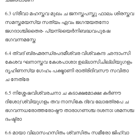
6.3 ഗ്രീവാ മഹസ്തവ മുഖം ച ജനസ്തപസ്തു ഫാലം ശിരസ്തവ
സമസ്തമയസ്യ സത്യം ഏവം ജഗന്മയതനോ
ജഗദാശ്ചിതൈര- പ്യന്യൈർനിബദ്ധവപുഷേ
ഭഗവന്നമസ്തേ
6.4 ത്വദ്‌ ബ്രഹ്മരന്ധ്രപദമീശ്വര വിശ്വകന്ദ ഛന്ദാംസി
കേശവ ഘനാസ്തവ കേശപാശാഃ ഉല്ലാസിചില്ലിയുഗളം
ദൃഹിണസ്യ ഗേഹം പക്ഷ്മാണി രാത്രിദിവസൗ സവിതാ
ച നേത്രേ
6.5 നിശ്ശേഷവിശ്വരചനാ ച കടാക്ഷമോക്ഷഃ കർണൗ
ദിശോƒശ്വിയുഗളം തവ നാസികേ ദ്വേ ലോഭത്രപേ ച
ഭഗവന്നധരോത്തരോഷ്ഠൗ താരാഗണശ്ച ദശനാഃ ശമനശ്ച
ദംഷ്ട്രാ
6.6 മായാ വിലാസഹസിതം ശ്വസിതം സമീരോ ജിഹ്വാ