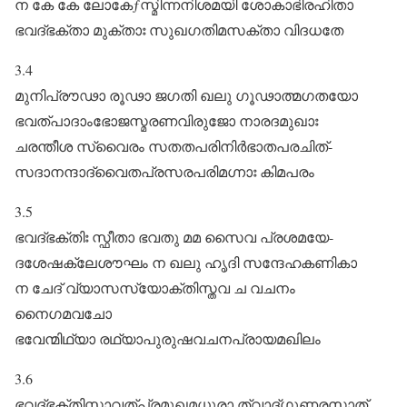
ന കേ കേ ലോകേƒസ്മിന്നനിശമയി ശോകാഭിരഹിതാ
ഭവദ്ഭക്താ മുക്താഃ സുഖഗതിമസക്താ വിദധതേ
3.4
മുനിപ്രൗഢാ രൂഢാ ജഗതി ഖലു ഗൂഢാത്മഗതയോ
ഭവത്പാദാംഭോജസ്മരണവിരുജോ നാരദമുഖാഃ
ചരന്തീശ സ്വൈരം സതതപരിനിർഭാതപരചിത്‌-
സദാനന്ദാദ്വൈതപ്രസരപരിമഗ്നാഃ കിമപരം
3.5
ഭവദ്ഭക്തിഃ സ്ഫീതാ ഭവതു മമ സൈവ പ്രശമയേ-
ദശേഷക്ലേശൗഘം ന ഖലു ഹൃദി സന്ദേഹകണികാ
ന ചേദ്‌ വ്യാസസ്യോക്തിസ്തവ ച വചനം
നൈഗമവചോ
ഭവേന്മിഥ്യാ രഥ്യാപുരുഷവചനപ്രായമഖിലം
3.6
ഭവദ്ഭക്തിസ്താവത്പ്രമുഖമധുരാ ത്വാദ്ഗുണരസാത്‌