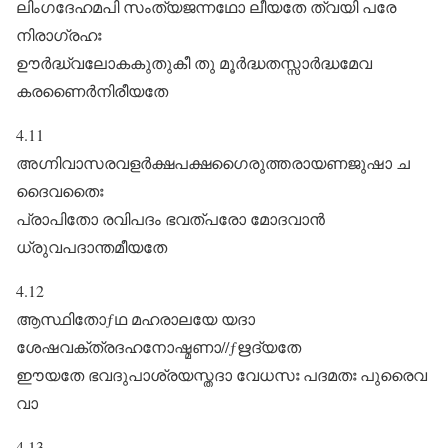
ലിംഗദേഹമപി സംത്യജന്നഥോ ലീയതേ ത്വയി പരേ
നിരാഗ്രഹഃ
ഊർദ്ധ്വലോകകുതുകീ തു മൂർദ്ധതസ്സാർദ്ധമേവ
കരണൈർനിരീയതേ
4.11
അഗ്നിവാസരവളർക്ഷപക്ഷഗൈരുത്തരായണജുഷാ ച
ദൈവതൈഃ
പ്രാപിതോ രവിപദം ഭവത്പരോ മോദവാൻ
ധ്രുവപദാന്തമീയതേ
4.12
ആസ്ഥിതോƒഥ മഹരാലയേ യദാ
ശേഷവക്ത്രദഹനോഷ്മണാ//ƒഋദ്യതേ
ഈയതേ ഭവദുപാശ്രയസ്തദാ വേധസഃ പദമതഃ പുരൈവ
വാ
4.13