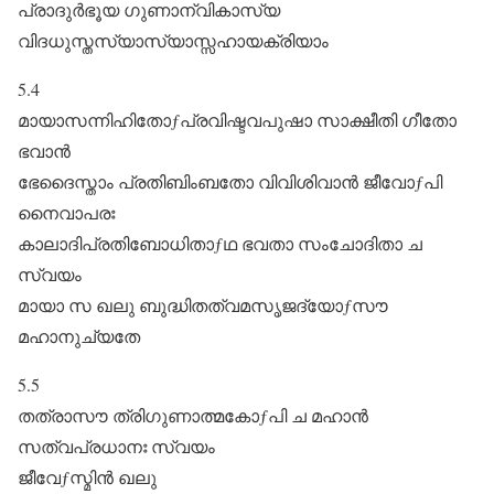
പ്രാദുർഭൂയ ഗുണാന്വികാസ്യ
വിദധുസ്തസ്യാസ്യാസ്സഹായക്രിയാം
5.4
മായാസന്നിഹിതോƒപ്രവിഷ്ടവപുഷാ സാക്ഷീതി ഗീതോ
ഭവാൻ
ഭേദൈസ്താം പ്രതിബിംബതോ വിവിശിവാൻ ജീവോƒപി
നൈവാപരഃ
കാലാദിപ്രതിബോധിതാƒഥ ഭവതാ സംചോദിതാ ച
സ്വയം
മായാ സ ഖലു ബുദ്ധിതത്വമസൃജദ്യോƒസൗ
മഹാനുച്യതേ
5.5
തത്രാസൗ ത്രിഗുണാത്മകോƒപി ച മഹാൻ
സത്വപ്രധാനഃ സ്വയം
ജീവേƒസ്മിൻ ഖലു