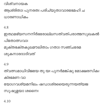
വിശ്വനായക
ആശ്രിതാഃ പുനരതഃ പരിച്യുതാവാരഭേമഹി ച
ധാരണാധികം
4.8
ഇത്ഥമഭ്യസനനിർഭരോല്ലസത്വത്പരാത്മസുഖകൽ
പിതോത്സവാഃ
മുക്തഭക്തകുലമൗലിതാം ഗതാഃ സഞ്ചരേമ
ശുകനാരദാദിവത്‌
4.9
ത്വത്സമാധിവിജയേ തു യഃ പുനർമങ്ക്ഷു മോക്ഷരസികഃ
ക്രമേണ വാ
യോഗവശ്യമനിലം ഷഡാശ്രയൈരുന്നയത്യജ
സുഷുമ്നയാ ശനൈഃ
4.10