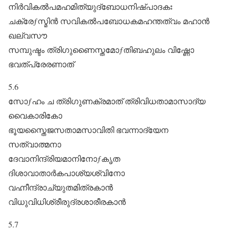
നിർവികൽപമഹമിത്യുദ്ബോധനിഷ്പാദകഃ
ചക്രേƒസ്മിൻ സവികൽപബോധകമഹന്തത്വം മഹാൻ
ഖല്വസൗ
സമ്പുഷ്ടം ത്രിഗുണൈസ്തമോƒതിബഹുലം വിഷ്ണോ
ഭവത്പ്രേരണാത്‌
5.6
സോƒഹം ച ത്രിഗുണക്രമാത്‌ ത്രിവിധതാമാസാദ്യ
വൈകാരികോ
ഭൂയസ്തൈജസതാമസാവിതി ഭവന്നാദ്യേന
സത്വാത്മനാ
ദേവാനിന്ദ്രിയമാനിനോƒകൃത
ദിശാവാതാർകപാശ്യശ്വിനോ
വഹ്നീന്ദ്രാച്യുതമിത്രകാൻ
വിധുവിധിശ്രീരുദ്രശാരീരകാൻ
5.7