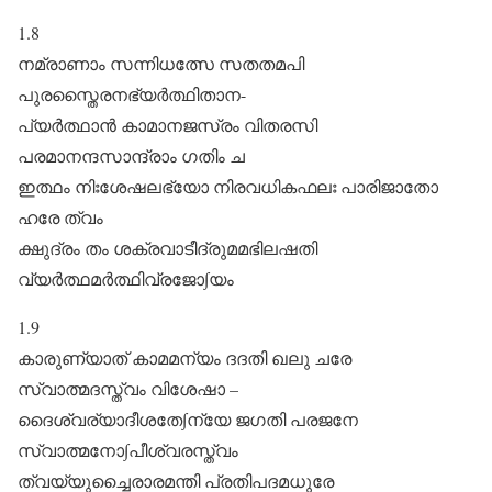
1.8
നമ്രാണാം സന്നിധത്സേ സതതമപി
പുരസ്തൈരനഭ്യർത്ഥിതാന-
പ്യർ‌ത്ഥാൻ കാമാനജസ്രം വിതരസി
പരമാനന്ദസാന്ദ്രാം ഗതിം ച
ഇത്ഥം നിഃശേഷലഭ്യോ നിരവധികഫലഃ പാരിജാതോ
ഹരേ ത്വം
ക്ഷുദ്രം തം ശക്രവാടീദ്രുമമഭിലഷതി
വ്യർത്ഥമർത്ഥിവ്രജോ∫യം
1.9
കാരുണ്യാത് കാമമന്യം ദദതി ഖലു ചരേ
സ്വാത്മദസ്ത്വം വിശേഷാ –
ദൈശ്വര്യാദീശതേ∫ന്യേ ജഗതി പരജനേ
സ്വാത്മനോ∫പീശ്വരസ്ത്വം
ത്വയ്യുച്ചൈരാരമന്തി പ്രതിപദമധുരേ