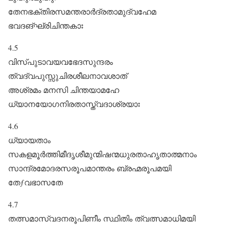
തേനഭക്തിരസമന്തരാർദ്രതാമുദ്വഹേമ
ഭവദങ്ഘ്രിചിന്തകാഃ
4.5
വിസ്പുടാവയവഭേദസുന്ദരം
ത്വദ്വപുസ്സുചിരശീലനാവശാത്‌
അശ്രമം മനസി ചിന്തയാമഹേ
ധ്യാനയോഗനിരതാസ്ത്വദാശ്രയാഃ
4.6
ധ്യായതാം
സകളമൂർത്തിമീദൃശീമുന്മിഷന്മധുരതാഹൃതാത്മനാം
സാന്ദ്രമോദരസരൂപമാന്തരം ബ്രഹ്മരൂപമയി
തേƒവഭാസതേ
4.7
തത്സമാസ്വദനരൂപിണീം സ്ഥിതിം ത്വത്സമാധിമയി