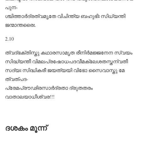
പുന-
ശ്ചിത്താർദ്രത്വമൃതേ വിചിന്ത്യ ബഹുഭിഃ സിധ്യന്തി
ജന്മാന്തരൈഃ.
2.10
ത്വദ്ഭക്തിസ്തു കഥാരസാമൃത രീനിർമജ്ജനേന സ്വയം
സിദ്ധ്യന്തീ വിമലപ്രഷോധപദവീമക്ലേശതസ്തന്വതീ
സദ്യഃ സിദ്ധികരീ ജയത്യയി വിഭോ സൈവാസ്തു മേ
ത്വത്പദ-
പ്രേമപ്രൗഢിരസാർദ്രതാ ദ്രുതതരം
വാതാലയാധീശ്വര!!!
ദശകം മൂന്ന്