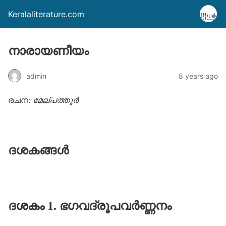
Keralaliterature.com
നാരായണീയം
admin
8 years ago
രചന:
മേല്പത്തൂര്‍
ദശകങ്ങൾ
ദശകം 1. ഭഗവദ്‌രൂപവർണ്ണനം