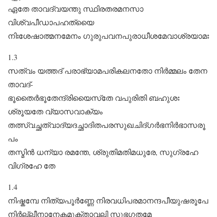
ഏതേ താവദ്വയന്തു സ്ഥിരതരമനസാ
വിശ്വപീഡാപഹത്യൈ
നിഃശേഷാത്മനമേനം ഗുരുപവനപുരാധീശമേവാശ്രയാമഃ
1.3
സത്വം യത്തദ് പരാഭ്യാമപരികലനതോ നിർമ്മലം തേന
താവദ്-
ഭൂതൈർഭൂതേന്ദ്രിയൈസ്‌തേ വപുരിതി ബഹുശഃ
ശ്രൂയതേ വ്യാസവാക്യം
തത്സ്വച്ഛത്വാദ്യദച്ഛാദിതപരസുഖചിദ്ഗർഭനിർഭാസരൂ
പം
തസ്മിൻ ധന്യാ രമന്തേ, ശ്രുതിമതിമധുരേ, സുഗ്രഹേ
വിഗ്രഹേ തേ
1.4
നിഷ്കമ്പേ നിത്യപൂർ‌ണ്ണേ നിരവധിപരമാനന്ദപീയുഷരൂപേ
നിർല്ലീനാനേകമുക്താവലി സുഭഗതമേ