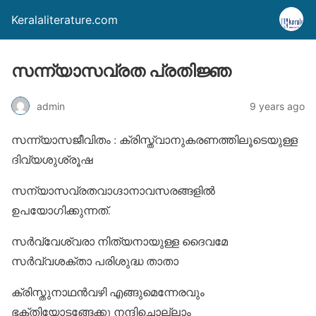
Keralaliterature.com
സന്ന്യാസവ്രത പ്രതിജ്ഞ
admin
9 years ago
സന്ന്യാസജീവിതം : ക്രിസ്ത്വാനുകരണത്തിലൂടെയുള്ള
ദിവ്യശുശ്രൂഷ
സന്യാസവ്രതവാഗ്ദാനാവസരങ്ങളില്‍
ഉപയോഗിക്കുന്നത്.
സര്‍വ്വേശ്വരാ നിത്യനായുള്ള ദൈവമേ
സര്‍വ്വശക്താ പരിശുദ്ധ താതാ
ക്രിസ്തുനാഥന്‍വഴി എങ്ങുമെന്നേരവും
ഭക്തിയോടങ്ങേക്കു നന്ദിചൊല്ലാം