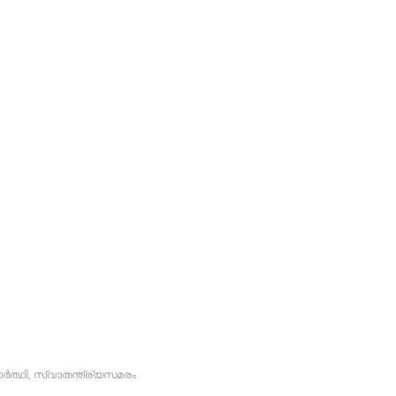
്‍ത്ഥി
,
സ്വാതന്ത്ര്യസമരം