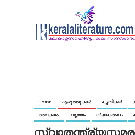
Home
എഴുത്തുകാര്‍
കൃതികൾ
അലങ്കാരം
വൃത്തം
വ്യാകരണം
സ്വാതന്ത്ര്യസമര