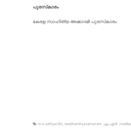
പുരസ്‌കാരം
കേരള സാഹിത്യ അക്കാദമി പുരസ്‌കാരം
m.n.sathyardhi
,
swathandryasamaram
,
എം.എന്‍. സത്യാര