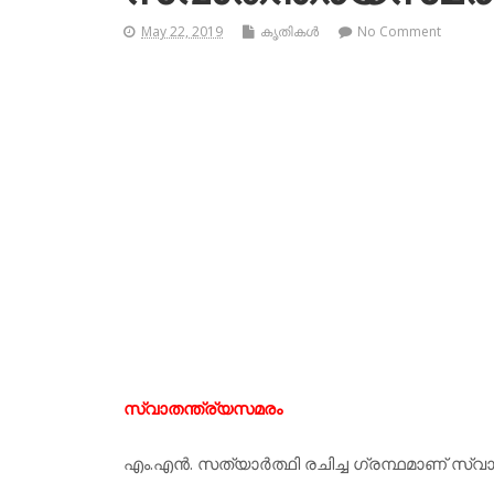
May 22, 2019
കൃതികള്‍
No Comment
സ്വാതന്ത്ര്യസമരം
എം.എന്‍. സത്യാര്‍ത്ഥി രചിച്ച ഗ്രന്ഥമാണ് സ്വ