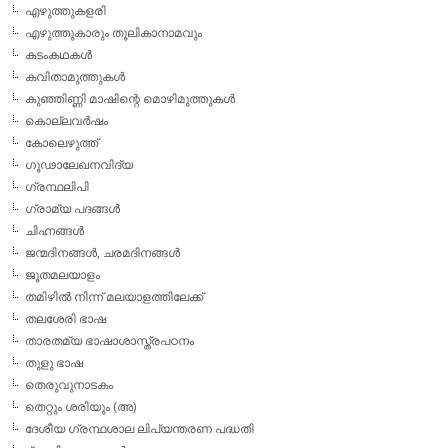
എഴുത്തുകളരി
എഴുത്തുകാരും തൂലികാനാമവും
കടംകഥകള്‍
കവിതാമുത്തുകള്‍
കുഞ്ഞിണ്ണി മാഷിന്റെ മൊഴിമുത്തുകള്‍
കൊല്ലവര്‍ഷം
കോലെഴുത്ത്
ഗൂഢാലേഖനവിദ്യ
ഗ്രന്ഥലിപി
ഗ്രാമ്യ പദങ്ങള്‍
ചിഹ്നങ്ങള്‍
ജന്മദിനങ്ങള്‍, ചരമദിനങ്ങള്‍
ജൂതമലയാളം
തമിഴില്‍ നിന്ന് മലയാളത്തിലേക്ക്
തലശേരി ഭാഷ
താരതമ്യ ഭാഷാശാസ്ത്രപഠനം
തുളു ഭാഷ
തെരുവുനാടകം
തെറ്റും ശരിയും (അ)
ദേശീയ ഗ്രന്ഥശാല ലിപ്യന്തരണ പദ്ധതി