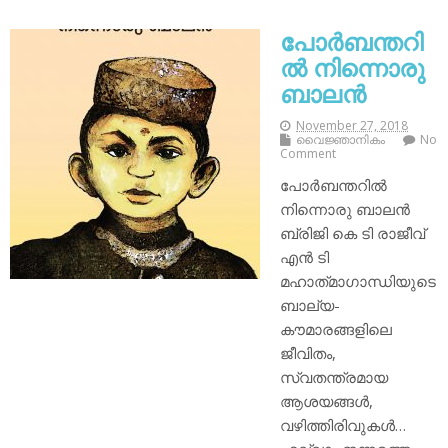
പോർബന്തറി
ൽ നിന്നൊരു
ബാലൻ
November 27, 2018
വൈജ്ഞാനികം
No
Comment
പോർബന്തറിൽ
നിന്നൊരു ബാലൻ
ബ്രിജി കെ ടി രാജീവ്
എൻ ടി
മഹാത്‌മാഗാന്ധിയുടെ
ബാല്യ-
കൗമാരങ്ങളിലെ
ജീവിതം,
സ്വതന്ത്രമായ
ആശയങ്ങൾ,
വഴിത്തിരിവുകൾ…