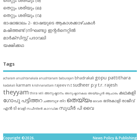
തെറ്റും ശരിയും (ര)
തെറ്റും ശരിയും (ല)
തെറ്റും ശരിയും (വ)
ഭാഷാജാലം 2- ഭാഷയുടെ ആകാശക്കാഴ്ചകള്‍
മഷിത്തണ്ട് (നിഘണ്ടു) ഇന്റര്‍നെറ്റില്‍
മാര്‍ക്‌സിസ്റ്റ് പദാവലി
യക്ഷിക്കഥ
Tags
gopu pattithara
bhadrakali
acharam
anushtanakala
anushtanam
baburajan
sudheer p.y
t.r. rajesh
karmam
rajeev n.t
kadakali
krishnanattam
theyyam
കഥകളി
thira
അനുഷ്ഠാനം
veli
അനുഷ്ഠാനകല
അയ്യപ്പന്‍
ആചാരം
തെയ്യം
ഗോപു പട്ടിത്തറ
ഭദ്രകാളി
രാജീവ്
ചങ്ങമ്പുഴ
തിറ
ദേവത
സുധീര്‍ പി വൈ
എൻ ടി
വേളി
സചീന്ദ്രന്‍ കാറഡ്ക്ക
Copyright ©2026.
News Policy & Publishing