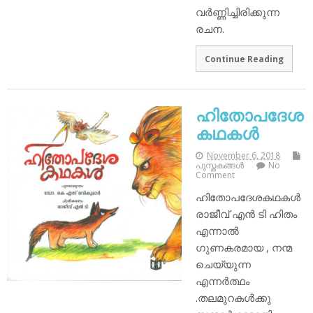
വർണ്ണിച്ചിരിക്കുന്ന
രചന.
Continue Reading
ഹിതോപദേശ
കഥകൾ
November 6, 2018
പുസ്തകങ്ങള്‍
No
Comment
ഹിതോപദേശകഥകൾ
രാജീവ് എൻ ടി ഹിതം
എന്നാൽ
ഗുണകരമായ , നന്മ
ചെയ്യുന്ന
എന്നർത്ഥം
.തലമുറകൾക്കു