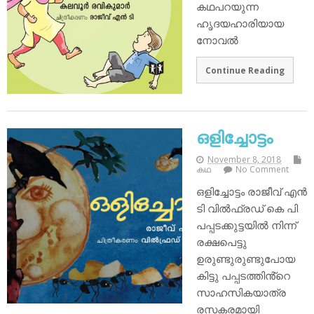
കഥപറയുന്ന
ഹൃദയഹാരിയായ
നോവൽ
Continue Reading
ഒളിച്ചോട്ടം
November 8, 2018
കഥ
No Comment
ഒളിച്ചോട്ടം രാജീവ് എൻ
ടി വിൽഫ്രഡ് കെ പി
പപ്പടക്കുട്ടയിൽ നിന്ന്
രക്ഷപെട്ടു
ഉരുണ്ടുരുണ്ടുപോയ
കിട്ടു പപ്പടത്തിൻ്റെ
സാഹസികയാത്ര
രസകരമായി