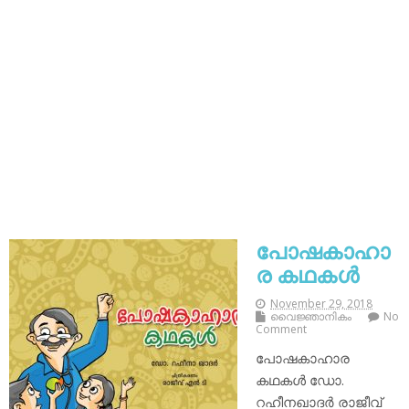
പോഷകാഹാ
ര കഥകൾ
November 29, 2018
വൈജ്ഞാനികം
No
Comment
പോഷകാഹാര
കഥകൾ ഡോ.
റഹീനഖാദർ രാജീവ്