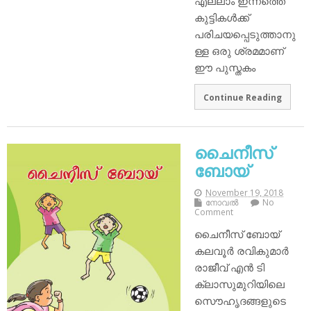
എല്ലാം ഇന്നത്തെ
കുട്ടികൾക്ക്
പരിചയപ്പെടുത്താനു
ള്ള ഒരു ശ്രമമാണ്
ഈ പുസ്തകം
Continue Reading
ചൈനീസ്
ബോയ്
November 19, 2018
നോവല്‍
No
Comment
ചൈനീസ് ബോയ്
കലവൂർ രവികുമാർ
രാജീവ് എൻ ടി
ക്ലാസുമുറിയിലെ
സൌഹൃദങ്ങളുടെ