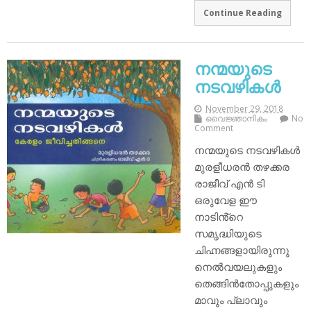
Continue Reading
നന്മയുടെ
നടവഴികൾ
November 29, 2018
വൈജ്ഞാനികം
No
Comment
നന്മയുടെ നടവഴികൾ
മുരളീധരൻ തഴക്കര
രാജീവ് എൻ ടി
ഒരുവേള ഈ
നാടിൻ്റെ
സമൃദ്ധിയുടെ
ചിഹ്നങ്ങളായിരുന്നു
നെൽവയലുകളും
തെങ്ങിൻതോപ്പുകളും
മാവും പ്ലാവും