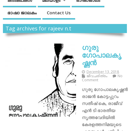
കടംകഥകള്‍
മലയാളം
ഭാഷാജാലം
ഭാഷാ ജാലകം
Contact Us
Tag archives for rajeev n.t
ഗുരു
ഗോപാലകൃ
ഷ്ണന്‍
December 13, 2018
ജീവചരിത്രം
No
Comment
ഗുരു ഗോപാലകൃഷ്ണന്‍
രാജന്‍ കോട്ടപ്പുറം
സതീഷ് കെ, രാജീവ്
എന്‍ ടി ഭാരതീയ
നൃത്തവേദിയില്‍
കേരളത്തനിമയുടെ