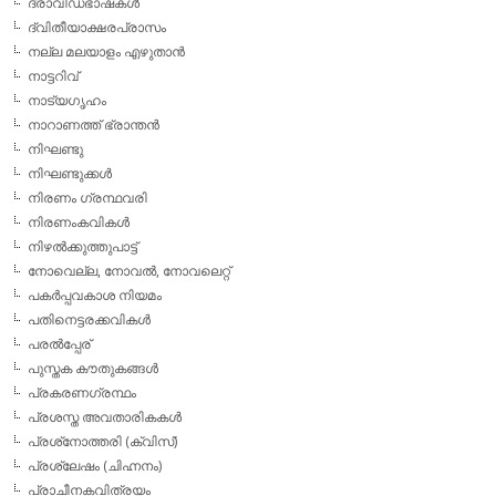
ദ്രാവിഡഭാഷകള്‍
ദ്വിതീയാക്ഷരപ്രാസം
നല്ല മലയാളം എഴുതാന്‍
നാട്ടറിവ്
നാട്യഗൃഹം
നാറാണത്ത് ഭ്രാന്തന്‍
നിഘണ്ടു
നിഘണ്ടുക്കള്‍
നിരണം ഗ്രന്ഥവരി
നിരണംകവികള്‍
നിഴല്‍ക്കുത്തുപാട്ട്
നോവെല്ല, നോവല്‍, നോവലെറ്റ്
പകര്‍പ്പവകാശ നിയമം
പതിനെട്ടരക്കവികള്‍
പരല്‍പ്പേര്
പുസ്തക കൗതുകങ്ങള്‍
പ്രകരണഗ്രന്ഥം
പ്രശസ്ത അവതാരികകള്‍
പ്രശ്‌നോത്തരി (ക്വിസ്)
പ്രശ്ലേഷം (ചിഹ്നനം)
പ്രാചീനകവിത്രയം