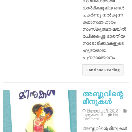
സന്മാർഗമോതി,
ധാർമികമൂല്യ ങ്ങൾ
പകർന്നു നൽകുന്ന
കഥാസമാഹാരം.
സംസ്‌കൃതഭാഷയിൽ
രചിക്കപ്പെട്ട ഭാരതീയ
നാടോടിക്കഥകളുടെ
ഹൃദ്യമായ
പുനരാഖ്യാനം.
Continue Reading
അബ്ദുവിന്റെ
മീനുകൾ
November 5, 2018
പുസ്തകങ്ങള്‍
No
Comment
അബ്ദുവിന്റെ മീനുകൾ