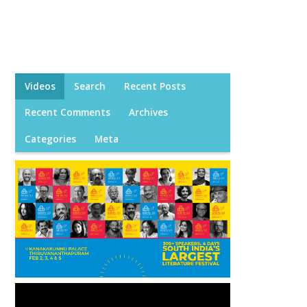
Videos
Search
Recent Posts
Recent Comments
Archives
Categories
Meta