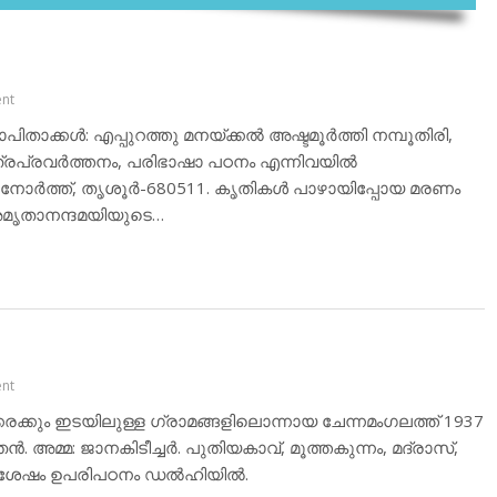
nt
ാക്കള്‍: എപ്പുറത്തു മനയ്ക്കല്‍ അഷ്ടമൂര്‍ത്തി നമ്പൂതിരി,
ത്രപ്രവര്‍ത്തനം, പരിഭാഷാ പഠനം എന്നിവയില്‍
ോര്‍ത്ത്, തൃശൂര്‍-680511. കൃതികള്‍ പാഴായിപ്പോയ മരണം
 അമൃതാനന്ദമയിയുടെ…
nt
കരക്കും ഇടയിലുള്ള ഗ്രാമങ്ങളിലൊന്നായ ചേന്നമംഗലത്ത് 1937
ന്‍. അമ്മ: ജാനകിടീച്ചര്‍. പുതിയകാവ്, മൂത്തകുന്നം, മദ്രാസ്,
ശേഷം ഉപരിപഠനം ഡല്‍ഹിയില്‍.