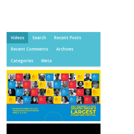
Videos
Search
Recent Posts
Recent Comments
Archives
Categories
Meta