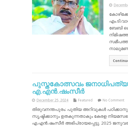
Decembe
കോഴിക്ക
എം.ടി.വാ
ബേബി മെ
നിമിഷത്ത
സമീപത്തു
നാലുമണിക
Continu
പുസ്തകോത്സവം ജനാധിപത്യത്
എ.എന്‍.ഷംസീര്‍
December 25, 2024
Featured
No Comment
തിരുവനന്തപുരം: പുതിയ അറിവുകള്‍ പഠിക്കാനും
സൃഷ്ടിക്കാനും ഉതകുന്നതാകും കേരള നിയമസഭാ അ
എ.എന്‍.ഷംസീര്‍ അഭിപ്രായപ്പെട്ടു. 2025 ജനുവര