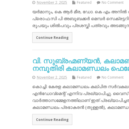
November 2, 2025
Featured
No Comment
യര്‍മാനും, കെ ആര്‍ മീര, ഡോ. കെ എം അനില്‍
പ്രൊഫ.സി പി അബൂബക്കര്‍ മെമ്പര്‍ സെക്രട
രൂപയും ശില്‍പവും പ്രശസ്തി പത്രവും അടങ്ങുന
Continue Reading
വി. സുബ്രഹ്മണ്യന്‍, കലാമണ
നമ്പൂതിരി കലാമണ്ഡലം ഫെലോ
November 2, 2025
Featured
No Comment
കൊച്ചി: കേരള കലാമണ്ഡലം കല്പിത സര്‍വകല
എന്‍ഡോവ്‌മെന്റ് എന്നിവ പ്രഖ്യാപിച്ചു. വൈസ് 
വാര്‍ത്താസമ്മേളനത്തിലാണ് ഇത് പ്രഖ്യാപിച്ച
കലാമണ്ഡലം പ്രഭാകരന്‍ (തുള്ളല്‍), കലാമണ്
Continue Reading