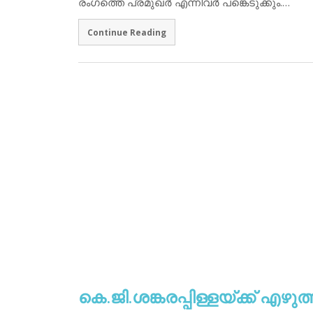
രംഗത്തെ പ്രമുഖര്‍ എന്നിവര്‍ പങ്കെടുക്കും.…
Continue Reading
കെ.ജി.ശങ്കരപ്പിള്ളയ്ക്ക് എഴുത