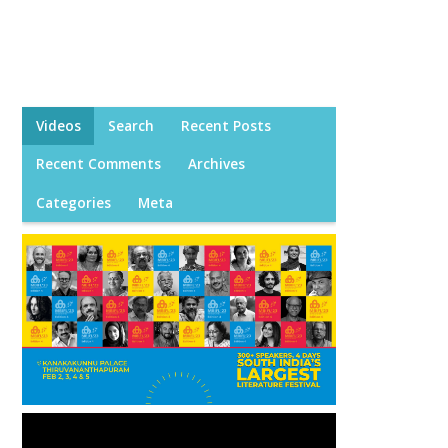
Videos
Search
Recent Posts
Recent Comments
Archives
Categories
Meta