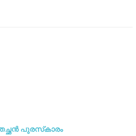
്തച്ഛന്‍ പുരസ്‌കാരം