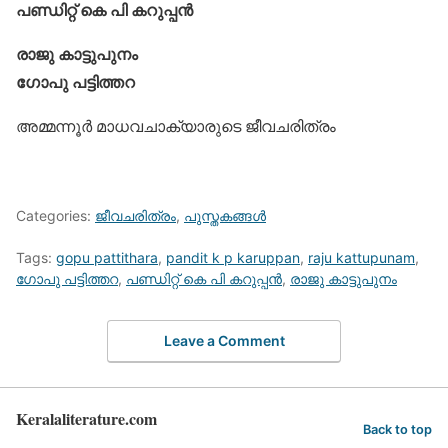
പണ്ഡിറ്റ് കെ പി കറുപ്പന്‍
രാജു കാട്ടുപുനം
ഗോപു പട്ടിത്തറ
അമ്മന്നൂര്‍ മാധവചാക്യാരുടെ ജീവചരിത്രം
Categories:
ജീവചരിത്രം
,
പുസ്തകങ്ങള്‍
Tags:
gopu pattithara
,
pandit k p karuppan
,
raju kattupunam
,
ഗോപു പട്ടിത്തറ
,
പണ്ഡിറ്റ് കെ പി കറുപ്പന്‍
,
രാജു കാട്ടുപുനം
Leave a Comment
Keralaliterature.com
Back to top