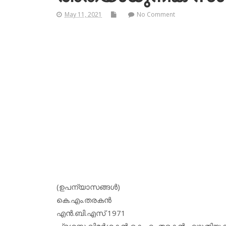
May 11, 2021
No Comment
(ഉപന്യാസങ്ങള്‍)
കെ.എം.തരകന്‍
എന്‍.ബി.എസ് 1971
പ്രശസ്ത വിമര്‍ശകന്‍ കെ.എം.തരകന്‍ എഴുത