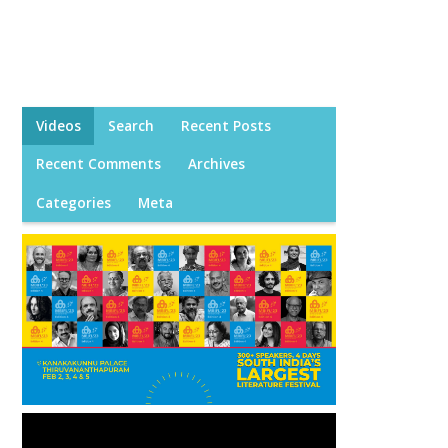
Videos
Search
Recent Posts
Recent Comments
Archives
Categories
Meta