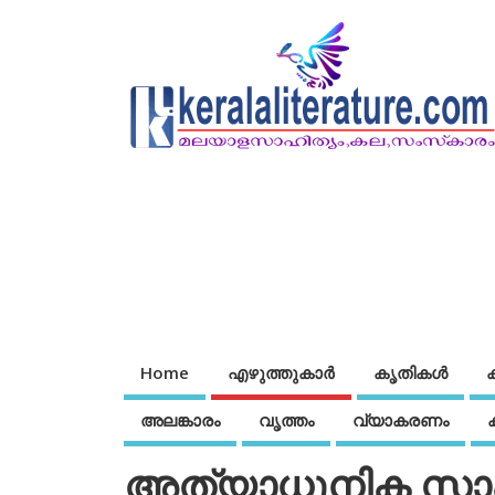
Home
എഴുത്തുകാര്‍
കൃതികൾ
അലങ്കാരം
വൃത്തം
വ്യാകരണം
അത്യാധുനിക സാ