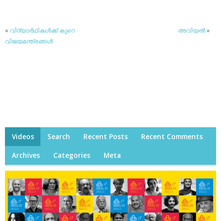
«
വിദ്യാര്‍ഥികള്‍ക്ക് കുറെ
അവിയല്‍
»
വിജയമന്ത്രങ്ങള്‍
Videos
Search
Recent Posts
Recent Comments
Archives
Categories
Meta