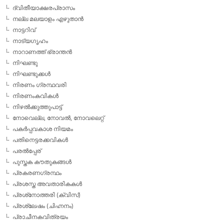
ദ്വിതീയാക്ഷരപ്രാസം
നല്ല മലയാളം എഴുതാന്‍
നാട്ടറിവ്
നാട്യഗൃഹം
നാറാണത്ത് ഭ്രാന്തന്‍
നിഘണ്ടു
നിഘണ്ടുക്കള്‍
നിരണം ഗ്രന്ഥവരി
നിരണംകവികള്‍
നിഴല്‍ക്കുത്തുപാട്ട്
നോവെല്ല, നോവല്‍, നോവലെറ്റ്
പകര്‍പ്പവകാശ നിയമം
പതിനെട്ടരക്കവികള്‍
പരല്‍പ്പേര്
പുസ്തക കൗതുകങ്ങള്‍
പ്രകരണഗ്രന്ഥം
പ്രശസ്ത അവതാരികകള്‍
പ്രശ്‌നോത്തരി (ക്വിസ്)
പ്രശ്ലേഷം (ചിഹ്നനം)
പ്രാചീനകവിത്രയം