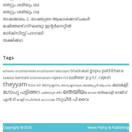
തെറ്റും ശരിയും (ല)
തെറ്റും ശരിയും (വ)
ഭാഷാജാലം 2- ഭാഷയുടെ ആകാശക്കാഴ്ചകള്‍
മഷിത്തണ്ട് (നിഘണ്ടു) ഇന്റര്‍നെറ്റില്‍
മാര്‍ക്‌സിസ്റ്റ് പദാവലി
യക്ഷിക്കഥ
Tags
gopu pattithara
bhadrakali
acharam
anushtanakala
anushtanam
baburajan
sudheer p.y
t.r. rajesh
karmam
rajeev n.t
kadakali
krishnanattam
theyyam
കഥകളി
thira
അനുഷ്ഠാനം
veli
അനുഷ്ഠാനകല
അയ്യപ്പന്‍
ആചാരം
തെയ്യം
ഗോപു പട്ടിത്തറ
ഭദ്രകാളി
രാജീവ്
ചങ്ങമ്പുഴ
തിറ
ദേവത
സുധീര്‍ പി വൈ
എൻ ടി
വേളി
സചീന്ദ്രന്‍ കാറഡ്ക്ക
Copyright ©2026.
News Policy & Publishing