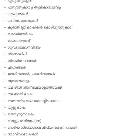
എഴുത്തുകളരി
എഴുത്തുകാരും തൂലികാനാമവും
കടംകഥകള്‍
കവിതാമുത്തുകള്‍
കുഞ്ഞിണ്ണി മാഷിന്റെ മൊഴിമുത്തുകള്‍
കൊല്ലവര്‍ഷം
കോലെഴുത്ത്
ഗൂഢാലേഖനവിദ്യ
ഗ്രന്ഥലിപി
ഗ്രാമ്യ പദങ്ങള്‍
ചിഹ്നങ്ങള്‍
ജന്മദിനങ്ങള്‍, ചരമദിനങ്ങള്‍
ജൂതമലയാളം
തമിഴില്‍ നിന്ന് മലയാളത്തിലേക്ക്
തലശേരി ഭാഷ
താരതമ്യ ഭാഷാശാസ്ത്രപഠനം
തുളു ഭാഷ
തെരുവുനാടകം
തെറ്റും ശരിയും (അ)
ദേശീയ ഗ്രന്ഥശാല ലിപ്യന്തരണ പദ്ധതി
ദ്രാവിഡഭാഷകള്‍