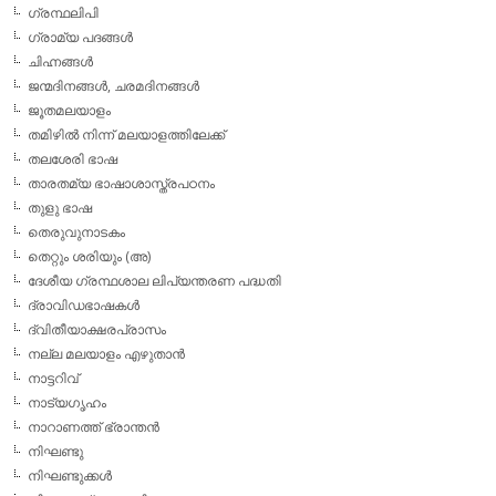
ഗ്രന്ഥലിപി
ഗ്രാമ്യ പദങ്ങള്‍
ചിഹ്നങ്ങള്‍
ജന്മദിനങ്ങള്‍, ചരമദിനങ്ങള്‍
ജൂതമലയാളം
തമിഴില്‍ നിന്ന് മലയാളത്തിലേക്ക്
തലശേരി ഭാഷ
താരതമ്യ ഭാഷാശാസ്ത്രപഠനം
തുളു ഭാഷ
തെരുവുനാടകം
തെറ്റും ശരിയും (അ)
ദേശീയ ഗ്രന്ഥശാല ലിപ്യന്തരണ പദ്ധതി
ദ്രാവിഡഭാഷകള്‍
ദ്വിതീയാക്ഷരപ്രാസം
നല്ല മലയാളം എഴുതാന്‍
നാട്ടറിവ്
നാട്യഗൃഹം
നാറാണത്ത് ഭ്രാന്തന്‍
നിഘണ്ടു
നിഘണ്ടുക്കള്‍