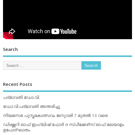
Search
Recent Posts
പദ്മാവതി ഡോ.വി.
ഡോ.വി.പദ്മാവതി അന്തരിച്ചു
നിയമസഭ പുസ്തകോത്സവം ജനുവരി 7 മുതല്‍ 13 വരെ
ഡിക്ഷ്ണറി ഓഫ് ഇംഗ്ലിഷ് ഫോര്‍ ദ സ്പീക്കേഴ്‌സ് ഓഫ് മലയാളം
ഉപോദ്ഘാതം