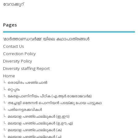
വേറാക്കൂറ്
Pages
‘മാര്‍ത്താണ്ഡവര്‍മ്മ’ യിലെ കഥാപാത്രങ്ങള്‍
Contact Us
Correction Policy
Diversity Policy
Diversity staffing Report
Home
ഒരായിരം പഴഞ്ചൊല്‍
ഒറ്റപ്പദം
കേരളപാണിനീയം പീഠിക (എ.ആര്‍.രാജരാജവര്‍മ)
തച്ചോളി ഒതേനൻ പൊന്നിയൻ പടയ്‌ക്കു പോയ പാട്ടുകഥ
പതിനെട്ടരക്കവികള്‍
മലയാള പഴഞ്ചൊല്ലുകള്‍ (ഇ,ഈ)
മലയാള പഴഞ്ചൊല്ലുകള്‍ (ഉ,ഊ,എ)
മലയാള പഴഞ്ചൊല്ലുകള്‍ (ക)
മലയാള പഴഞ്ചൊല്ലുകള്‍ (ച)