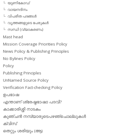
യൂണികോഡ്
വായനദിനം
വിപരീത പദങ്ങള്‍
വൃത്തങ്ങളുടെ പേരുകള്‍
സന്ധി (വ്യാകരണം)
Mast head
Mission Coverage Priorities Policy
News Policy & Publishing Principles
No Bylines Policy
Policy
Publishing Principles
UnNamed Source Policy
Verification Fact-checking Policy
ഉപഭാഷ
എന്താണ് ശ്രേഷ്ഠഭാഷാ പദവി?
കാക്കാരിശ്ശി നാടകം
കുഞ്ചന്‍ നമ്പ്യാരുടെപഴഞ്ചൊല്ലുകള്‍
ക്വിസ്
തെറ്റും ശരിയും (ആ)