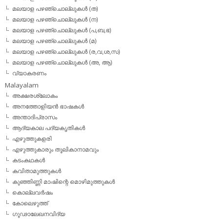
മലയാള പഴഞ്ചൊല്ലുകള്‍ (ത)
മലയാള പഴഞ്ചൊല്ലുകള്‍ (ന)
മലയാള പഴഞ്ചൊല്ലുകള്‍ (പ,ബ,ഭ)
മലയാള പഴഞ്ചൊല്ലുകള്‍ (മ)
മലയാള പഴഞ്ചൊല്ലുകള്‍ (ര,വ,ശ,സ)
മലയാള പഴഞ്ചൊല്ലുകൾ (അ, ആ)
വ്യാകരണം
Malayalam
അക്ഷരശ്ലോകം
അനത്തോളിയന്‍ ഭാഷകള്‍
അന്താദിപ്രാസം
ആദ്യകാല പദ്യകൃതികള്‍
എഴുത്തുകളരി
എഴുത്തുകാരും തൂലികാനാമവും
കടംകഥകള്‍
കവിതാമുത്തുകള്‍
കുഞ്ഞിണ്ണി മാഷിന്റെ മൊഴിമുത്തുകള്‍
കൊല്ലവര്‍ഷം
കോലെഴുത്ത്
ഗൂഢാലേഖനവിദ്യ