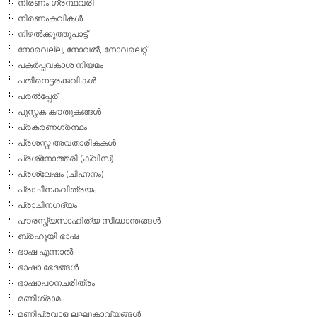
നിരണം ഗ്രന്ഥവരി
നിരണംകവികള്‍
നിഴല്‍ക്കുത്തുപാട്ട്
നോവെല്ല, നോവല്‍, നോവലെറ്റ്
പകര്‍പ്പവകാശ നിയമം
പതിനെട്ടരക്കവികള്‍
പരല്‍പ്പേര്
പുസ്തക കൗതുകങ്ങള്‍
പ്രകരണഗ്രന്ഥം
പ്രശസ്ത അവതാരികകള്‍
പ്രശ്‌നോത്തരി (ക്വിസ്)
പ്രശ്ലേഷം (ചിഹ്നനം)
പ്രാചീനകവിത്രയം
പ്രാചീനഗദ്യം
പൗരസ്ത്യസാഹിത്യ സിദ്ധാന്തങ്ങള്‍
ബ്രഹൂയി ഭാഷ
ഭാഷ എന്നാല്‍
ഭാഷാ ഭേദങ്ങള്‍
ഭാഷാപഠനചരിത്രം
മണിഗ്രാമം
മണിപ്രവാള ലഘുകാവ്യങ്ങള്‍