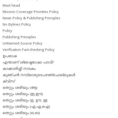
Mast head
Mission Coverage Priorities Policy
News Policy & Publishing Principles
No Bylines Policy
Policy
Publishing Principles
UnNamed Source Policy
Verification Fact-checking Policy
ഉപഭാഷ
എന്താണ് ശ്രേഷ്ഠഭാഷാ പദവി?
കാക്കാരിശ്ശി നാടകം
കുഞ്ചന്‍ നമ്പ്യാരുടെപഴഞ്ചൊല്ലുകള്‍
ക്വിസ്
തെറ്റും ശരിയും (ആ)
തെറ്റും ശരിയും (ഇ,ഈ)
തെറ്റും ശരിയും (ഉ, ഊ, ഋ)
തെറ്റും ശരിയും (എ,ഏ,ഐ)
തെറ്റും ശരിയും (ഒ,ഓ)