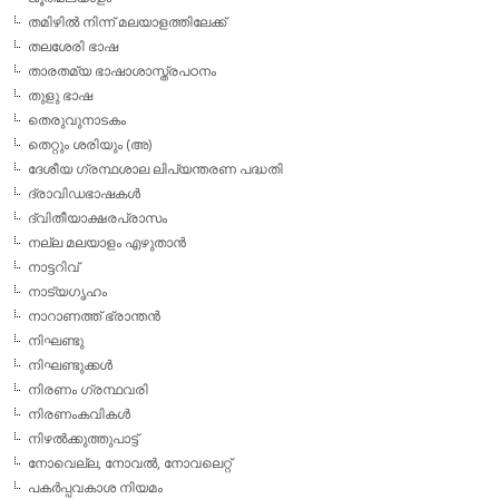
തമിഴില്‍ നിന്ന് മലയാളത്തിലേക്ക്
തലശേരി ഭാഷ
താരതമ്യ ഭാഷാശാസ്ത്രപഠനം
തുളു ഭാഷ
തെരുവുനാടകം
തെറ്റും ശരിയും (അ)
ദേശീയ ഗ്രന്ഥശാല ലിപ്യന്തരണ പദ്ധതി
ദ്രാവിഡഭാഷകള്‍
ദ്വിതീയാക്ഷരപ്രാസം
നല്ല മലയാളം എഴുതാന്‍
നാട്ടറിവ്
നാട്യഗൃഹം
നാറാണത്ത് ഭ്രാന്തന്‍
നിഘണ്ടു
നിഘണ്ടുക്കള്‍
നിരണം ഗ്രന്ഥവരി
നിരണംകവികള്‍
നിഴല്‍ക്കുത്തുപാട്ട്
നോവെല്ല, നോവല്‍, നോവലെറ്റ്
പകര്‍പ്പവകാശ നിയമം