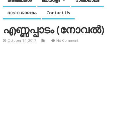
കടംകഥകള്‍
മലയാളം
ഭാഷാജാലം
ഭാഷാ ജാലകം
Contact Us
എണ്ണപ്പാടം (നോവല്‍)
October 14, 2017
No Comment