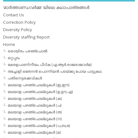
‘മാര്‍ത്താണ്ഡവര്‍മ്മ’ യിലെ കഥാപാത്രങ്ങള്‍
Contact Us
Correction Policy
Diversity Policy
Diversity staffing Report
Home
ഒരായിരം പഴഞ്ചൊല്‍
ഒറ്റപ്പദം
കേരളപാണിനീയം പീഠിക (എ.ആര്‍.രാജരാജവര്‍മ)
തച്ചോളി ഒതേനൻ പൊന്നിയൻ പടയ്‌ക്കു പോയ പാട്ടുകഥ
പതിനെട്ടരക്കവികള്‍
മലയാള പഴഞ്ചൊല്ലുകള്‍ (ഇ,ഈ)
മലയാള പഴഞ്ചൊല്ലുകള്‍ (ഉ,ഊ,എ)
മലയാള പഴഞ്ചൊല്ലുകള്‍ (ക)
മലയാള പഴഞ്ചൊല്ലുകള്‍ (ച)
മലയാള പഴഞ്ചൊല്ലുകള്‍ (ത)
മലയാള പഴഞ്ചൊല്ലുകള്‍ (ന)
മലയാള പഴഞ്ചൊല്ലുകള്‍ (പ,ബ,ഭ)
മലയാള പഴഞ്ചൊല്ലുകള്‍ (മ)