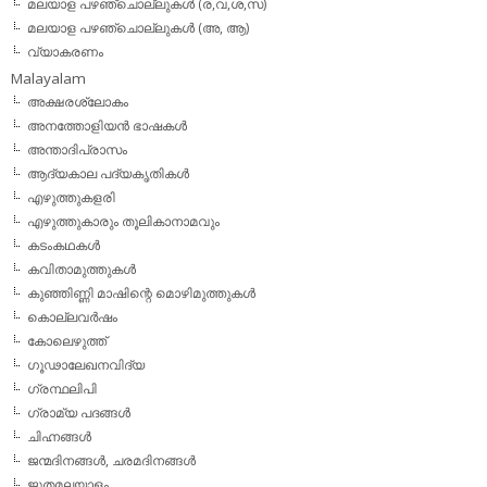
മലയാള പഴഞ്ചൊല്ലുകള്‍ (ര,വ,ശ,സ)
മലയാള പഴഞ്ചൊല്ലുകൾ (അ, ആ)
വ്യാകരണം
Malayalam
അക്ഷരശ്ലോകം
അനത്തോളിയന്‍ ഭാഷകള്‍
അന്താദിപ്രാസം
ആദ്യകാല പദ്യകൃതികള്‍
എഴുത്തുകളരി
എഴുത്തുകാരും തൂലികാനാമവും
കടംകഥകള്‍
കവിതാമുത്തുകള്‍
കുഞ്ഞിണ്ണി മാഷിന്റെ മൊഴിമുത്തുകള്‍
കൊല്ലവര്‍ഷം
കോലെഴുത്ത്
ഗൂഢാലേഖനവിദ്യ
ഗ്രന്ഥലിപി
ഗ്രാമ്യ പദങ്ങള്‍
ചിഹ്നങ്ങള്‍
ജന്മദിനങ്ങള്‍, ചരമദിനങ്ങള്‍
ജൂതമലയാളം