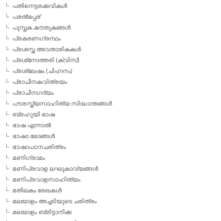
പതിനെട്ടരക്കവികള്‍
പരല്‍പ്പേര്
പുസ്തക കൗതുകങ്ങള്‍
പ്രകരണഗ്രന്ഥം
പ്രശസ്ത അവതാരികകള്‍
പ്രശ്‌നോത്തരി (ക്വിസ്)
പ്രശ്ലേഷം (ചിഹ്നനം)
പ്രാചീനകവിത്രയം
പ്രാചീനഗദ്യം
പൗരസ്ത്യസാഹിത്യ സിദ്ധാന്തങ്ങള്‍
ബ്രഹൂയി ഭാഷ
ഭാഷ എന്നാല്‍
ഭാഷാ ഭേദങ്ങള്‍
ഭാഷാപഠനചരിത്രം
മണിഗ്രാമം
മണിപ്രവാള ലഘുകാവ്യങ്ങള്‍
മണിപ്രവാളസാഹിത്യം
മതിലകം രേഖകള്‍
മലയാളം അച്ചടിയുടെ ചരിത്രം
മലയാളം ബ്രിട്ടാനിക്ക