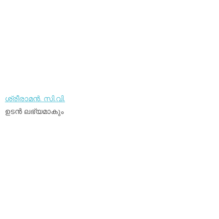
ശ്രീരാമന്‍. സി.വി.
ഉടന്‍ ലഭ്യമാകും