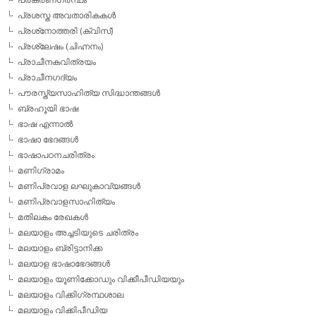
പ്രശസ്ത അവതാരികകള്‍
പ്രശ്‌നോത്തരി (ക്വിസ്)
പ്രശ്ലേഷം (ചിഹ്നനം)
പ്രാചീനകവിത്രയം
പ്രാചീനഗദ്യം
പൗരസ്ത്യസാഹിത്യ സിദ്ധാന്തങ്ങള്‍
ബ്രഹൂയി ഭാഷ
ഭാഷ എന്നാല്‍
ഭാഷാ ഭേദങ്ങള്‍
ഭാഷാപഠനചരിത്രം
മണിഗ്രാമം
മണിപ്രവാള ലഘുകാവ്യങ്ങള്‍
മണിപ്രവാളസാഹിത്യം
മതിലകം രേഖകള്‍
മലയാളം അച്ചടിയുടെ ചരിത്രം
മലയാളം ബ്രിട്ടാനിക്ക
മലയാള ഭാഷാഭേദങ്ങള്‍
മലയാളം യൂണിക്കോഡും വിക്കീപീഡിയയും
മലയാളം വിക്കിഗ്രന്ഥശാല
മലയാളം വിക്കിപീഡിയ