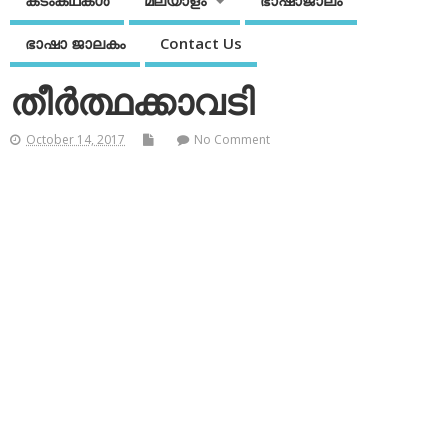
കടംകഥകള്‍
മലയാളം
ഭാഷാജാലം
ഭാഷാ ജാലകം
Contact Us
തീര്‍ത്ഥക്കാവടി
October 14, 2017
No Comment