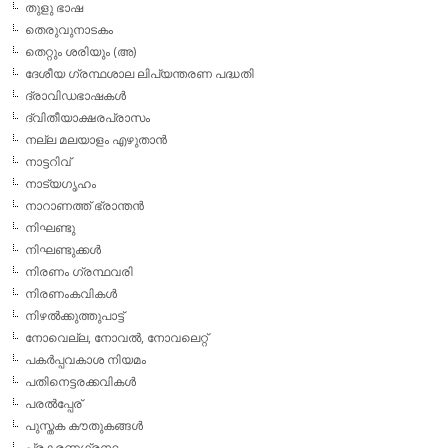
തുളു ഭാഷ
തെരുവുനാടകം
തെറ്റും ശരിയും (അ)
ദേശീയ ഗ്രന്ഥശാല ലിപ്യന്തരണ പദ്ധതി
ദ്രാവിഡഭാഷകള്‍
ദ്വിതീയാക്ഷരപ്രാസം
നല്ല മലയാളം എഴുതാന്‍
നാട്ടറിവ്
നാട്യഗൃഹം
നാറാണത്ത് ഭ്രാന്തന്‍
നിഘണ്ടു
നിഘണ്ടുക്കള്‍
നിരണം ഗ്രന്ഥവരി
നിരണംകവികള്‍
നിഴല്‍ക്കുത്തുപാട്ട്
നോവെല്ല, നോവല്‍, നോവലെറ്റ്
പകര്‍പ്പവകാശ നിയമം
പതിനെട്ടരക്കവികള്‍
പരല്‍പ്പേര്
പുസ്തക കൗതുകങ്ങള്‍
പ്രകരണഗ്രന്ഥം