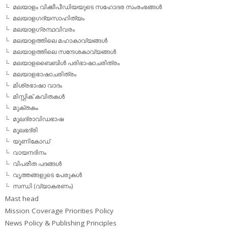
മലയാളം വിക്കീപീഡിയയുടെ സഹോദര സംരംഭങ്ങള്‍
മലയാളഗദ്യസാഹിത്യം
മലയാളഗ്രന്ഥവിവരം
മലയാളത്തിലെ മഹാകാവ്യങ്ങള്‍
മലയാളത്തിലെ സന്ദേശകാവ്യങ്ങള്‍
മലയാളബൈബിള്‍ പരിഭാഷാചരിത്രം
മലയാളഭാഷാചരിത്രം
മിശ്രഭാഷാ വാദം
മിസ്റ്റിക് കവിതകള്‍
മുക്തകം
മൂലദ്രാവിഡഭാഷ
മൂലഭദ്രി
യൂണികോഡ്
വായനദിനം
വിപരീത പദങ്ങള്‍
വൃത്തങ്ങളുടെ പേരുകള്‍
സന്ധി (വ്യാകരണം)
Mast head
Mission Coverage Priorities Policy
News Policy & Publishing Principles