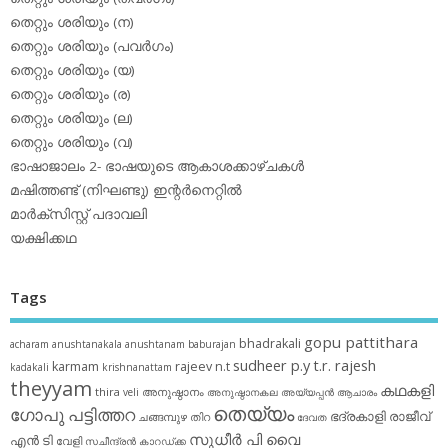
തെറ്റും ശരിയും (ന)
തെറ്റും ശരിയും (പവര്‍ഗം)
തെറ്റും ശരിയും (യ)
തെറ്റും ശരിയും (ര)
തെറ്റും ശരിയും (ല)
തെറ്റും ശരിയും (വ)
ഭാഷാജാലം 2- ഭാഷയുടെ ആകാശക്കാഴ്ചകള്‍
മഷിത്തണ്ട് (നിഘണ്ടു) ഇന്റര്‍നെറ്റില്‍
മാര്‍ക്‌സിസ്റ്റ് പദാവലി
യക്ഷിക്കഥ
Tags
gopu pattithara
bhadrakali
acharam
anushtanakala
anushtanam
baburajan
sudheer p.y
t.r. rajesh
karmam
rajeev n.t
kadakali
krishnanattam
theyyam
കഥകളി
thira
അനുഷ്ഠാനം
veli
അനുഷ്ഠാനകല
അയ്യപ്പന്‍
ആചാരം
തെയ്യം
ഗോപു പട്ടിത്തറ
ഭദ്രകാളി
രാജീവ്
ചങ്ങമ്പുഴ
തിറ
ദേവത
സുധീര്‍ പി വൈ
എൻ ടി
വേളി
സചീന്ദ്രന്‍ കാറഡ്ക്ക