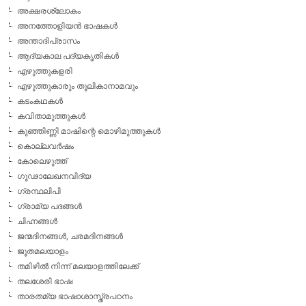
അക്ഷരശ്ലോകം
അനത്തോളിയന്‍ ഭാഷകള്‍
അന്താദിപ്രാസം
ആദ്യകാല പദ്യകൃതികള്‍
എഴുത്തുകളരി
എഴുത്തുകാരും തൂലികാനാമവും
കടംകഥകള്‍
കവിതാമുത്തുകള്‍
കുഞ്ഞിണ്ണി മാഷിന്റെ മൊഴിമുത്തുകള്‍
കൊല്ലവര്‍ഷം
കോലെഴുത്ത്
ഗൂഢാലേഖനവിദ്യ
ഗ്രന്ഥലിപി
ഗ്രാമ്യ പദങ്ങള്‍
ചിഹ്നങ്ങള്‍
ജന്മദിനങ്ങള്‍, ചരമദിനങ്ങള്‍
ജൂതമലയാളം
തമിഴില്‍ നിന്ന് മലയാളത്തിലേക്ക്
തലശേരി ഭാഷ
താരതമ്യ ഭാഷാശാസ്ത്രപഠനം