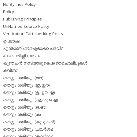
No Bylines Policy
Policy
Publishing Principles
UnNamed Source Policy
Verification Fact-checking Policy
ഉപഭാഷ
എന്താണ് ശ്രേഷ്ഠഭാഷാ പദവി?
കാക്കാരിശ്ശി നാടകം
കുഞ്ചന്‍ നമ്പ്യാരുടെപഴഞ്ചൊല്ലുകള്‍
ക്വിസ്
തെറ്റും ശരിയും (ആ)
തെറ്റും ശരിയും (ഇ,ഈ)
തെറ്റും ശരിയും (ഉ, ഊ, ഋ)
തെറ്റും ശരിയും (എ,ഏ,ഐ)
തെറ്റും ശരിയും (ഒ,ഓ)
തെറ്റും ശരിയും (ക)
തെറ്റും ശരിയും (കൂടുതല്‍)
തെറ്റും ശരിയും (ചവര്‍ഗം)
തെറ്റും ശരിയും (തവര്‍ഗം)