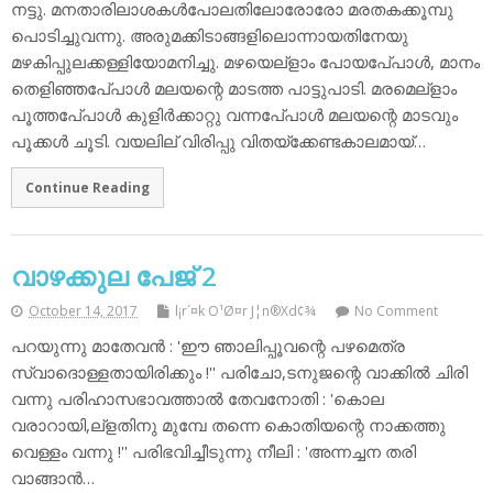
നട്ടു. മനതാരിലാശകള്‍പോലതിലോരോരോ മരതകക്കൂമ്പു
പൊടിച്ചുവന്നു. അരുമക്കിടാങ്ങളിലൊന്നായതിനേയു
മഴകിപ്പുലക്കള്ളിയോമനിച്ചു. മഴയെല്‌ളാം പോയപേ്പാള്‍, മാനം
തെളിഞ്ഞപേ്പാള്‍ മലയന്റെ മാടത്ത പാട്ടുപാടി. മരമെല്‌ളാം
പൂത്തപേ്പാള്‍ കുളിര്‍ക്കാറ്റു വന്നപേ്പാള്‍ മലയന്റെ മാടവും
പൂക്കള്‍ ചൂടി. വയലില് വിരിപ്പു വിതയ്‌ക്കേണ്ടകാലമായ്…
Continue Reading
വാഴക്കുല പേജ് 2
October 14, 2017
l¡r´¤k O¹Ø¤r J¦n®Xd¢¾
No Comment
പറയുന്നു മാതേവന്‍ : 'ഈ ഞാലിപ്പൂവന്റെ പഴമെത്ര
സ്വാദൊള്ളതായിരിക്കും !'' പരിചോ,ടനുജന്റെ വാക്കില്‍ ചിരി
വന്നു പരിഹാസഭാവത്താല്‍ തേവനോതി : 'കൊല
വരാറായി,ല്‌ളതിനു മുമ്പേ തന്നെ കൊതിയന്റെ നാക്കത്തു
വെള്ളം വന്നു !'' പരിഭവിച്ചീടുന്നു നീലി : 'അന്നച്ചന തരി
വാങ്ങാന്‍…