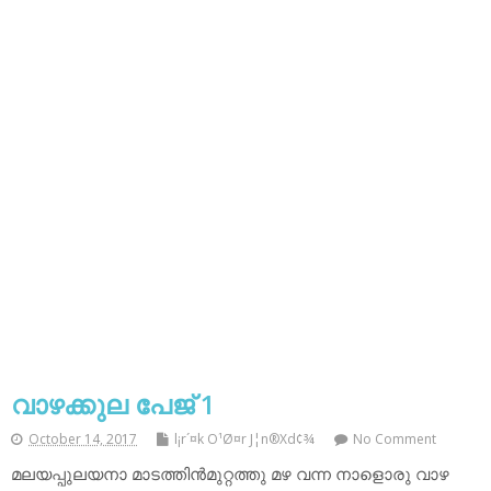
വാഴക്കുല പേജ് 1
October 14, 2017
l¡r´¤k O¹Ø¤r J¦n®Xd¢¾
No Comment
മലയപ്പുലയനാ മാടത്തിന്‍മുറ്റത്തു മഴ വന്ന നാളൊരു വാഴ