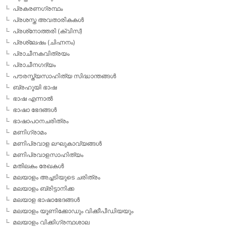
പ്രകരണഗ്രന്ഥം
പ്രശസ്ത അവതാരികകള്‍
പ്രശ്‌നോത്തരി (ക്വിസ്)
പ്രശ്ലേഷം (ചിഹ്നനം)
പ്രാചീനകവിത്രയം
പ്രാചീനഗദ്യം
പൗരസ്ത്യസാഹിത്യ സിദ്ധാന്തങ്ങള്‍
ബ്രഹൂയി ഭാഷ
ഭാഷ എന്നാല്‍
ഭാഷാ ഭേദങ്ങള്‍
ഭാഷാപഠനചരിത്രം
മണിഗ്രാമം
മണിപ്രവാള ലഘുകാവ്യങ്ങള്‍
മണിപ്രവാളസാഹിത്യം
മതിലകം രേഖകള്‍
മലയാളം അച്ചടിയുടെ ചരിത്രം
മലയാളം ബ്രിട്ടാനിക്ക
മലയാള ഭാഷാഭേദങ്ങള്‍
മലയാളം യൂണിക്കോഡും വിക്കീപീഡിയയും
മലയാളം വിക്കിഗ്രന്ഥശാല