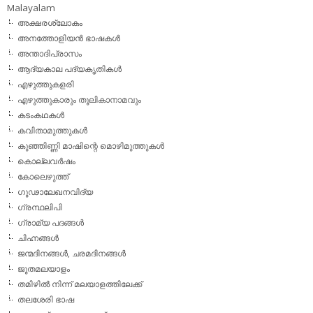
Malayalam
അക്ഷരശ്ലോകം
അനത്തോളിയന്‍ ഭാഷകള്‍
അന്താദിപ്രാസം
ആദ്യകാല പദ്യകൃതികള്‍
എഴുത്തുകളരി
എഴുത്തുകാരും തൂലികാനാമവും
കടംകഥകള്‍
കവിതാമുത്തുകള്‍
കുഞ്ഞിണ്ണി മാഷിന്റെ മൊഴിമുത്തുകള്‍
കൊല്ലവര്‍ഷം
കോലെഴുത്ത്
ഗൂഢാലേഖനവിദ്യ
ഗ്രന്ഥലിപി
ഗ്രാമ്യ പദങ്ങള്‍
ചിഹ്നങ്ങള്‍
ജന്മദിനങ്ങള്‍, ചരമദിനങ്ങള്‍
ജൂതമലയാളം
തമിഴില്‍ നിന്ന് മലയാളത്തിലേക്ക്
തലശേരി ഭാഷ