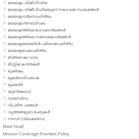
മലയാളം വിക്കിപീഡിയ
മലയാളം വിക്കീപീഡിയയുടെ സഹോദര സംരംഭങ്ങള്‍
മലയാളഗദ്യസാഹിത്യം
മലയാളഗ്രന്ഥവിവരം
മലയാളത്തിലെ മഹാകാവ്യങ്ങള്‍
മലയാളത്തിലെ സന്ദേശകാവ്യങ്ങള്‍
മലയാളബൈബിള്‍ പരിഭാഷാചരിത്രം
മലയാളഭാഷാചരിത്രം
മിശ്രഭാഷാ വാദം
മിസ്റ്റിക് കവിതകള്‍
മുക്തകം
മൂലദ്രാവിഡഭാഷ
മൂലഭദ്രി
യൂണികോഡ്
വായനദിനം
വിപരീത പദങ്ങള്‍
വൃത്തങ്ങളുടെ പേരുകള്‍
സന്ധി (വ്യാകരണം)
Mast head
Mission Coverage Priorities Policy