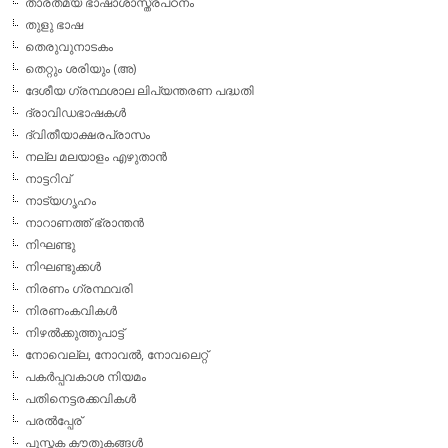
താരതമ്യ ഭാഷാശാസ്ത്രപഠനം
തുളു ഭാഷ
തെരുവുനാടകം
തെറ്റും ശരിയും (അ)
ദേശീയ ഗ്രന്ഥശാല ലിപ്യന്തരണ പദ്ധതി
ദ്രാവിഡഭാഷകള്‍
ദ്വിതീയാക്ഷരപ്രാസം
നല്ല മലയാളം എഴുതാന്‍
നാട്ടറിവ്
നാട്യഗൃഹം
നാറാണത്ത് ഭ്രാന്തന്‍
നിഘണ്ടു
നിഘണ്ടുക്കള്‍
നിരണം ഗ്രന്ഥവരി
നിരണംകവികള്‍
നിഴല്‍ക്കുത്തുപാട്ട്
നോവെല്ല, നോവല്‍, നോവലെറ്റ്
പകര്‍പ്പവകാശ നിയമം
പതിനെട്ടരക്കവികള്‍
പരല്‍പ്പേര്
പുസ്തക കൗതുകങ്ങള്‍