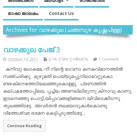
കടംകഥകള്‍
മലയാളം
ഭാഷാജാലം
ഭാഷാ ജാലകം
Contact Us
Archives for വാഴക്കുല (ചങ്ങമ്പുഴ കൃഷ്ണപിള്ള)
വാഴക്കുല പേജ് 3
October 14, 2017
l¡r´¤k O¹Ø¤r J¦n®Xd¢¾
1 Comment
കനിവറ്റ ലോകമേ, നീ നിന്റെ ഭാവനാ കനകവിമാനത്തില്‍
സഞ്ചരിക്കൂ . മുഴുമതി പെയ്യുമപ്പൂനിലാവേറ്റുകൊ
ണ്ടഴകിനെത്തേടിയലഞ്ഞുകൊള്ളൂ . പ്രണത്തിന്‍
കല്പകത്തോപ്പിലെ, പ്പച്ചില ത്തണലിലിരുന്നു കിനാവു കാണൂ .
ഇടനെഞ്ഞു പൊട്ടി,യിപ്പാവങ്ങളിങ്ങനെ യിവിടെക്കിടന്നു
തുലഞ്ഞിടട്ടേ . അവര്‍തന്‍ തലയോടുകള്‍കൊണ്ടു
വിത്തേശ്വര രരമന കെട്ടിപ്പടുത്തിടട്ടേ…
Continue Reading