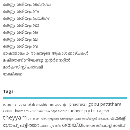
തെറ്റും ശരിയും (തവര്‍ഗം)
തെറ്റും ശരിയും (ന)
തെറ്റും ശരിയും (പവര്‍ഗം)
തെറ്റും ശരിയും (യ)
തെറ്റും ശരിയും (ര)
തെറ്റും ശരിയും (ല)
തെറ്റും ശരിയും (വ)
ഭാഷാജാലം 2- ഭാഷയുടെ ആകാശക്കാഴ്ചകള്‍
മഷിത്തണ്ട് (നിഘണ്ടു) ഇന്റര്‍നെറ്റില്‍
മാര്‍ക്‌സിസ്റ്റ് പദാവലി
യക്ഷിക്കഥ
Tags
gopu pattithara
bhadrakali
acharam
anushtanakala
anushtanam
baburajan
sudheer p.y
t.r. rajesh
karmam
rajeev n.t
kadakali
krishnanattam
theyyam
കഥകളി
thira
അനുഷ്ഠാനം
veli
അനുഷ്ഠാനകല
അയ്യപ്പന്‍
ആചാരം
തെയ്യം
ഗോപു പട്ടിത്തറ
ഭദ്രകാളി
രാജീവ്
ചങ്ങമ്പുഴ
തിറ
ദേവത