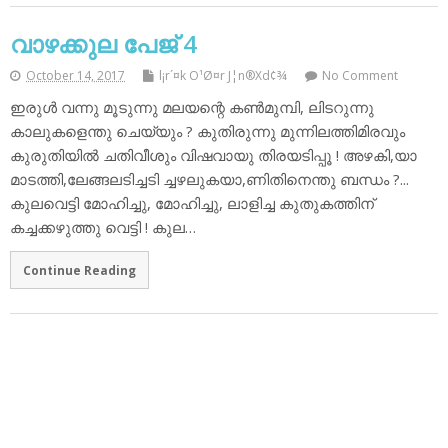
വാഴക്കുല പേജ് 4
October 14, 2017
l¡r´¤k O¹Ø¤r J¦n®Xd¢¾
No Comment
ഇരുള്‍ വന്നു മൂടുന്നു മലയന്റെ കണ്‍മുമ്പി, ലിടറുന്നു
കാലുകളെന്തു ചെയ്യും ? കുതിരുന്നു മുന്നിലത്തിമിരവും
കുരുതിയില്‍ ചതിവീശും വിഷവായു തിരയടിപ്പൂ ! അഴകി,യാ
മാടത്തി,ലേങ്ങലടിച്ചടി ച്ചഴലുകയാ,ണിതിനെന്തു ബന്ധം ?...
കുലവെട്ടി മോഹിച്ചു, മോഹിച്ചു, ലാളിച്ച കുതുകത്തിന്
കച്ചക്കഴുത്തു വെട്ടി ! കുല…
Continue Reading