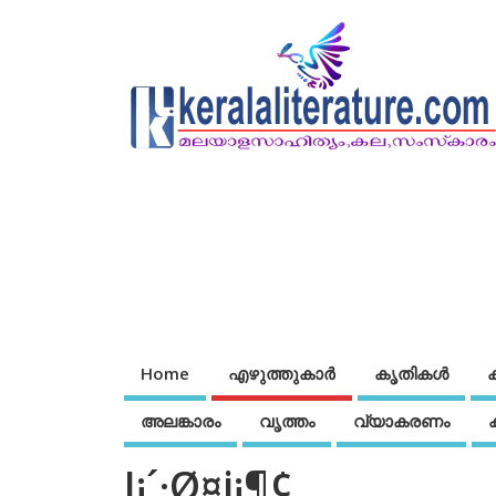
Home
എഴുത്തുകാര്‍
കൃതികൾ
അലങ്കാരം
വൃത്തം
വ്യാകരണം
J¡´·Ø¤j¡¶¢