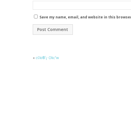
Save my name, email, and website in this browse
«
c¢ki®´¡· Okc¹w