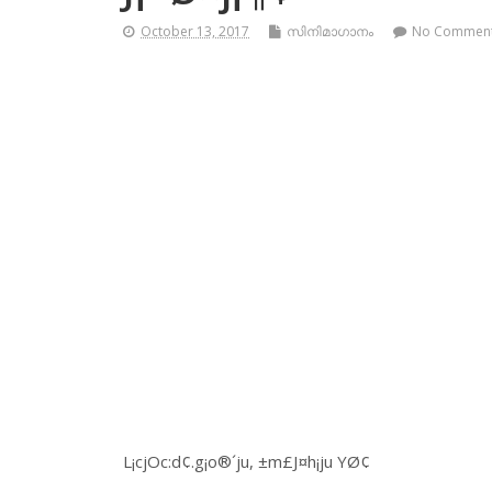
October 13, 2017
സിനിമാഗാനം
No Commen
L¡cjOc:d¢.g¡o®´ju, ±m£J¤h¡ju YØ¢