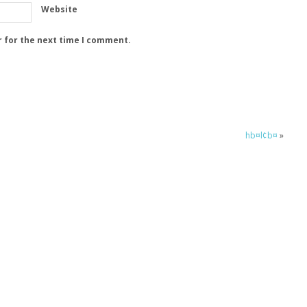
Website
r for the next time I comment.
hb¤l¢b¤
»