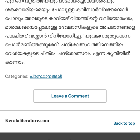
പുനംനമ്പൂതിരിയേയും ദാമോദരച്ചാക്യാരെയും
ശങ്കരവാരിയരെയും പോലുള്ള കവിസാര്‍വ്വഭൗമന്മാര്‍
പോലും അവരുടെ കാവ്യജീവിതത്തിന്റെ വലിയൊരംശം,
മാരലേഖയെപ്പോലുള്ള ദേവദാസികളുടെ അപദാനങ്ങളെ
പകലിരവ് വാഴ്ത്താന്‍ വിനിയോഗിച്ചു. 'യുവജനമുതുകെന്ന
പൊന്‍മണിത്തണ്ടുമേറി' ചന്ദ്രോത്സവത്തിനെത്തിയ
വേശ്യകളുടെ ചിത്രം 'ചന്ദ്രോത്സവം' എന്ന കൃതിയില്‍
കാണാം.
Categories:
പ്രസ്ഥാനങ്ങള്‍
Leave a Comment
Keralaliterature.com
Back to top