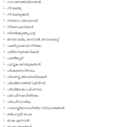
നാറാണത്ത് ഭ്രാന്തന്‍
നിഘണ്ടു
നിഘണ്ടുക്കള്‍
നിരണം ഗ്രന്ഥവരി
നിരണംകവികള്‍
നിഴല്‍ക്കുത്തുപാട്ട്
നോവെല്ല, നോവല്‍, നോവലെറ്റ്
പകര്‍പ്പവകാശ നിയമം
പതിനെട്ടരക്കവികള്‍
പരല്‍പ്പേര്
പുസ്തക കൗതുകങ്ങള്‍
പ്രകരണഗ്രന്ഥം
പ്രശസ്ത അവതാരികകള്‍
പ്രശ്‌നോത്തരി (ക്വിസ്)
പ്രശ്ലേഷം (ചിഹ്നനം)
പ്രാചീനകവിത്രയം
പ്രാചീനഗദ്യം
പൗരസ്ത്യസാഹിത്യ സിദ്ധാന്തങ്ങള്‍
ബ്രഹൂയി ഭാഷ
ഭാഷ എന്നാല്‍
ഭാഷാ ഭേദങ്ങള്‍