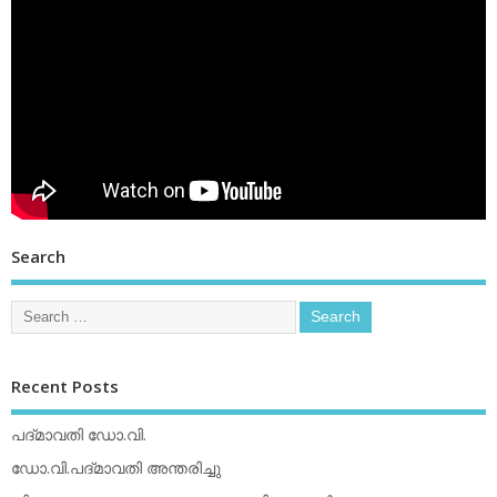
Search
Recent Posts
പദ്മാവതി ഡോ.വി.
ഡോ.വി.പദ്മാവതി അന്തരിച്ചു