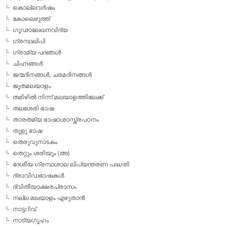
കൊല്ലവര്‍ഷം
കോലെഴുത്ത്
ഗൂഢാലേഖനവിദ്യ
ഗ്രന്ഥലിപി
ഗ്രാമ്യ പദങ്ങള്‍
ചിഹ്നങ്ങള്‍
ജന്മദിനങ്ങള്‍, ചരമദിനങ്ങള്‍
ജൂതമലയാളം
തമിഴില്‍ നിന്ന് മലയാളത്തിലേക്ക്
തലശേരി ഭാഷ
താരതമ്യ ഭാഷാശാസ്ത്രപഠനം
തുളു ഭാഷ
തെരുവുനാടകം
തെറ്റും ശരിയും (അ)
ദേശീയ ഗ്രന്ഥശാല ലിപ്യന്തരണ പദ്ധതി
ദ്രാവിഡഭാഷകള്‍
ദ്വിതീയാക്ഷരപ്രാസം
നല്ല മലയാളം എഴുതാന്‍
നാട്ടറിവ്
നാട്യഗൃഹം