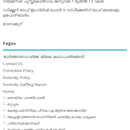
നിയമസഭ പുസ്തകോത്സവം ജനുവരി 7 മുതല്‍ 13 വരെ
ഡിക്ഷ്ണറി ഓഫ് ഇംഗ്ലിഷ് ഫോര്‍ ദ സ്പീക്കേഴ്‌സ് ഓഫ് മലയാളം
ഉപോദ്ഘാതം
വേറാക്കൂറ്
Pages
‘മാര്‍ത്താണ്ഡവര്‍മ്മ’ യിലെ കഥാപാത്രങ്ങള്‍
Contact Us
Correction Policy
Diversity Policy
Diversity staffing Report
Home
ഒരായിരം പഴഞ്ചൊല്‍
ഒറ്റപ്പദം
കേരളപാണിനീയം പീഠിക (എ.ആര്‍.രാജരാജവര്‍മ)
തച്ചോളി ഒതേനൻ പൊന്നിയൻ പടയ്‌ക്കു പോയ പാട്ടുകഥ
പതിനെട്ടരക്കവികള്‍
മലയാള പഴഞ്ചൊല്ലുകള്‍ (ഇ,ഈ)