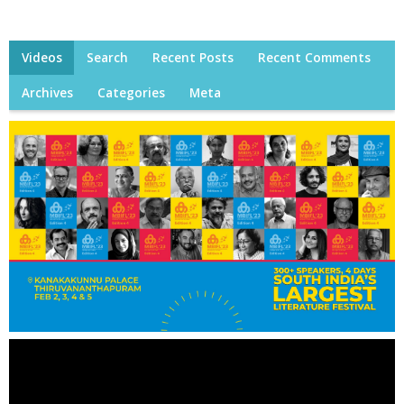
Videos
Search
Recent Posts
Recent Comments
Archives
Categories
Meta