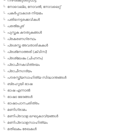
നിഴല്‍ക്കുത്തുപാട്ട്
നോവെല്ല, നോവല്‍, നോവലെറ്റ്
പകര്‍പ്പവകാശ നിയമം
പതിനെട്ടരക്കവികള്‍
പരല്‍പ്പേര്
പുസ്തക കൗതുകങ്ങള്‍
പ്രകരണഗ്രന്ഥം
പ്രശസ്ത അവതാരികകള്‍
പ്രശ്‌നോത്തരി (ക്വിസ്)
പ്രശ്ലേഷം (ചിഹ്നനം)
പ്രാചീനകവിത്രയം
പ്രാചീനഗദ്യം
പൗരസ്ത്യസാഹിത്യ സിദ്ധാന്തങ്ങള്‍
ബ്രഹൂയി ഭാഷ
ഭാഷ എന്നാല്‍
ഭാഷാ ഭേദങ്ങള്‍
ഭാഷാപഠനചരിത്രം
മണിഗ്രാമം
മണിപ്രവാള ലഘുകാവ്യങ്ങള്‍
മണിപ്രവാളസാഹിത്യം
മതിലകം രേഖകള്‍