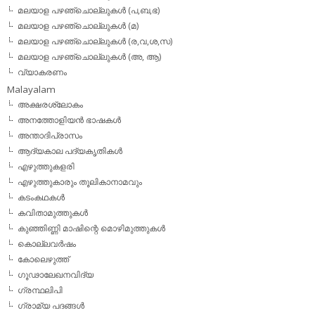
മലയാള പഴഞ്ചൊല്ലുകള്‍ (പ,ബ,ഭ)
മലയാള പഴഞ്ചൊല്ലുകള്‍ (മ)
മലയാള പഴഞ്ചൊല്ലുകള്‍ (ര,വ,ശ,സ)
മലയാള പഴഞ്ചൊല്ലുകൾ (അ, ആ)
വ്യാകരണം
Malayalam
അക്ഷരശ്ലോകം
അനത്തോളിയന്‍ ഭാഷകള്‍
അന്താദിപ്രാസം
ആദ്യകാല പദ്യകൃതികള്‍
എഴുത്തുകളരി
എഴുത്തുകാരും തൂലികാനാമവും
കടംകഥകള്‍
കവിതാമുത്തുകള്‍
കുഞ്ഞിണ്ണി മാഷിന്റെ മൊഴിമുത്തുകള്‍
കൊല്ലവര്‍ഷം
കോലെഴുത്ത്
ഗൂഢാലേഖനവിദ്യ
ഗ്രന്ഥലിപി
ഗ്രാമ്യ പദങ്ങള്‍