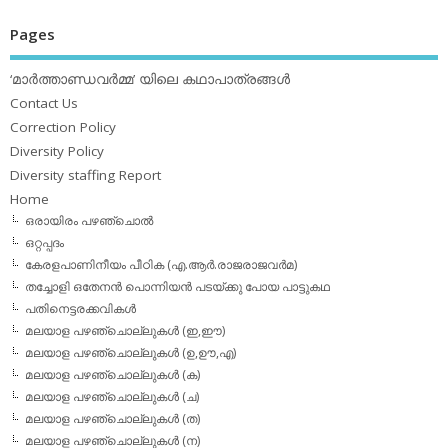
Pages
‘മാര്‍ത്താണ്ഡവര്‍മ്മ’ യിലെ കഥാപാത്രങ്ങള്‍
Contact Us
Correction Policy
Diversity Policy
Diversity staffing Report
Home
ഒരായിരം പഴഞ്ചൊല്‍
ഒറ്റപ്പദം
കേരളപാണിനീയം പീഠിക (എ.ആര്‍.രാജരാജവര്‍മ)
തച്ചോളി ഒതേനൻ പൊന്നിയൻ പടയ്‌ക്കു പോയ പാട്ടുകഥ
പതിനെട്ടരക്കവികള്‍
മലയാള പഴഞ്ചൊല്ലുകള്‍ (ഇ,ഈ)
മലയാള പഴഞ്ചൊല്ലുകള്‍ (ഉ,ഊ,എ)
മലയാള പഴഞ്ചൊല്ലുകള്‍ (ക)
മലയാള പഴഞ്ചൊല്ലുകള്‍ (ച)
മലയാള പഴഞ്ചൊല്ലുകള്‍ (ത)
മലയാള പഴഞ്ചൊല്ലുകള്‍ (ന)