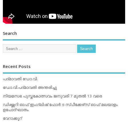
Search
Recent Posts
പദ്മാവതി ഡോ.വി.
ഡോ.വി.പദ്മാവതി അന്തരിച്ചു
നിയമസഭ പുസ്തകോത്സവം ജനുവരി 7 മുതല്‍ 13 വരെ
ഡിക്ഷ്ണറി ഓഫ് ഇംഗ്ലിഷ് ഫോര്‍ ദ സ്പീക്കേഴ്‌സ് ഓഫ് മലയാളം
ഉപോദ്ഘാതം
വേറാക്കൂറ്