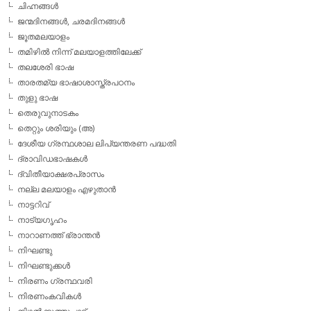
ചിഹ്നങ്ങള്‍
ജന്മദിനങ്ങള്‍, ചരമദിനങ്ങള്‍
ജൂതമലയാളം
തമിഴില്‍ നിന്ന് മലയാളത്തിലേക്ക്
തലശേരി ഭാഷ
താരതമ്യ ഭാഷാശാസ്ത്രപഠനം
തുളു ഭാഷ
തെരുവുനാടകം
തെറ്റും ശരിയും (അ)
ദേശീയ ഗ്രന്ഥശാല ലിപ്യന്തരണ പദ്ധതി
ദ്രാവിഡഭാഷകള്‍
ദ്വിതീയാക്ഷരപ്രാസം
നല്ല മലയാളം എഴുതാന്‍
നാട്ടറിവ്
നാട്യഗൃഹം
നാറാണത്ത് ഭ്രാന്തന്‍
നിഘണ്ടു
നിഘണ്ടുക്കള്‍
നിരണം ഗ്രന്ഥവരി
നിരണംകവികള്‍