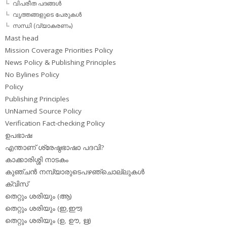
വിപരീത പദങ്ങള്‍
വൃത്തങ്ങളുടെ പേരുകള്‍
സന്ധി (വ്യാകരണം)
Mast head
Mission Coverage Priorities Policy
News Policy & Publishing Principles
No Bylines Policy
Policy
Publishing Principles
UnNamed Source Policy
Verification Fact-checking Policy
ഉപഭാഷ
എന്താണ് ശ്രേഷ്ഠഭാഷാ പദവി?
കാക്കാരിശ്ശി നാടകം
കുഞ്ചന്‍ നമ്പ്യാരുടെപഴഞ്ചൊല്ലുകള്‍
ക്വിസ്
തെറ്റും ശരിയും (ആ)
തെറ്റും ശരിയും (ഇ,ഈ)
തെറ്റും ശരിയും (ഉ, ഊ, ഋ)