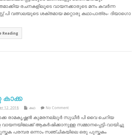
തമാക്കിയ രചനകളിലൂടെ വായനക്കാരുടെ മനം കവർന്ന
റ്റ് പി വത്സലയുടെ ശക്തമായ മറ്റൊരു കഥാപാത്രം- ദിയാഗൊ
e Reading
 കാക്ക
r 12, 2018
കഥ
No Comment
ാക്ക രാമകൃഷ്ണൻ കുമരനല്ലൂർ സുധീർ പി വൈ ചെറിയ
െ വായനയിലേക്ക് ആകർഷിക്കാനുള്ള സമ്മാനപ്പെട്ടി-വായിച്ചു
ുസ്തക പരമ്പര ഒന്നാം സഞ്ചികയിലെ ഒരു പുസ്തകം