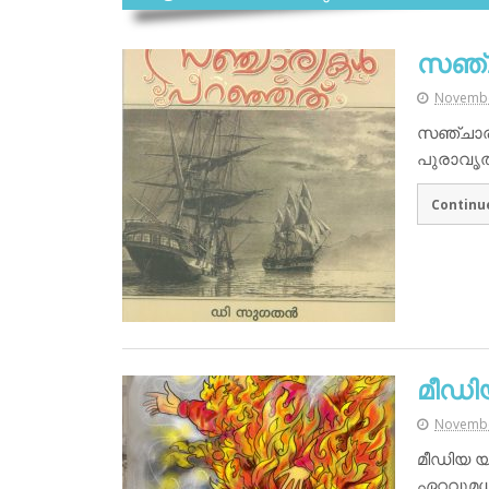
സഞ്ച
Novembe
സഞ്ചാര
പുരാവൃത്
Continu
മീഡി
Novembe
മീഡിയ യ
ഏറ്റവുമ