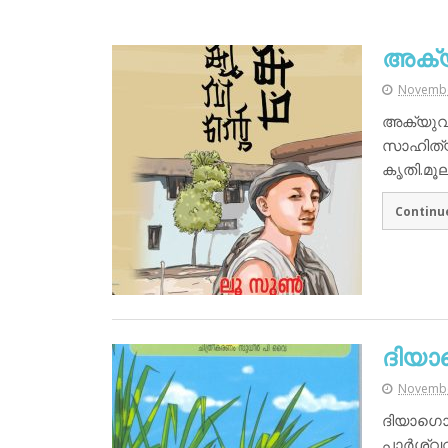
അക്യ
Novembe
അക്യുവ
സാഹിത്യ
കൃതി.മൂ
Continu
ദിയ
Novembe
ദിയാഗൊ
പാർശ്വവ