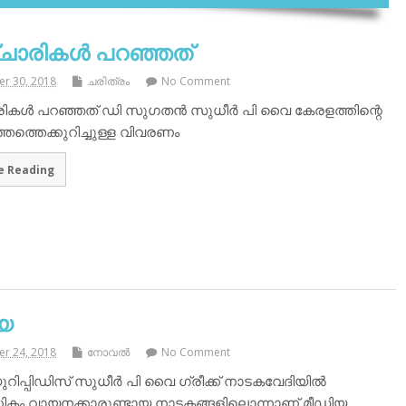
ാരികൾ പറഞ്ഞത്
r 30, 2018
ചരിത്രം
No Comment
ികൾ പറഞ്ഞത് ഡി സുഗതൻ സുധീർ പി വൈ കേരളത്തിന്റെ
തത്തെക്കുറിച്ചുള്ള വിവരണം
e Reading
യ
r 24, 2018
നോവല്‍
No Comment
ുറിപ്പിഡിസ് സുധീർ പി വൈ ഗ്രീക്ക് നാടകവേദിയിൽ
ധികം വായനക്കാരുണ്ടായ നാടകങ്ങളിലൊന്നാണ് മീഡിയ