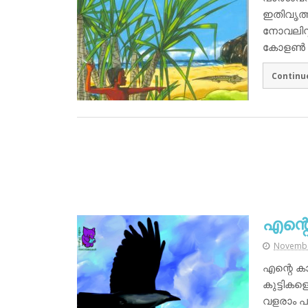
ഇതിവൃത്
നോവലിസ്
കോളൺ
Continu
എന്റെ
Novembe
എന്റെ ക
കുട്ടികള
വളരാം പ