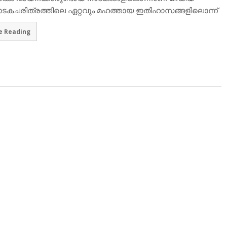
നാടകചരിത്രത്തിലെ ഏറ്റവും മഹത്തായ ഇതിഹാസങ്ങളിലൊന്ന്
e Reading