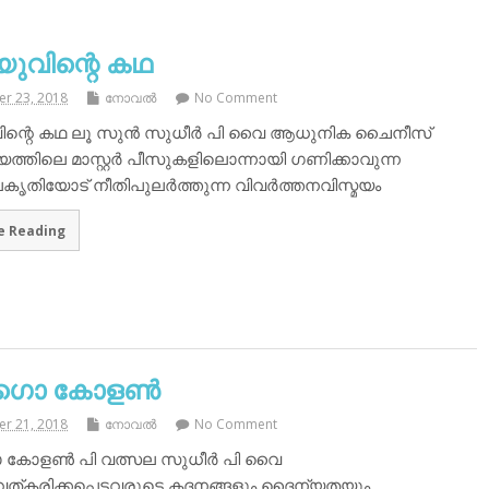
ുവിന്റെ കഥ
r 23, 2018
നോവല്‍
No Comment
ിന്റെ കഥ ലൂ സുൻ സുധീർ പി വൈ ആധുനിക ചൈനീസ്
ത്തിലെ മാസ്റ്റർ പീസുകളിലൊന്നായി ഗണിക്കാവുന്ന
ലകൃതിയോട് നീതിപുലർത്തുന്ന വിവർത്തനവിസ്മയം
e Reading
ാഗൊ കോളൺ
r 21, 2018
നോവല്‍
No Comment
 കോളൺ പി വത്സല സുധീർ പി വൈ
ത്കരിക്കപ്പെട്ടവരുടെ കദനങ്ങളും ദൈന്യതയും