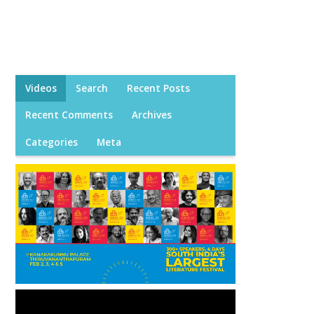
Videos
Search
Recent Posts
Recent Comments
Archives
Categories
Meta