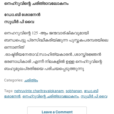
നെഹ്റുവിന്റെ ചരിത്രാവലോകനം
ഡോ.ബി ശോഭനൻ
സുധീര്‍ പി വൈ
നെഹറുവിന്റെ 125 -ആം ജന്മവാര്ഷികവുമായി
ബന്ധപെട്ടു പ്രസിദ്ധീകരിയ്ക്കുന്ന പുസ്തകപരമ്പരയിലെ
ഒന്നാണിത്
.രാഷ്ട്രീയനേതാവ്,സാഹിത്യകാരൻ.,ശാസ്ത്രജ്ഞൻ
ഭരണാധികാരി ,എന്നീ നിലകളിൽ ഉള്ള നെഹ്റുവിന്റെ
ബഹുമുഖപ്രതിഭയെ പരിചയപ്പെടുത്തുന്നു
Categories:
ചരിത്രം
Tags:
nehruvinte charitravalokanam
,
sobhanan
,
ഡോ.ബി
ശോഭനൻ
,
നെഹ്റുവിന്റെ ചരിത്രാവലോകനം
,
സുധീര്‍ പി വൈ
Leave a Comment