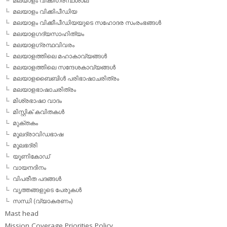
മലയാളം വിക്കിഗ്രന്ഥശാല
മലയാളം വിക്കിപീഡിയ
മലയാളം വിക്കീപീഡിയയുടെ സഹോദര സംരംഭങ്ങള്‍
മലയാളഗദ്യസാഹിത്യം
മലയാളഗ്രന്ഥവിവരം
മലയാളത്തിലെ മഹാകാവ്യങ്ങള്‍
മലയാളത്തിലെ സന്ദേശകാവ്യങ്ങള്‍
മലയാളബൈബിള്‍ പരിഭാഷാചരിത്രം
മലയാളഭാഷാചരിത്രം
മിശ്രഭാഷാ വാദം
മിസ്റ്റിക് കവിതകള്‍
മുക്തകം
മൂലദ്രാവിഡഭാഷ
മൂലഭദ്രി
യൂണികോഡ്
വായനദിനം
വിപരീത പദങ്ങള്‍
വൃത്തങ്ങളുടെ പേരുകള്‍
സന്ധി (വ്യാകരണം)
Mast head
Mission Coverage Priorities Policy