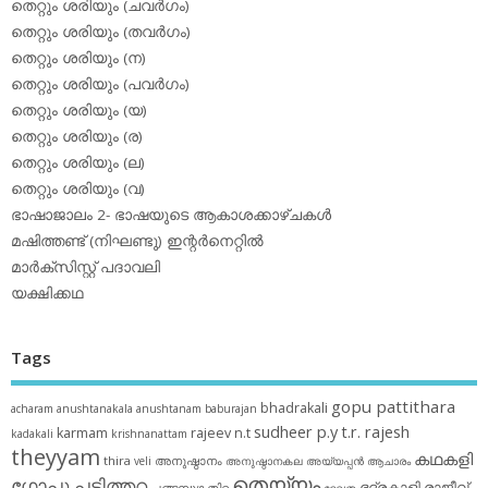
തെറ്റും ശരിയും (ചവര്‍ഗം)
തെറ്റും ശരിയും (തവര്‍ഗം)
തെറ്റും ശരിയും (ന)
തെറ്റും ശരിയും (പവര്‍ഗം)
തെറ്റും ശരിയും (യ)
തെറ്റും ശരിയും (ര)
തെറ്റും ശരിയും (ല)
തെറ്റും ശരിയും (വ)
ഭാഷാജാലം 2- ഭാഷയുടെ ആകാശക്കാഴ്ചകള്‍
മഷിത്തണ്ട് (നിഘണ്ടു) ഇന്റര്‍നെറ്റില്‍
മാര്‍ക്‌സിസ്റ്റ് പദാവലി
യക്ഷിക്കഥ
Tags
gopu pattithara
bhadrakali
acharam
anushtanakala
anushtanam
baburajan
sudheer p.y
t.r. rajesh
karmam
rajeev n.t
kadakali
krishnanattam
theyyam
കഥകളി
thira
അനുഷ്ഠാനം
veli
അനുഷ്ഠാനകല
അയ്യപ്പന്‍
ആചാരം
തെയ്യം
ഗോപു പട്ടിത്തറ
ഭദ്രകാളി
രാജീവ്
ചങ്ങമ്പുഴ
തിറ
ദേവത