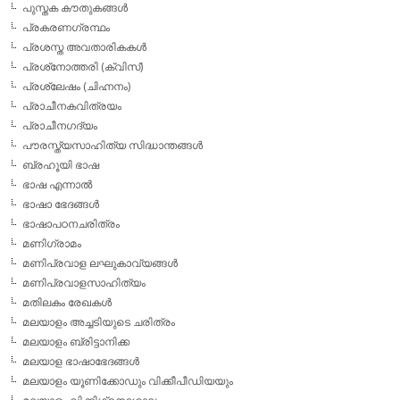
പുസ്തക കൗതുകങ്ങള്‍
പ്രകരണഗ്രന്ഥം
പ്രശസ്ത അവതാരികകള്‍
പ്രശ്‌നോത്തരി (ക്വിസ്)
പ്രശ്ലേഷം (ചിഹ്നനം)
പ്രാചീനകവിത്രയം
പ്രാചീനഗദ്യം
പൗരസ്ത്യസാഹിത്യ സിദ്ധാന്തങ്ങള്‍
ബ്രഹൂയി ഭാഷ
ഭാഷ എന്നാല്‍
ഭാഷാ ഭേദങ്ങള്‍
ഭാഷാപഠനചരിത്രം
മണിഗ്രാമം
മണിപ്രവാള ലഘുകാവ്യങ്ങള്‍
മണിപ്രവാളസാഹിത്യം
മതിലകം രേഖകള്‍
മലയാളം അച്ചടിയുടെ ചരിത്രം
മലയാളം ബ്രിട്ടാനിക്ക
മലയാള ഭാഷാഭേദങ്ങള്‍
മലയാളം യൂണിക്കോഡും വിക്കീപീഡിയയും