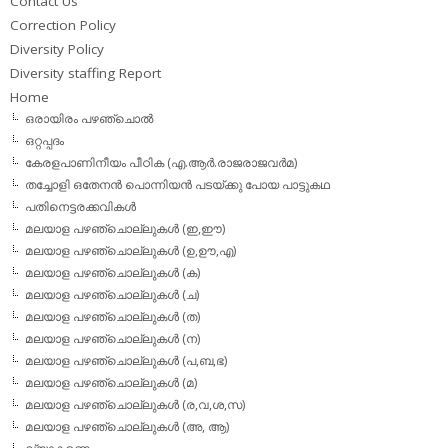
Contact Us
Correction Policy
Diversity Policy
Diversity staffing Report
Home
ഒരായിരം പഴഞ്ചൊല്‍
ഒറ്റപ്പദം
കേരളപാണിനീയം പീഠിക (എ.ആര്‍.രാജരാജവര്‍മ)
തച്ചോളി ഒതേനൻ പൊന്നിയൻ പടയ്‌ക്കു പോയ പാട്ടുകഥ
പതിനെട്ടരക്കവികള്‍
മലയാള പഴഞ്ചൊല്ലുകള്‍ (ഇ,ഈ)
മലയാള പഴഞ്ചൊല്ലുകള്‍ (ഉ,ഊ,എ)
മലയാള പഴഞ്ചൊല്ലുകള്‍ (ക)
മലയാള പഴഞ്ചൊല്ലുകള്‍ (ച)
മലയാള പഴഞ്ചൊല്ലുകള്‍ (ത)
മലയാള പഴഞ്ചൊല്ലുകള്‍ (ന)
മലയാള പഴഞ്ചൊല്ലുകള്‍ (പ,ബ,ഭ)
മലയാള പഴഞ്ചൊല്ലുകള്‍ (മ)
മലയാള പഴഞ്ചൊല്ലുകള്‍ (ര,വ,ശ,സ)
മലയാള പഴഞ്ചൊല്ലുകൾ (അ, ആ)