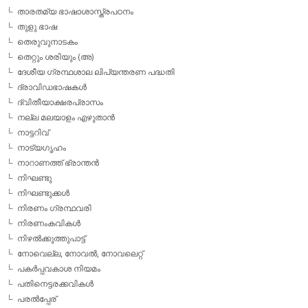
താരതമ്യ ഭാഷാശാസ്ത്രപഠനം
തുളു ഭാഷ
തെരുവുനാടകം
തെറ്റും ശരിയും (അ)
ദേശീയ ഗ്രന്ഥശാല ലിപ്യന്തരണ പദ്ധതി
ദ്രാവിഡഭാഷകള്‍
ദ്വിതീയാക്ഷരപ്രാസം
നല്ല മലയാളം എഴുതാന്‍
നാട്ടറിവ്
നാട്യഗൃഹം
നാറാണത്ത് ഭ്രാന്തന്‍
നിഘണ്ടു
നിഘണ്ടുക്കള്‍
നിരണം ഗ്രന്ഥവരി
നിരണംകവികള്‍
നിഴല്‍ക്കുത്തുപാട്ട്
നോവെല്ല, നോവല്‍, നോവലെറ്റ്
പകര്‍പ്പവകാശ നിയമം
പതിനെട്ടരക്കവികള്‍
പരല്‍പ്പേര്