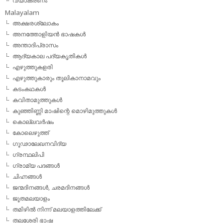
വ്യാകരണം
Malayalam
അക്ഷരശ്ലോകം
അനത്തോളിയന്‍ ഭാഷകള്‍
അന്താദിപ്രാസം
ആദ്യകാല പദ്യകൃതികള്‍
എഴുത്തുകളരി
എഴുത്തുകാരും തൂലികാനാമവും
കടംകഥകള്‍
കവിതാമുത്തുകള്‍
കുഞ്ഞിണ്ണി മാഷിന്റെ മൊഴിമുത്തുകള്‍
കൊല്ലവര്‍ഷം
കോലെഴുത്ത്
ഗൂഢാലേഖനവിദ്യ
ഗ്രന്ഥലിപി
ഗ്രാമ്യ പദങ്ങള്‍
ചിഹ്നങ്ങള്‍
ജന്മദിനങ്ങള്‍, ചരമദിനങ്ങള്‍
ജൂതമലയാളം
തമിഴില്‍ നിന്ന് മലയാളത്തിലേക്ക്
തലശേരി ഭാഷ