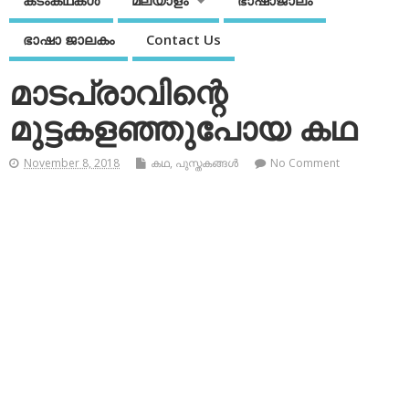
കടംകഥകള്‍
മലയാളം
ഭാഷാജാലം
ഭാഷാ ജാലകം
Contact Us
മാടപ്രാവിന്റെ
മുട്ടകളഞ്ഞുപോയ കഥ
November 8, 2018
കഥ
,
പുസ്തകങ്ങള്‍
No Comment