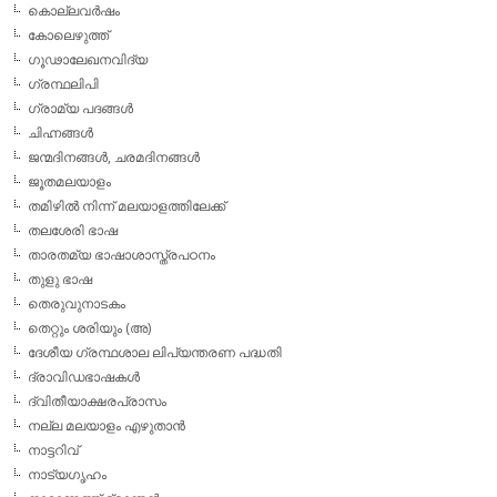
കൊല്ലവര്‍ഷം
കോലെഴുത്ത്
ഗൂഢാലേഖനവിദ്യ
ഗ്രന്ഥലിപി
ഗ്രാമ്യ പദങ്ങള്‍
ചിഹ്നങ്ങള്‍
ജന്മദിനങ്ങള്‍, ചരമദിനങ്ങള്‍
ജൂതമലയാളം
തമിഴില്‍ നിന്ന് മലയാളത്തിലേക്ക്
തലശേരി ഭാഷ
താരതമ്യ ഭാഷാശാസ്ത്രപഠനം
തുളു ഭാഷ
തെരുവുനാടകം
തെറ്റും ശരിയും (അ)
ദേശീയ ഗ്രന്ഥശാല ലിപ്യന്തരണ പദ്ധതി
ദ്രാവിഡഭാഷകള്‍
ദ്വിതീയാക്ഷരപ്രാസം
നല്ല മലയാളം എഴുതാന്‍
നാട്ടറിവ്
നാട്യഗൃഹം