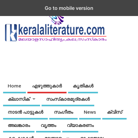
Go to mobile version
Home
എഴുത്തുകാര്‍
കൃതികൾ
ക്ലാസിക്
സംസ്‌കാരമുദ്രകള്‍
നാടന്‍ പാട്ടുകള്‍
സംഗീതം
News
ക്വിസ്
അലങ്കാരം
വൃത്തം
വ്യാകരണം