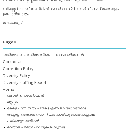
ഡിക്ഷ്ണറി ഓഫ് ഇംഗ്ലിഷ് ഫോര്‍ ദ സ്പീക്കേഴ്‌സ് ഓഫ് മലയാളം
ഉപോദ്ഘാതം
വേറാക്കൂറ്
Pages
‘മാര്‍ത്താണ്ഡവര്‍മ്മ’ യിലെ കഥാപാത്രങ്ങള്‍
Contact Us
Correction Policy
Diversity Policy
Diversity staffing Report
Home
ഒരായിരം പഴഞ്ചൊല്‍
ഒറ്റപ്പദം
കേരളപാണിനീയം പീഠിക (എ.ആര്‍.രാജരാജവര്‍മ)
തച്ചോളി ഒതേനൻ പൊന്നിയൻ പടയ്‌ക്കു പോയ പാട്ടുകഥ
പതിനെട്ടരക്കവികള്‍
മലയാള പഴഞ്ചൊല്ലുകള്‍ (ഇ,ഈ)