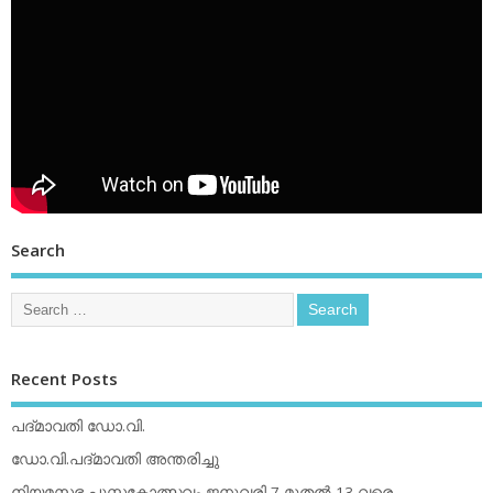
Search
Recent Posts
പദ്മാവതി ഡോ.വി.
ഡോ.വി.പദ്മാവതി അന്തരിച്ചു
നിയമസഭ പുസ്തകോത്സവം ജനുവരി 7 മുതല്‍ 13 വരെ