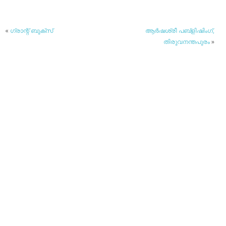
«
ഗ്രാന്റ് ബുക്‌സ്‌
ആര്‍ഷശ്രീ പബ്‌ളിഷിംഗ്,
തിരുവനന്തപുരം
»