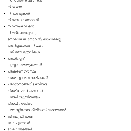
നാറാണത്ത് ഭ്രാന്തന്‍
നിഘണ്ടു
നിഘണ്ടുക്കള്‍
നിരണം ഗ്രന്ഥവരി
നിരണംകവികള്‍
നിഴല്‍ക്കുത്തുപാട്ട്
നോവെല്ല, നോവല്‍, നോവലെറ്റ്
പകര്‍പ്പവകാശ നിയമം
പതിനെട്ടരക്കവികള്‍
പരല്‍പ്പേര്
പുസ്തക കൗതുകങ്ങള്‍
പ്രകരണഗ്രന്ഥം
പ്രശസ്ത അവതാരികകള്‍
പ്രശ്‌നോത്തരി (ക്വിസ്)
പ്രശ്ലേഷം (ചിഹ്നനം)
പ്രാചീനകവിത്രയം
പ്രാചീനഗദ്യം
പൗരസ്ത്യസാഹിത്യ സിദ്ധാന്തങ്ങള്‍
ബ്രഹൂയി ഭാഷ
ഭാഷ എന്നാല്‍
ഭാഷാ ഭേദങ്ങള്‍