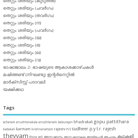
തെറ്റും ശരിയും (കൂടുതല്‍)
തെറ്റും ശരിയും (ചവര്‍ഗം)
തെറ്റും ശരിയും (തവര്‍ഗം)
തെറ്റും ശരിയും (ന)
തെറ്റും ശരിയും (പവര്‍ഗം)
തെറ്റും ശരിയും (യ)
തെറ്റും ശരിയും (ര)
തെറ്റും ശരിയും (ല)
തെറ്റും ശരിയും (വ)
ഭാഷാജാലം 2- ഭാഷയുടെ ആകാശക്കാഴ്ചകള്‍
മഷിത്തണ്ട് (നിഘണ്ടു) ഇന്റര്‍നെറ്റില്‍
മാര്‍ക്‌സിസ്റ്റ് പദാവലി
യക്ഷിക്കഥ
Tags
gopu pattithara
bhadrakali
acharam
anushtanakala
anushtanam
baburajan
sudheer p.y
t.r. rajesh
karmam
rajeev n.t
kadakali
krishnanattam
theyyam
കഥകളി
thira
അനുഷ്ഠാനം
veli
അനുഷ്ഠാനകല
അയ്യപ്പന്‍
ആചാരം