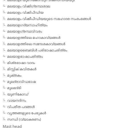
മലയാളം വിക്കിഗ്രന്ഥശാല
മലയാളം വിക്കിപീഡിയ
മലയാളം വിക്കീപീഡിയയുടെ സഹോദര സംരംഭങ്ങള്‍
മലയാളഗദ്യസാഹിത്യം
മലയാളഗ്രന്ഥവിവരം
മലയാളത്തിലെ മഹാകാവ്യങ്ങള്‍
മലയാളത്തിലെ സന്ദേശകാവ്യങ്ങള്‍
മലയാളബൈബിള്‍ പരിഭാഷാചരിത്രം
മലയാളഭാഷാചരിത്രം
മിശ്രഭാഷാ വാദം
മിസ്റ്റിക് കവിതകള്‍
മുക്തകം
മൂലദ്രാവിഡഭാഷ
മൂലഭദ്രി
യൂണികോഡ്
വായനദിനം
വിപരീത പദങ്ങള്‍
വൃത്തങ്ങളുടെ പേരുകള്‍
സന്ധി (വ്യാകരണം)
Mast head