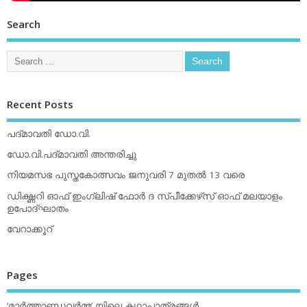
Search
Recent Posts
പദ്മാവതി ഡോ.വി.
ഡോ.വി.പദ്മാവതി അന്തരിച്ചു
നിയമസഭ പുസ്തകോത്സവം ജനുവരി 7 മുതല്‍ 13 വരെ
ഡിക്ഷ്ണറി ഓഫ് ഇംഗ്ലിഷ് ഫോര്‍ ദ സ്പീക്കേഴ്‌സ് ഓഫ് മലയാളം
ഉപോദ്ഘാതം
വേറാക്കൂറ്
Pages
‘മാര്‍ത്താണ്ഡവര്‍മ്മ’ യിലെ കഥാപാത്രങ്ങള്‍