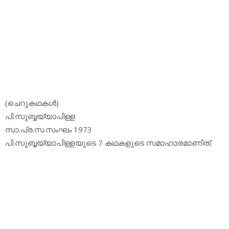
(ചെറുകഥകള്‍)
പി.സുബ്ബയ്യാപിള്ള
സാ.പ്ര.സ.സംഘം 1973
പി.സുബ്ബയ്യാപിള്ളയുടെ 7 കഥകളുടെ സമാഹാരമാണിത്.