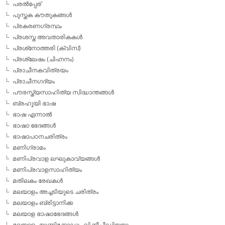
പരല്‍പ്പേര്
പുസ്തക കൗതുകങ്ങള്‍
പ്രകരണഗ്രന്ഥം
പ്രശസ്ത അവതാരികകള്‍
പ്രശ്‌നോത്തരി (ക്വിസ്)
പ്രശ്ലേഷം (ചിഹ്നനം)
പ്രാചീനകവിത്രയം
പ്രാചീനഗദ്യം
പൗരസ്ത്യസാഹിത്യ സിദ്ധാന്തങ്ങള്‍
ബ്രഹൂയി ഭാഷ
ഭാഷ എന്നാല്‍
ഭാഷാ ഭേദങ്ങള്‍
ഭാഷാപഠനചരിത്രം
മണിഗ്രാമം
മണിപ്രവാള ലഘുകാവ്യങ്ങള്‍
മണിപ്രവാളസാഹിത്യം
മതിലകം രേഖകള്‍
മലയാളം അച്ചടിയുടെ ചരിത്രം
മലയാളം ബ്രിട്ടാനിക്ക
മലയാള ഭാഷാഭേദങ്ങള്‍
മലയാളം യൂണിക്കോഡും വിക്കീപീഡിയയും