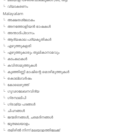
വ്യാകരണം
Malayalam
അക്ഷരശ്ലോകം
അനത്തോളിയന്‍ ഭാഷകള്‍
അന്താദിപ്രാസം
ആദ്യകാല പദ്യകൃതികള്‍
എഴുത്തുകളരി
എഴുത്തുകാരും തൂലികാനാമവും
കടംകഥകള്‍
കവിതാമുത്തുകള്‍
കുഞ്ഞിണ്ണി മാഷിന്റെ മൊഴിമുത്തുകള്‍
കൊല്ലവര്‍ഷം
കോലെഴുത്ത്
ഗൂഢാലേഖനവിദ്യ
ഗ്രന്ഥലിപി
ഗ്രാമ്യ പദങ്ങള്‍
ചിഹ്നങ്ങള്‍
ജന്മദിനങ്ങള്‍, ചരമദിനങ്ങള്‍
ജൂതമലയാളം
തമിഴില്‍ നിന്ന് മലയാളത്തിലേക്ക്