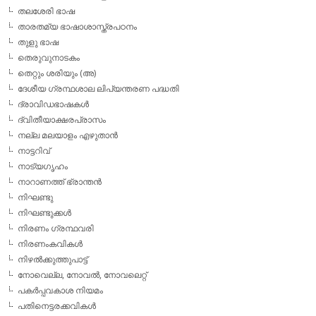
തലശേരി ഭാഷ
താരതമ്യ ഭാഷാശാസ്ത്രപഠനം
തുളു ഭാഷ
തെരുവുനാടകം
തെറ്റും ശരിയും (അ)
ദേശീയ ഗ്രന്ഥശാല ലിപ്യന്തരണ പദ്ധതി
ദ്രാവിഡഭാഷകള്‍
ദ്വിതീയാക്ഷരപ്രാസം
നല്ല മലയാളം എഴുതാന്‍
നാട്ടറിവ്
നാട്യഗൃഹം
നാറാണത്ത് ഭ്രാന്തന്‍
നിഘണ്ടു
നിഘണ്ടുക്കള്‍
നിരണം ഗ്രന്ഥവരി
നിരണംകവികള്‍
നിഴല്‍ക്കുത്തുപാട്ട്
നോവെല്ല, നോവല്‍, നോവലെറ്റ്
പകര്‍പ്പവകാശ നിയമം
പതിനെട്ടരക്കവികള്‍