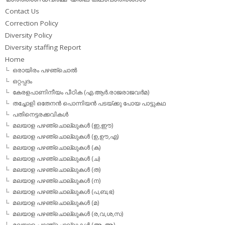
Contact Us
Correction Policy
Diversity Policy
Diversity staffing Report
Home
ഒരായിരം പഴഞ്ചൊല്‍
ഒറ്റപ്പദം
കേരളപാണിനീയം പീഠിക (എ.ആര്‍.രാജരാജവര്‍മ)
തച്ചോളി ഒതേനൻ പൊന്നിയൻ പടയ്‌ക്കു പോയ പാട്ടുകഥ
പതിനെട്ടരക്കവികള്‍
മലയാള പഴഞ്ചൊല്ലുകള്‍ (ഇ,ഈ)
മലയാള പഴഞ്ചൊല്ലുകള്‍ (ഉ,ഊ,എ)
മലയാള പഴഞ്ചൊല്ലുകള്‍ (ക)
മലയാള പഴഞ്ചൊല്ലുകള്‍ (ച)
മലയാള പഴഞ്ചൊല്ലുകള്‍ (ത)
മലയാള പഴഞ്ചൊല്ലുകള്‍ (ന)
മലയാള പഴഞ്ചൊല്ലുകള്‍ (പ,ബ,ഭ)
മലയാള പഴഞ്ചൊല്ലുകള്‍ (മ)
മലയാള പഴഞ്ചൊല്ലുകള്‍ (ര,വ,ശ,സ)
മലയാള പഴഞ്ചൊല്ലുകൾ (അ, ആ)