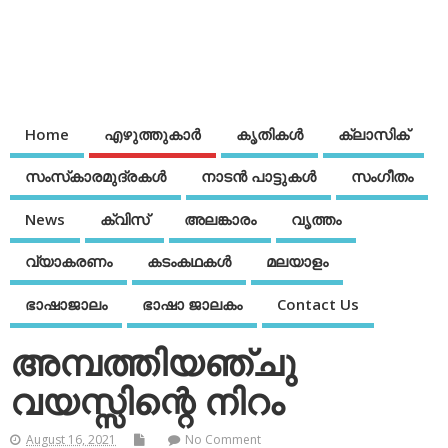
Home
എഴുത്തുകാര്‍
കൃതികൾ
ക്ലാസിക്
സംസ്‌കാരമുദ്രകള്‍
നാടന്‍ പാട്ടുകള്‍
സംഗീതം
News
ക്വിസ്
അലങ്കാരം
വൃത്തം
വ്യാകരണം
കടംകഥകള്‍
മലയാളം
ഭാഷാജാലം
ഭാഷാ ജാലകം
Contact Us
അമ്പത്തിയഞ്ചു
വയസ്സിന്റെ നിറം
August 16, 2021
No Comment