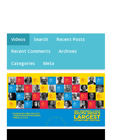
Videos
Search
Recent Posts
Recent Comments
Archives
Categories
Meta