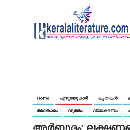
Home
എഴുത്തുകാര്‍
കൃതികൾ
അലങ്കാരം
വൃത്തം
വ്യാകരണം
അര്‍ബുദം: ലക്ഷണങ്