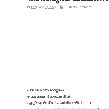
February 19, 2025
No Comment
(ആരോഗ്യശാസ്ത്രം)
ഡോ.ജോണ്‍ പൗവത്തില്‍
എച്ച് ആന്‍ഡ് സി പബ്ലിഷേഴ്‌സ് 2013
കാന്‍സറിനെപ്പറ്റിയുള്ള സമഗ്രമായ കൃതി. കാന്