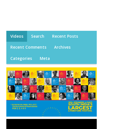
Videos
Search
Recent Posts
Recent Comments
Archives
Categories
Meta