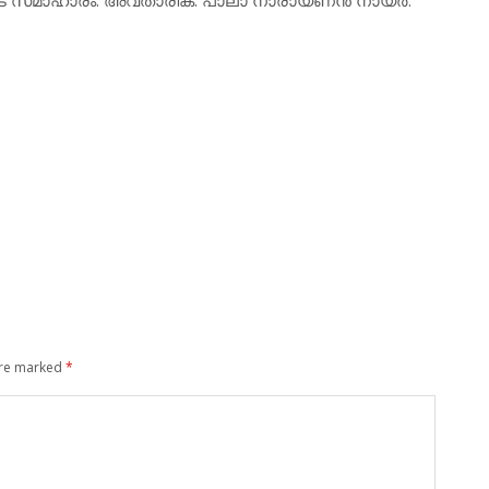
are marked
*