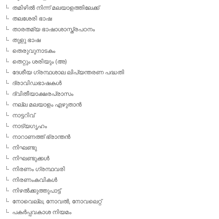
തമിഴില്‍ നിന്ന് മലയാളത്തിലേക്ക്
തലശേരി ഭാഷ
താരതമ്യ ഭാഷാശാസ്ത്രപഠനം
തുളു ഭാഷ
തെരുവുനാടകം
തെറ്റും ശരിയും (അ)
ദേശീയ ഗ്രന്ഥശാല ലിപ്യന്തരണ പദ്ധതി
ദ്രാവിഡഭാഷകള്‍
ദ്വിതീയാക്ഷരപ്രാസം
നല്ല മലയാളം എഴുതാന്‍
നാട്ടറിവ്
നാട്യഗൃഹം
നാറാണത്ത് ഭ്രാന്തന്‍
നിഘണ്ടു
നിഘണ്ടുക്കള്‍
നിരണം ഗ്രന്ഥവരി
നിരണംകവികള്‍
നിഴല്‍ക്കുത്തുപാട്ട്
നോവെല്ല, നോവല്‍, നോവലെറ്റ്
പകര്‍പ്പവകാശ നിയമം