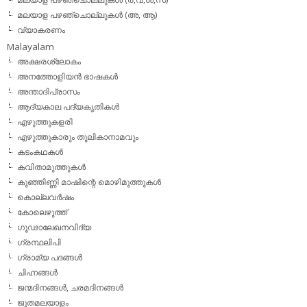
മലയാള പഴഞ്ചൊല്ലുകൾ (അ, ആ)
വ്യാകരണം
Malayalam
അക്ഷരശ്ലോകം
അനത്തോളിയന്‍ ഭാഷകള്‍
അന്താദിപ്രാസം
ആദ്യകാല പദ്യകൃതികള്‍
എഴുത്തുകളരി
എഴുത്തുകാരും തൂലികാനാമവും
കടംകഥകള്‍
കവിതാമുത്തുകള്‍
കുഞ്ഞിണ്ണി മാഷിന്റെ മൊഴിമുത്തുകള്‍
കൊല്ലവര്‍ഷം
കോലെഴുത്ത്
ഗൂഢാലേഖനവിദ്യ
ഗ്രന്ഥലിപി
ഗ്രാമ്യ പദങ്ങള്‍
ചിഹ്നങ്ങള്‍
ജന്മദിനങ്ങള്‍, ചരമദിനങ്ങള്‍
ജൂതമലയാളം