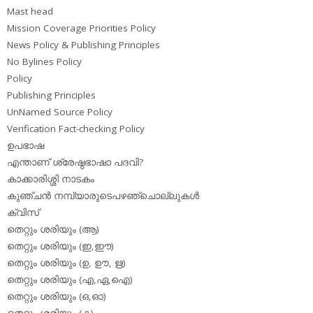
Mast head
Mission Coverage Priorities Policy
News Policy & Publishing Principles
No Bylines Policy
Policy
Publishing Principles
UnNamed Source Policy
Verification Fact-checking Policy
ഉപഭാഷ
എന്താണ് ശ്രേഷ്ഠഭാഷാ പദവി?
കാക്കാരിശ്ശി നാടകം
കുഞ്ചന്‍ നമ്പ്യാരുടെപഴഞ്ചൊല്ലുകള്‍
ക്വിസ്
തെറ്റും ശരിയും (ആ)
തെറ്റും ശരിയും (ഇ,ഈ)
തെറ്റും ശരിയും (ഉ, ഊ, ഋ)
തെറ്റും ശരിയും (എ,ഏ,ഐ)
തെറ്റും ശരിയും (ഒ,ഓ)