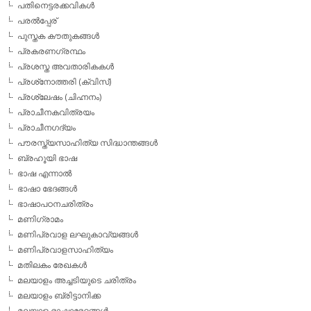
പതിനെട്ടരക്കവികള്‍
പരല്‍പ്പേര്
പുസ്തക കൗതുകങ്ങള്‍
പ്രകരണഗ്രന്ഥം
പ്രശസ്ത അവതാരികകള്‍
പ്രശ്‌നോത്തരി (ക്വിസ്)
പ്രശ്ലേഷം (ചിഹ്നനം)
പ്രാചീനകവിത്രയം
പ്രാചീനഗദ്യം
പൗരസ്ത്യസാഹിത്യ സിദ്ധാന്തങ്ങള്‍
ബ്രഹൂയി ഭാഷ
ഭാഷ എന്നാല്‍
ഭാഷാ ഭേദങ്ങള്‍
ഭാഷാപഠനചരിത്രം
മണിഗ്രാമം
മണിപ്രവാള ലഘുകാവ്യങ്ങള്‍
മണിപ്രവാളസാഹിത്യം
മതിലകം രേഖകള്‍
മലയാളം അച്ചടിയുടെ ചരിത്രം
മലയാളം ബ്രിട്ടാനിക്ക
മലയാള ഭാഷാഭേദങ്ങള്‍