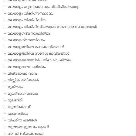
മലയാളം യൂണിക്കോഡും വിക്കീപീഡിയയും
മലയാളം വിക്കിഗ്രന്ഥശാല
മലയാളം വിക്കിപീഡിയ
മലയാളം വിക്കീപീഡിയയുടെ സഹോദര സംരംഭങ്ങള്‍
മലയാളഗദ്യസാഹിത്യം
മലയാളഗ്രന്ഥവിവരം
മലയാളത്തിലെ മഹാകാവ്യങ്ങള്‍
മലയാളത്തിലെ സന്ദേശകാവ്യങ്ങള്‍
മലയാളബൈബിള്‍ പരിഭാഷാചരിത്രം
മലയാളഭാഷാചരിത്രം
മിശ്രഭാഷാ വാദം
മിസ്റ്റിക് കവിതകള്‍
മുക്തകം
മൂലദ്രാവിഡഭാഷ
മൂലഭദ്രി
യൂണികോഡ്
വായനദിനം
വിപരീത പദങ്ങള്‍
വൃത്തങ്ങളുടെ പേരുകള്‍
സന്ധി (വ്യാകരണം)