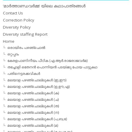
‘മാര്‍ത്താണ്ഡവര്‍മ്മ’ യിലെ കഥാപാത്രങ്ങള്‍
Contact Us
Correction Policy
Diversity Policy
Diversity staffing Report
Home
ഒരായിരം പഴഞ്ചൊല്‍
ഒറ്റപ്പദം
കേരളപാണിനീയം പീഠിക (എ.ആര്‍.രാജരാജവര്‍മ)
തച്ചോളി ഒതേനൻ പൊന്നിയൻ പടയ്‌ക്കു പോയ പാട്ടുകഥ
പതിനെട്ടരക്കവികള്‍
മലയാള പഴഞ്ചൊല്ലുകള്‍ (ഇ,ഈ)
മലയാള പഴഞ്ചൊല്ലുകള്‍ (ഉ,ഊ,എ)
മലയാള പഴഞ്ചൊല്ലുകള്‍ (ക)
മലയാള പഴഞ്ചൊല്ലുകള്‍ (ച)
മലയാള പഴഞ്ചൊല്ലുകള്‍ (ത)
മലയാള പഴഞ്ചൊല്ലുകള്‍ (ന)
മലയാള പഴഞ്ചൊല്ലുകള്‍ (പ,ബ,ഭ)
മലയാള പഴഞ്ചൊല്ലുകള്‍ (മ)
മലയാള പഴഞ്ചൊല്ലുകള്‍ (ര,വ,ശ,സ)