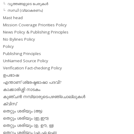
വൃത്തങ്ങളുടെ പേരുകള്‍
സന്ധി (വ്യാകരണം)
Mast head
Mission Coverage Priorities Policy
News Policy & Publishing Principles
No Bylines Policy
Policy
Publishing Principles
UnNamed Source Policy
Verification Fact-checking Policy
ഉപഭാഷ
എന്താണ് ശ്രേഷ്ഠഭാഷാ പദവി?
കാക്കാരിശ്ശി നാടകം
കുഞ്ചന്‍ നമ്പ്യാരുടെപഴഞ്ചൊല്ലുകള്‍
ക്വിസ്
തെറ്റും ശരിയും (ആ)
തെറ്റും ശരിയും (ഇ,ഈ)
തെറ്റും ശരിയും (ഉ, ഊ, ഋ)
തെറ്റും ശരിയും (എ,ഏ,ഐ)