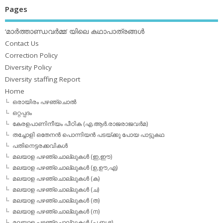
Pages
‘മാര്‍ത്താണ്ഡവര്‍മ്മ’ യിലെ കഥാപാത്രങ്ങള്‍
Contact Us
Correction Policy
Diversity Policy
Diversity staffing Report
Home
ഒരായിരം പഴഞ്ചൊല്‍
ഒറ്റപ്പദം
കേരളപാണിനീയം പീഠിക (എ.ആര്‍.രാജരാജവര്‍മ)
തച്ചോളി ഒതേനൻ പൊന്നിയൻ പടയ്‌ക്കു പോയ പാട്ടുകഥ
പതിനെട്ടരക്കവികള്‍
മലയാള പഴഞ്ചൊല്ലുകള്‍ (ഇ,ഈ)
മലയാള പഴഞ്ചൊല്ലുകള്‍ (ഉ,ഊ,എ)
മലയാള പഴഞ്ചൊല്ലുകള്‍ (ക)
മലയാള പഴഞ്ചൊല്ലുകള്‍ (ച)
മലയാള പഴഞ്ചൊല്ലുകള്‍ (ത)
മലയാള പഴഞ്ചൊല്ലുകള്‍ (ന)
മലയാള പഴഞ്ചൊല്ലുകള്‍ (പ,ബ,ഭ)