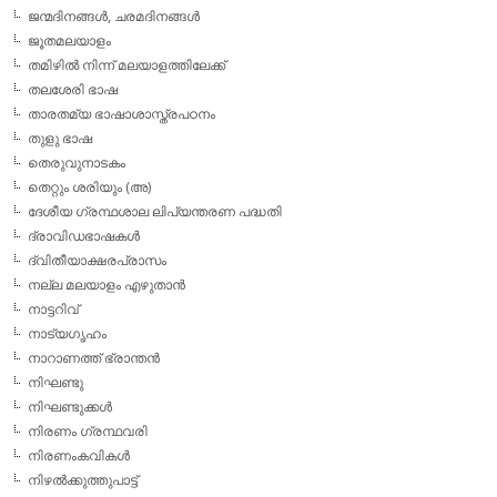
ജന്മദിനങ്ങള്‍, ചരമദിനങ്ങള്‍
ജൂതമലയാളം
തമിഴില്‍ നിന്ന് മലയാളത്തിലേക്ക്
തലശേരി ഭാഷ
താരതമ്യ ഭാഷാശാസ്ത്രപഠനം
തുളു ഭാഷ
തെരുവുനാടകം
തെറ്റും ശരിയും (അ)
ദേശീയ ഗ്രന്ഥശാല ലിപ്യന്തരണ പദ്ധതി
ദ്രാവിഡഭാഷകള്‍
ദ്വിതീയാക്ഷരപ്രാസം
നല്ല മലയാളം എഴുതാന്‍
നാട്ടറിവ്
നാട്യഗൃഹം
നാറാണത്ത് ഭ്രാന്തന്‍
നിഘണ്ടു
നിഘണ്ടുക്കള്‍
നിരണം ഗ്രന്ഥവരി
നിരണംകവികള്‍
നിഴല്‍ക്കുത്തുപാട്ട്