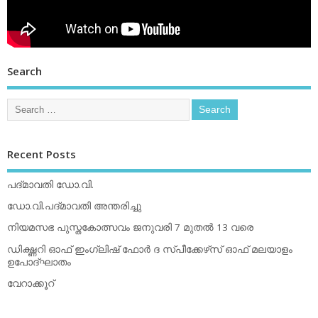
Search
Recent Posts
പദ്മാവതി ഡോ.വി.
ഡോ.വി.പദ്മാവതി അന്തരിച്ചു
നിയമസഭ പുസ്തകോത്സവം ജനുവരി 7 മുതല്‍ 13 വരെ
ഡിക്ഷ്ണറി ഓഫ് ഇംഗ്ലിഷ് ഫോര്‍ ദ സ്പീക്കേഴ്‌സ് ഓഫ് മലയാളം
ഉപോദ്ഘാതം
വേറാക്കൂറ്