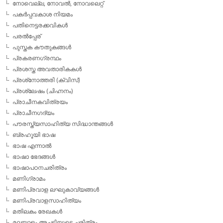
നോവെല്ല, നോവല്‍, നോവലെറ്റ്
പകര്‍പ്പവകാശ നിയമം
പതിനെട്ടരക്കവികള്‍
പരല്‍പ്പേര്
പുസ്തക കൗതുകങ്ങള്‍
പ്രകരണഗ്രന്ഥം
പ്രശസ്ത അവതാരികകള്‍
പ്രശ്‌നോത്തരി (ക്വിസ്)
പ്രശ്ലേഷം (ചിഹ്നനം)
പ്രാചീനകവിത്രയം
പ്രാചീനഗദ്യം
പൗരസ്ത്യസാഹിത്യ സിദ്ധാന്തങ്ങള്‍
ബ്രഹൂയി ഭാഷ
ഭാഷ എന്നാല്‍
ഭാഷാ ഭേദങ്ങള്‍
ഭാഷാപഠനചരിത്രം
മണിഗ്രാമം
മണിപ്രവാള ലഘുകാവ്യങ്ങള്‍
മണിപ്രവാളസാഹിത്യം
മതിലകം രേഖകള്‍
മലയാളം അച്ചടിയുടെ ചരിത്രം