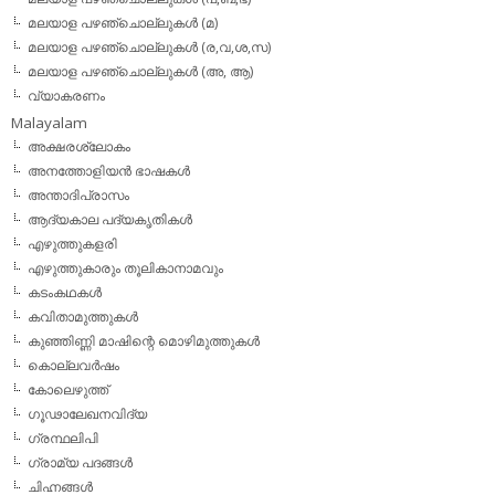
മലയാള പഴഞ്ചൊല്ലുകള്‍ (മ)
മലയാള പഴഞ്ചൊല്ലുകള്‍ (ര,വ,ശ,സ)
മലയാള പഴഞ്ചൊല്ലുകൾ (അ, ആ)
വ്യാകരണം
Malayalam
അക്ഷരശ്ലോകം
അനത്തോളിയന്‍ ഭാഷകള്‍
അന്താദിപ്രാസം
ആദ്യകാല പദ്യകൃതികള്‍
എഴുത്തുകളരി
എഴുത്തുകാരും തൂലികാനാമവും
കടംകഥകള്‍
കവിതാമുത്തുകള്‍
കുഞ്ഞിണ്ണി മാഷിന്റെ മൊഴിമുത്തുകള്‍
കൊല്ലവര്‍ഷം
കോലെഴുത്ത്
ഗൂഢാലേഖനവിദ്യ
ഗ്രന്ഥലിപി
ഗ്രാമ്യ പദങ്ങള്‍
ചിഹ്നങ്ങള്‍