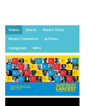
Videos
Search
Recent Posts
Recent Comments
Archives
Categories
Meta