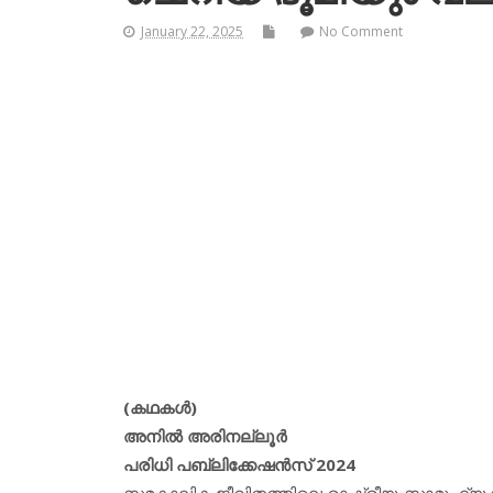
January 22, 2025
No Comment
(കഥകള്‍)
അനില്‍ അരിനല്ലൂര്‍
പരിധി പബ്ലിക്കേഷന്‍സ് 2024
സമകാലിക ജീവിതത്തിലെ രാഷ്ട്രീയ-സാമൂഹ്യ സ്ഥി