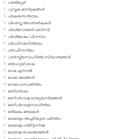
പരല്‍പ്പേര്
പുസ്തക കൗതുകങ്ങള്‍
പ്രകരണഗ്രന്ഥം
പ്രശസ്ത അവതാരികകള്‍
പ്രശ്‌നോത്തരി (ക്വിസ്)
പ്രശ്ലേഷം (ചിഹ്നനം)
പ്രാചീനകവിത്രയം
പ്രാചീനഗദ്യം
പൗരസ്ത്യസാഹിത്യ സിദ്ധാന്തങ്ങള്‍
ബ്രഹൂയി ഭാഷ
ഭാഷ എന്നാല്‍
ഭാഷാ ഭേദങ്ങള്‍
ഭാഷാപഠനചരിത്രം
മണിഗ്രാമം
മണിപ്രവാള ലഘുകാവ്യങ്ങള്‍
മണിപ്രവാളസാഹിത്യം
മതിലകം രേഖകള്‍
മലയാളം അച്ചടിയുടെ ചരിത്രം
മലയാളം ബ്രിട്ടാനിക്ക
മലയാള ഭാഷാഭേദങ്ങള്‍
മലയാളം യൂണിക്കോഡും വിക്കീപീഡിയയും