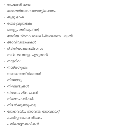
തലശേരി ഭാഷ
താരതമ്യ ഭാഷാശാസ്ത്രപഠനം
തുളു ഭാഷ
തെരുവുനാടകം
തെറ്റും ശരിയും (അ)
ദേശീയ ഗ്രന്ഥശാല ലിപ്യന്തരണ പദ്ധതി
ദ്രാവിഡഭാഷകള്‍
ദ്വിതീയാക്ഷരപ്രാസം
നല്ല മലയാളം എഴുതാന്‍
നാട്ടറിവ്
നാട്യഗൃഹം
നാറാണത്ത് ഭ്രാന്തന്‍
നിഘണ്ടു
നിഘണ്ടുക്കള്‍
നിരണം ഗ്രന്ഥവരി
നിരണംകവികള്‍
നിഴല്‍ക്കുത്തുപാട്ട്
നോവെല്ല, നോവല്‍, നോവലെറ്റ്
പകര്‍പ്പവകാശ നിയമം
പതിനെട്ടരക്കവികള്‍