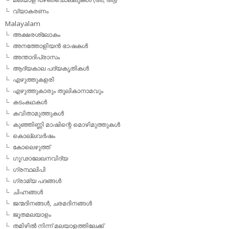
വ്യാകരണം
Malayalam
അക്ഷരശ്ലോകം
അനത്തോളിയന്‍ ഭാഷകള്‍
അന്താദിപ്രാസം
ആദ്യകാല പദ്യകൃതികള്‍
എഴുത്തുകളരി
എഴുത്തുകാരും തൂലികാനാമവും
കടംകഥകള്‍
കവിതാമുത്തുകള്‍
കുഞ്ഞിണ്ണി മാഷിന്റെ മൊഴിമുത്തുകള്‍
കൊല്ലവര്‍ഷം
കോലെഴുത്ത്
ഗൂഢാലേഖനവിദ്യ
ഗ്രന്ഥലിപി
ഗ്രാമ്യ പദങ്ങള്‍
ചിഹ്നങ്ങള്‍
ജന്മദിനങ്ങള്‍, ചരമദിനങ്ങള്‍
ജൂതമലയാളം
തമിഴില്‍ നിന്ന് മലയാളത്തിലേക്ക്