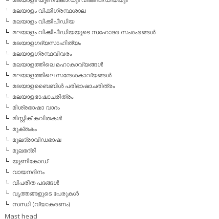
മലയാളം വിക്കിഗ്രന്ഥശാല
മലയാളം വിക്കിപീഡിയ
മലയാളം വിക്കീപീഡിയയുടെ സഹോദര സംരംഭങ്ങള്‍
മലയാളഗദ്യസാഹിത്യം
മലയാളഗ്രന്ഥവിവരം
മലയാളത്തിലെ മഹാകാവ്യങ്ങള്‍
മലയാളത്തിലെ സന്ദേശകാവ്യങ്ങള്‍
മലയാളബൈബിള്‍ പരിഭാഷാചരിത്രം
മലയാളഭാഷാചരിത്രം
മിശ്രഭാഷാ വാദം
മിസ്റ്റിക് കവിതകള്‍
മുക്തകം
മൂലദ്രാവിഡഭാഷ
മൂലഭദ്രി
യൂണികോഡ്
വായനദിനം
വിപരീത പദങ്ങള്‍
വൃത്തങ്ങളുടെ പേരുകള്‍
സന്ധി (വ്യാകരണം)
Mast head