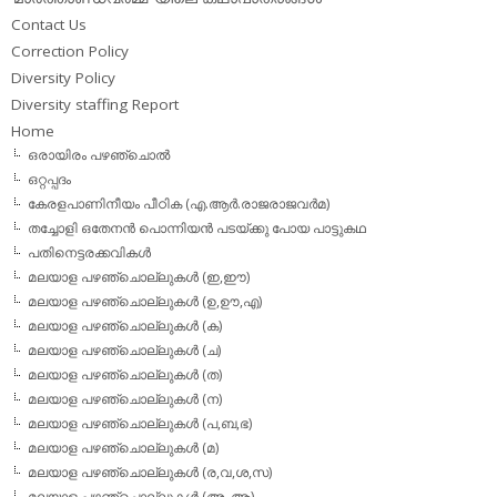
Contact Us
Correction Policy
Diversity Policy
Diversity staffing Report
Home
ഒരായിരം പഴഞ്ചൊല്‍
ഒറ്റപ്പദം
കേരളപാണിനീയം പീഠിക (എ.ആര്‍.രാജരാജവര്‍മ)
തച്ചോളി ഒതേനൻ പൊന്നിയൻ പടയ്‌ക്കു പോയ പാട്ടുകഥ
പതിനെട്ടരക്കവികള്‍
മലയാള പഴഞ്ചൊല്ലുകള്‍ (ഇ,ഈ)
മലയാള പഴഞ്ചൊല്ലുകള്‍ (ഉ,ഊ,എ)
മലയാള പഴഞ്ചൊല്ലുകള്‍ (ക)
മലയാള പഴഞ്ചൊല്ലുകള്‍ (ച)
മലയാള പഴഞ്ചൊല്ലുകള്‍ (ത)
മലയാള പഴഞ്ചൊല്ലുകള്‍ (ന)
മലയാള പഴഞ്ചൊല്ലുകള്‍ (പ,ബ,ഭ)
മലയാള പഴഞ്ചൊല്ലുകള്‍ (മ)
മലയാള പഴഞ്ചൊല്ലുകള്‍ (ര,വ,ശ,സ)
മലയാള പഴഞ്ചൊല്ലുകൾ (അ, ആ)