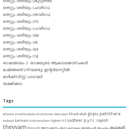
തെറ്റും ശരിയും (കൂടുതല്‍)
തെറ്റും ശരിയും (ചവര്‍ഗം)
തെറ്റും ശരിയും (തവര്‍ഗം)
തെറ്റും ശരിയും (ന)
തെറ്റും ശരിയും (പവര്‍ഗം)
തെറ്റും ശരിയും (യ)
തെറ്റും ശരിയും (ര)
തെറ്റും ശരിയും (ല)
തെറ്റും ശരിയും (വ)
ഭാഷാജാലം 2- ഭാഷയുടെ ആകാശക്കാഴ്ചകള്‍
മഷിത്തണ്ട് (നിഘണ്ടു) ഇന്റര്‍നെറ്റില്‍
മാര്‍ക്‌സിസ്റ്റ് പദാവലി
യക്ഷിക്കഥ
Tags
gopu pattithara
bhadrakali
acharam
anushtanakala
anushtanam
baburajan
sudheer p.y
t.r. rajesh
karmam
rajeev n.t
kadakali
krishnanattam
theyyam
കഥകളി
thira
അനുഷ്ഠാനം
veli
അനുഷ്ഠാനകല
അയ്യപ്പന്‍
ആചാരം