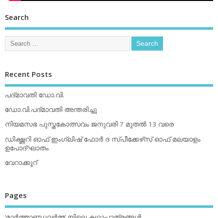
Search
Recent Posts
പദ്മാവതി ഡോ.വി.
ഡോ.വി.പദ്മാവതി അന്തരിച്ചു
നിയമസഭ പുസ്തകോത്സവം ജനുവരി 7 മുതല്‍ 13 വരെ
ഡിക്ഷ്ണറി ഓഫ് ഇംഗ്ലിഷ് ഫോര്‍ ദ സ്പീക്കേഴ്‌സ് ഓഫ് മലയാളം
ഉപോദ്ഘാതം
വേറാക്കൂറ്
Pages
‘മാര്‍ത്താണ്ഡവര്‍മ്മ’ യിലെ കഥാപാത്രങ്ങള്‍