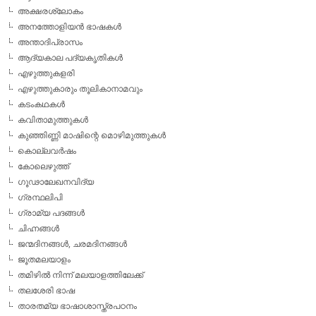
അക്ഷരശ്ലോകം
അനത്തോളിയന്‍ ഭാഷകള്‍
അന്താദിപ്രാസം
ആദ്യകാല പദ്യകൃതികള്‍
എഴുത്തുകളരി
എഴുത്തുകാരും തൂലികാനാമവും
കടംകഥകള്‍
കവിതാമുത്തുകള്‍
കുഞ്ഞിണ്ണി മാഷിന്റെ മൊഴിമുത്തുകള്‍
കൊല്ലവര്‍ഷം
കോലെഴുത്ത്
ഗൂഢാലേഖനവിദ്യ
ഗ്രന്ഥലിപി
ഗ്രാമ്യ പദങ്ങള്‍
ചിഹ്നങ്ങള്‍
ജന്മദിനങ്ങള്‍, ചരമദിനങ്ങള്‍
ജൂതമലയാളം
തമിഴില്‍ നിന്ന് മലയാളത്തിലേക്ക്
തലശേരി ഭാഷ
താരതമ്യ ഭാഷാശാസ്ത്രപഠനം