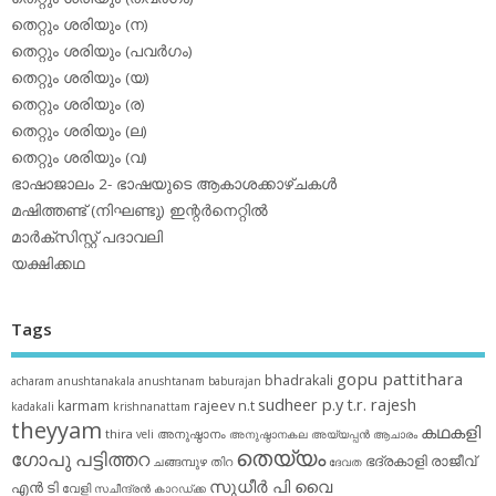
തെറ്റും ശരിയും (ന)
തെറ്റും ശരിയും (പവര്‍ഗം)
തെറ്റും ശരിയും (യ)
തെറ്റും ശരിയും (ര)
തെറ്റും ശരിയും (ല)
തെറ്റും ശരിയും (വ)
ഭാഷാജാലം 2- ഭാഷയുടെ ആകാശക്കാഴ്ചകള്‍
മഷിത്തണ്ട് (നിഘണ്ടു) ഇന്റര്‍നെറ്റില്‍
മാര്‍ക്‌സിസ്റ്റ് പദാവലി
യക്ഷിക്കഥ
Tags
gopu pattithara
bhadrakali
acharam
anushtanakala
anushtanam
baburajan
sudheer p.y
t.r. rajesh
karmam
rajeev n.t
kadakali
krishnanattam
theyyam
കഥകളി
thira
അനുഷ്ഠാനം
veli
അനുഷ്ഠാനകല
അയ്യപ്പന്‍
ആചാരം
തെയ്യം
ഗോപു പട്ടിത്തറ
ഭദ്രകാളി
രാജീവ്
ചങ്ങമ്പുഴ
തിറ
ദേവത
സുധീര്‍ പി വൈ
എൻ ടി
വേളി
സചീന്ദ്രന്‍ കാറഡ്ക്ക