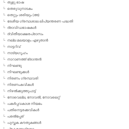
തുളു ഭാഷ
തെരുവുനാടകം
തെറ്റും ശരിയും (അ)
ദേശീയ ഗ്രന്ഥശാല ലിപ്യന്തരണ പദ്ധതി
ദ്രാവിഡഭാഷകള്‍
ദ്വിതീയാക്ഷരപ്രാസം
നല്ല മലയാളം എഴുതാന്‍
നാട്ടറിവ്
നാട്യഗൃഹം
നാറാണത്ത് ഭ്രാന്തന്‍
നിഘണ്ടു
നിഘണ്ടുക്കള്‍
നിരണം ഗ്രന്ഥവരി
നിരണംകവികള്‍
നിഴല്‍ക്കുത്തുപാട്ട്
നോവെല്ല, നോവല്‍, നോവലെറ്റ്
പകര്‍പ്പവകാശ നിയമം
പതിനെട്ടരക്കവികള്‍
പരല്‍പ്പേര്
പുസ്തക കൗതുകങ്ങള്‍
പ്രകരണഗ്രന്ഥം