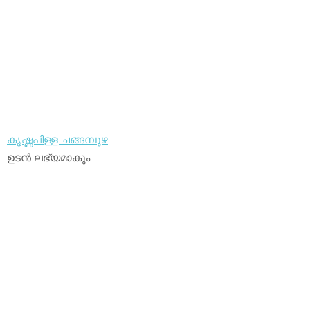
കൃഷ്ണപിള്ള ചങ്ങമ്പുഴ
ഉടന്‍ ലഭ്യമാകും