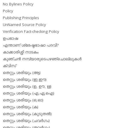
No Bylines Policy
Policy
Publishing Principles
UnNamed Source Policy
Verification Fact-checking Policy
ഉപഭാഷ
എന്താണ് ശ്രേഷ്ഠഭാഷാ പദവി?
കാക്കാരിശ്ശി നാടകം
കുഞ്ചന്‍ നമ്പ്യാരുടെപഴഞ്ചൊല്ലുകള്‍
ക്വിസ്
തെറ്റും ശരിയും (ആ)
തെറ്റും ശരിയും (ഇ,ഈ)
തെറ്റും ശരിയും (ഉ, ഊ, ഋ)
തെറ്റും ശരിയും (എ,ഏ,ഐ)
തെറ്റും ശരിയും (ഒ,ഓ)
തെറ്റും ശരിയും (ക)
തെറ്റും ശരിയും (കൂടുതല്‍)
തെറ്റും ശരിയും (ചവര്‍ഗം)
തെറ്റും ശരിയും (തവര്‍ഗം)