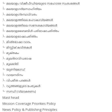
മലയാളം വിക്കീപീഡിയയുടെ സഹോദര സംരംഭങ്ങള്‍
മലയാളഗദ്യസാഹിത്യം
മലയാളഗ്രന്ഥവിവരം
മലയാളത്തിലെ മഹാകാവ്യങ്ങള്‍
മലയാളത്തിലെ സന്ദേശകാവ്യങ്ങള്‍
മലയാളബൈബിള്‍ പരിഭാഷാചരിത്രം
മലയാളഭാഷാചരിത്രം
മിശ്രഭാഷാ വാദം
മിസ്റ്റിക് കവിതകള്‍
മുക്തകം
മൂലദ്രാവിഡഭാഷ
മൂലഭദ്രി
യൂണികോഡ്
വായനദിനം
വിപരീത പദങ്ങള്‍
വൃത്തങ്ങളുടെ പേരുകള്‍
സന്ധി (വ്യാകരണം)
Mast head
Mission Coverage Priorities Policy
News Policy & Publishing Principles