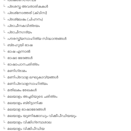
പ്രശസ്ത അവതാരികകള്‍
പ്രശ്‌നോത്തരി (ക്വിസ്)
പ്രശ്ലേഷം (ചിഹ്നനം)
പ്രാചീനകവിത്രയം
പ്രാചീനഗദ്യം
പൗരസ്ത്യസാഹിത്യ സിദ്ധാന്തങ്ങള്‍
ബ്രഹൂയി ഭാഷ
ഭാഷ എന്നാല്‍
ഭാഷാ ഭേദങ്ങള്‍
ഭാഷാപഠനചരിത്രം
മണിഗ്രാമം
മണിപ്രവാള ലഘുകാവ്യങ്ങള്‍
മണിപ്രവാളസാഹിത്യം
മതിലകം രേഖകള്‍
മലയാളം അച്ചടിയുടെ ചരിത്രം
മലയാളം ബ്രിട്ടാനിക്ക
മലയാള ഭാഷാഭേദങ്ങള്‍
മലയാളം യൂണിക്കോഡും വിക്കീപീഡിയയും
മലയാളം വിക്കിഗ്രന്ഥശാല
മലയാളം വിക്കിപീഡിയ