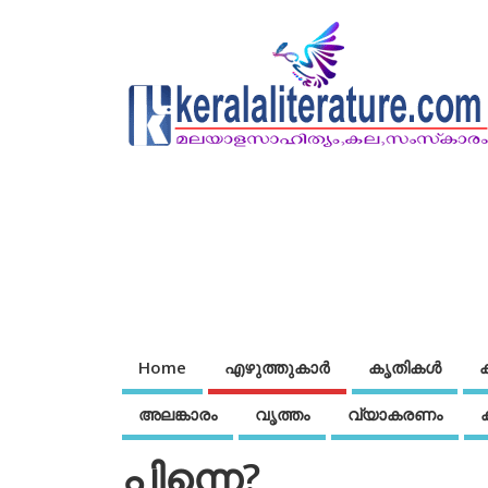
Home
എഴുത്തുകാര്‍
കൃതികൾ
അലങ്കാരം
വൃത്തം
വ്യാകരണം
പിന്നെ?