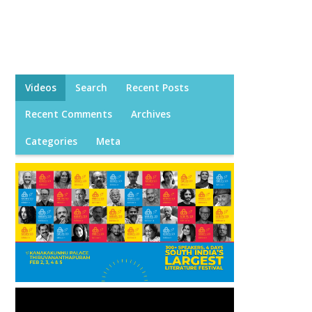
Videos
Search
Recent Posts
Recent Comments
Archives
Categories
Meta